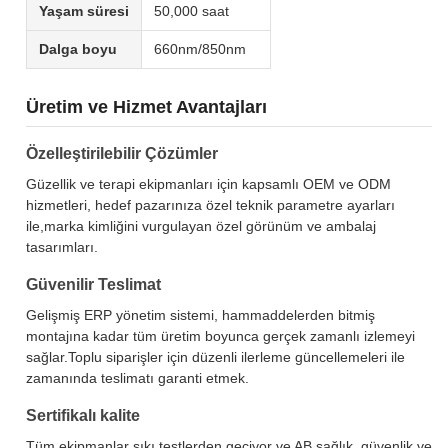
Yaşam süresi
50,000 saat
Dalga boyu
660nm/850nm
Üretim ve Hizmet Avantajları
Özelleştirilebilir Çözümler
Güzellik ve terapi ekipmanları için kapsamlı OEM ve ODM
hizmetleri, hedef pazarınıza özel teknik parametre ayarları
ile,marka kimliğini vurgulayan özel görünüm ve ambalaj
tasarımları.
Güvenilir Teslimat
Gelişmiş ERP yönetim sistemi, hammaddelerden bitmiş
montajına kadar tüm üretim boyunca gerçek zamanlı izlemeyi
sağlar.Toplu siparişler için düzenli ilerleme güncellemeleri ile
zamanında teslimatı garanti etmek.
Sertifikalı kalite
Tüm ekipmanlar sıkı testlerden geçiyor ve AB sağlık, güvenlik ve