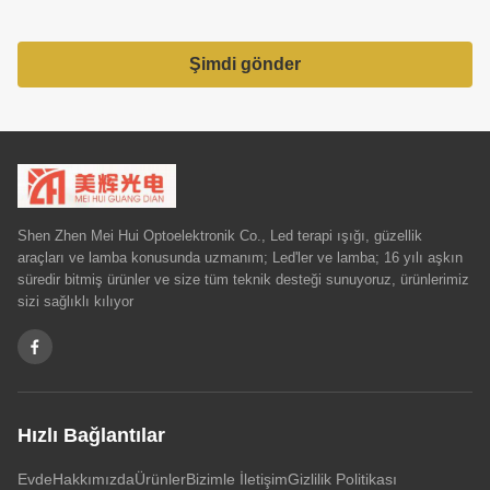
Şimdi gönder
Shen Zhen Mei Hui Optoelektronik Co., Led terapi ışığı, güzellik
araçları ve lamba konusunda uzmanım; Led'ler ve lamba; 16 yılı aşkın
süredir bitmiş ürünler ve size tüm teknik desteği sunuyoruz, ürünlerimiz
sizi sağlıklı kılıyor
Hızlı Bağlantılar
Evde
Hakkımızda
Ürünler
Bizimle İletişim
Gizlilik Politikası