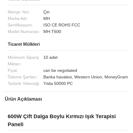
Menşe Yeri:
Çin
Marka Adı:
MH
Sertifikasyon:
ISO CE ROHS FCC
Model Numarası:
MH-T600
Ticaret Mülkleri
Minimum Sipariş
10 adet
Miktarı:
Fiyat:
can be negotiated
Ödeme Şartları:
Banka havalesi, Western Union, MoneyGram
Tedarik Yeteneği:
Yılda 50000 PC
Ürün Açıklaması
600W Çift Dalga Boylu Kırmızı Işık Terapisi
Paneli