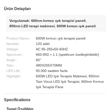
Ürün Detayları
Vurgulamak:
660nm kırmızı ışık terapisi paneli
,
850nm LED terapi makinesi
,
600W kırmızı ışık paneli
Product Name::
600W kırmızı ışık terapisi paneli
Number::
120 adet
Voltage::
AC 85-265v50-60HZ
Spectrum::
660-850 = 1:1 (spektrum özelleştirilebilir)
Angle::
60°
Size::
480X205X70MM
LED Life::
50.000 saatten fazla
Highlight::
600W LED Işık Terapisi Makinesi, 850nm
Tam Vücut LED Işık Terapisi, 660nm Kırmızı
Işık Terapisi Pane
Specifications
Temel Özellikler