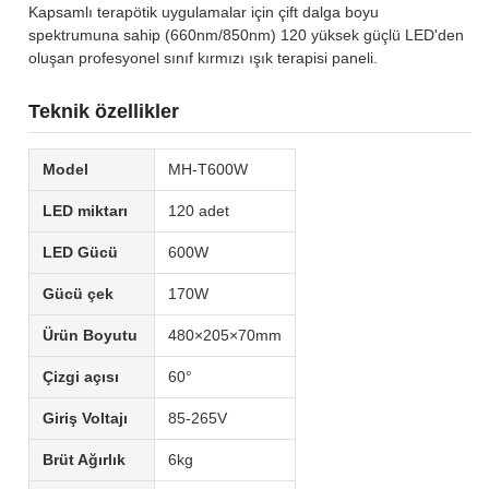
Kapsamlı terapötik uygulamalar için çift dalga boyu
spektrumuna sahip (660nm/850nm) 120 yüksek güçlü LED'den
oluşan profesyonel sınıf kırmızı ışık terapisi paneli.
Teknik özellikler
Model
MH-T600W
LED miktarı
120 adet
LED Gücü
600W
Gücü çek
170W
Ürün Boyutu
480×205×70mm
Çizgi açısı
60°
Giriş Voltajı
85-265V
Brüt Ağırlık
6kg