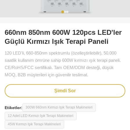
660nm 850nm 600W 120pcs LED'ler
Güçlü Kırmızı Işık Terapi Paneli
120 LED'li, 660-850nm spektrumlu (özelleştirilebilir), 50.000
saatlik kullanım ömrüne sahip 600W kırmızı ışık terapi paneli.
CE/RoHS/FCC sertifikalı. Tam OEM/ODM desteği, düşük
MOQ, B2B müşterileri için güvenilir teslimat.
Şimdi Sor
Etiketler:
300W 660nm Kırmızı Işık Terapi Makineleri
12 Adet LED Kırmızı Işık Terapi Makineleri
45W Kırmızı Işık Terapi Makineleri