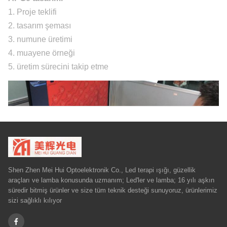
1. Proje teklifi
2. tasarım şeması
3. numune üretimi
4. muayene örneği
5. üretim sürecini takip etme
Shen Zhen Mei Hui Optoelektronik Co., Led terapi ışığı, güzellik
araçları ve lamba konusunda uzmanım; Led'ler ve lamba; 16 yılı aşkın
süredir bitmiş ürünler ve size tüm teknik desteği sunuyoruz, ürünlerimiz
sizi sağlıklı kılıyor