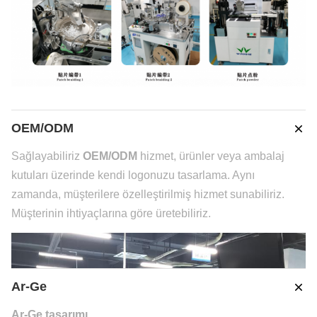
OEM/ODM
Sağlayabiliriz
OEM/ODM
hizmet, ürünler veya ambalaj
kutuları üzerinde kendi logonuzu tasarlama. Aynı
zamanda, müşterilere özelleştirilmiş hizmet sunabiliriz.
Müşterinin ihtiyaçlarına göre üretebiliriz.
Ar-Ge
Ar-Ge tasarımı