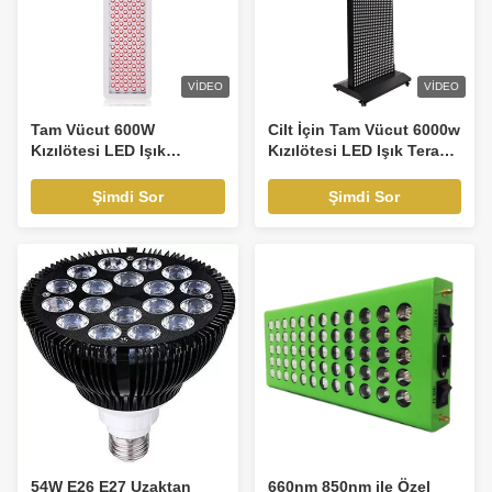
VIDEO
VIDEO
Tam Vücut 600W
Cilt İçin Tam Vücut 6000w
Kızılötesi LED Işık
Kızılötesi LED Işık Terapi
Terapisi Yaşlanma Karşıtı
Işık Makinesi
Ağrı Giderici
Şimdi Sor
Şimdi Sor
54W E26 E27 Uzaktan
660nm 850nm ile Özel