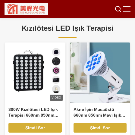
Kızılötesi LED Işık Terapisi
VIDEO
300W Kızılötesi LED Işık
Akne İçin Masaüstü
Terapisi 660nm 850nm
660nm 850nm Mavi Işık
Tıbbi Güzellik Cihazı
Terapi Ampulleri Mavi
LED Işık
Şimdi Sor
Şimdi Sor