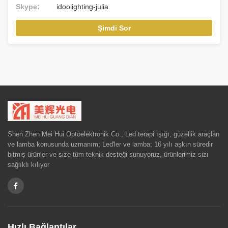
Skype:
idoolighting-julia
Şimdi Sor
Shen Zhen Mei Hui Optoelektronik Co., Led terapi ışığı, güzellik araçları
ve lamba konusunda uzmanım; Led'ler ve lamba; 16 yılı aşkın süredir
bitmiş ürünler ve size tüm teknik desteği sunuyoruz, ürünlerimiz sizi
sağlıklı kılıyor
Hızlı Bağlantılar