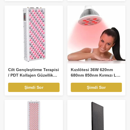
Cilt Gençleştirme Terapisi
Kızılötesi 36W 620nm
/ PDT Kollajen Güzellik
680nm 850nm Kırmızı LED
Yatağı / LED Kırmızı Işık
Ampul biyolojik uyarımı
Terapi Aparatı fabrika
Şimdi Sor
Şimdi Sor
fotoğrafı