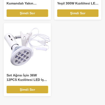
Kumandalı Yakın
Yeşil 300W Kızılötesi LED
Kızılötesi LED Işık
Işık Terapisi
Terapisi
Şimdi Sor
Şimdi Sor
Sırt Ağrısı İçin 36W
12PCS Kızılötesi LED Işık
Terapisi Kızılötesi Isı
Lambası
Şimdi Sor