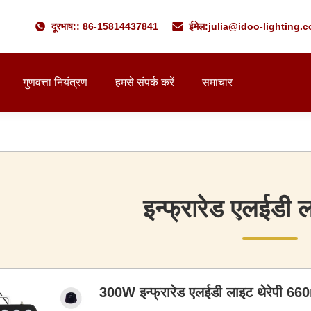
दूरभाष:: 86-15814437841
ईमेल:
julia@idoo-lighting.
गुणवत्ता नियंत्रण
हमसे संपर्क करें
समाचार
इन्फ्रारेड एलईडी ल
300W इन्फ्रारेड एलईडी लाइट थेरेपी 6