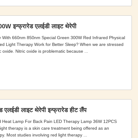
W इन्फ्रारेड एलईडी लाइट थेरेपी
y With 660nm 850nm Special Green 300W Red Infrared Physical
Light Therapy Work for Better Sleep? When we are stressed
c oxide. Nitric oxide is problematic because ...
एलईडी लाइट थेरेपी इन्फ्रारेड हीट लैंप
red Heat Lamp For Back Pain LED Therapy Lamp 36W 12PCS
ht therapy is a skin care treatment being offered as an
y. Most studies involving red light therapy ...