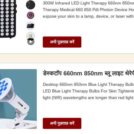
300W Infrared LED Light Therapy 660nm 850n
Therapy Medical 660 850 Pdt Photon Device How
expose your skin to a lamp, device, or laser with a
अभी पूछताछ करें
डेस्कटॉप 660nm 850nm ब्लू लाइट थेरेपी ब
Desktop 660nm 850nm Blue Light Therapy Bulbs
LED Blue Light Therapy Bulbs For Skin Tightening
light (NIR) wavelengths are longer than red lig
अभी पूछताछ करें