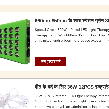
660nm 850nm के साथ स्पेशल ग्रीन 300
Special Green 300W Infrared LED Light Therap
Therapy Lamp With 660nm 850nm How Dose Red 
or ill, mitochondria begin to produce excess nitri
अभी पूछताछ करें
पीठ के दर्द के लिए 36W 12PCS इन्फ्रारेड 
36W 12PCS Infrared LED Light Therapy Infra
660nm 850nm Red Infrared Light Therapy​ Red lig
alternative to physician-administered laser therap