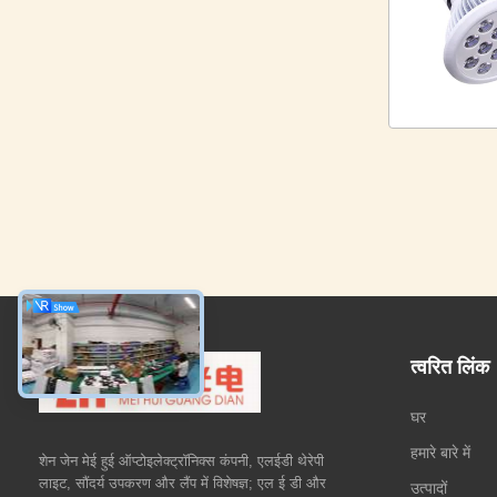
त्वरित लिंक
घर
हमारे बारे में
शेन जेन मेई हुई ऑप्टोइलेक्ट्रॉनिक्स कंपनी, एलईडी थेरेपी
लाइट, सौंदर्य उपकरण और लैंप में विशेषज्ञ; एल ई डी और
उत्पादों