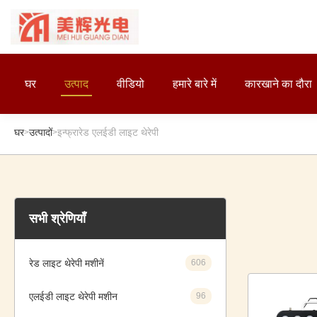
घर
उत्पाद
वीडियो
हमारे बारे में
कारखाने का दौरा
घर
उत्पादों
इन्फ्रारेड एलईडी लाइट थेरेपी
>
>
सभी श्रेणियाँ
रेड लाइट थेरेपी मशीनें
606
एलईडी लाइट थेरेपी मशीन
96