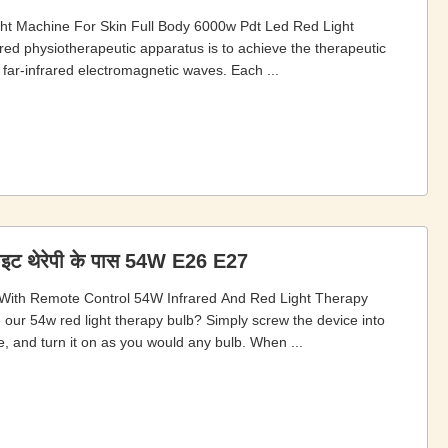
ght Machine For Skin Full Body 6000w Pdt Led Red Light
d physiotherapeutic apparatus is to achieve the therapeutic
far-infrared electromagnetic waves. Each ...
 लाइट थेरेपी के पास 54W E26 E27
With Remote Control 54W Infrared And Red Light Therapy
our 54w red light therapy bulb? Simply screw the device into
e, and turn it on as you would any bulb. When ...