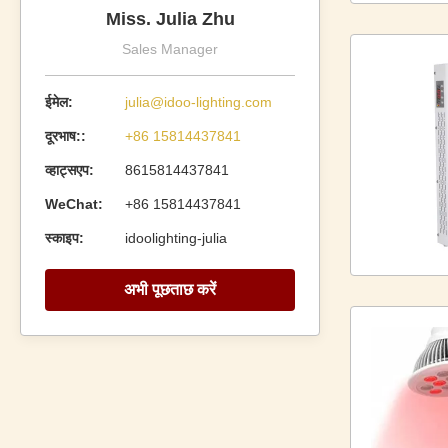
Miss. Julia Zhu
Sales Manager
ईमेल:
julia@idoo-lighting.com
दूरभाष::
+86 15814437841
व्हाट्सएप:
8615814437841
WeChat:
+86 15814437841
स्काइप:
idoolighting-julia
अभी पूछताछ करें