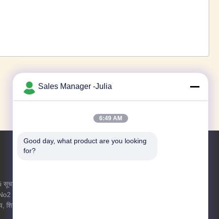
1
2
3
4
5
6
7
8
›
»
Sales Manager -Julia
6:49 AM
Good day, what product are you looking 
for?
अभी पूछताछ करें
i सूचना
अधिक जानकारी के लिए हमें पूछताछ भेजने के लिए
, No2
स्वतंत्र महसूस करें।
य, शियान
अभी