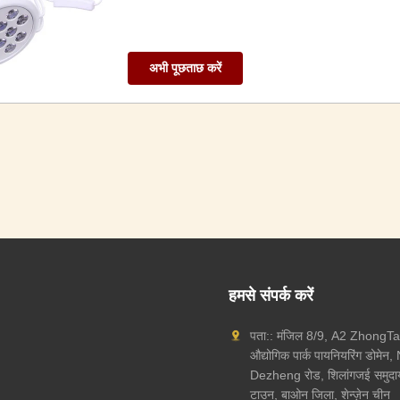
अभी पूछताछ करें
हमसे संपर्क करें
पता:: मंजिल 8/9, A2 ZhongTa
औद्योगिक पार्क पायनियरिंग डोमेन
Dezheng रोड, शिलांगजई समुदा
टाउन, बाओन जिला, शेन्ज़ेन चीन