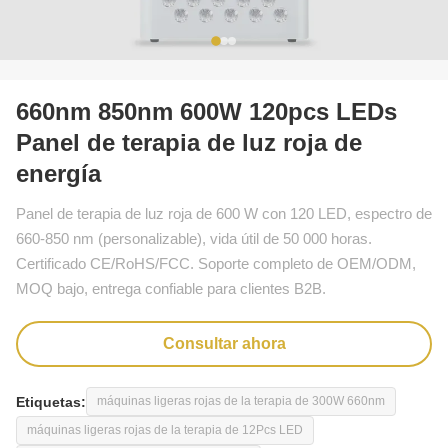
660nm 850nm 600W 120pcs LEDs
Panel de terapia de luz roja de
energía
Panel de terapia de luz roja de 600 W con 120 LED, espectro de
660-850 nm (personalizable), vida útil de 50 000 horas.
Certificado CE/RoHS/FCC. Soporte completo de OEM/ODM,
MOQ bajo, entrega confiable para clientes B2B.
Consultar ahora
Etiquetas:
máquinas ligeras rojas de la terapia de 300W 660nm
máquinas ligeras rojas de la terapia de 12Pcs LED