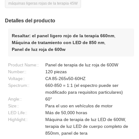
máquinas ligeras rojas de la terapia 45W
Detalles del producto
Resaltar:
el panel ligero rojo de la terapia 660nm
,
Máquina de tratamiento con LED de 850 nm
,
Panel de luz roja de 600w
Product Name::
Panel de terapia de luz roja de 600W
Number::
120 piezas
Voltage::
CA 85-265v50-60HZ
Spectrum::
660-850 = 1:1 (el espectro puede ser
modificado para requisitos particulares)
Angle::
60°
Size::
Para el uso en vehículos de motor
LED Life::
Más de 50,000 horas
Highlight::
Máquina de terapia de luz LED de 600W,
terapia de luz LED de cuerpo completo de
850nm, panel de tera