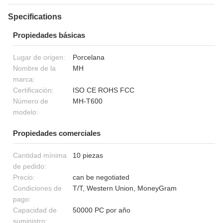
Specifications
Propiedades básicas
Lugar de origen:
Porcelana
Nombre de la
MH
marca:
Certificación:
ISO CE ROHS FCC
Número de
MH-T600
modelo:
Propiedades comerciales
Cantidad mínima
10 piezas
de pedido:
Precio:
can be negotiated
Condiciones de
T/T, Western Union, MoneyGram
pago:
Capacidad de
50000 PC por año
suministro: