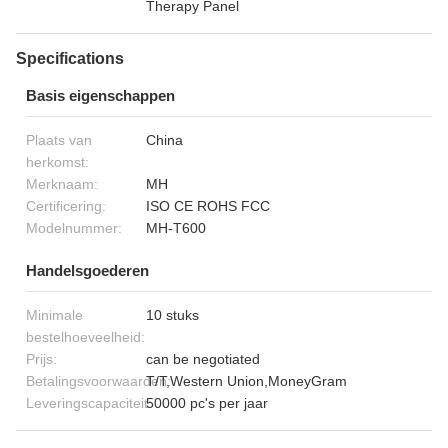
Therapy Panel
Specifications
Basis eigenschappen
Plaats van
China
herkomst:
Merknaam:
MH
Certificering:
ISO CE ROHS FCC
Modelnummer:
MH-T600
Handelsgoederen
Minimale
10 stuks
bestelhoeveelheid:
Prijs:
can be negotiated
Betalingsvoorwaarden:
T/T,Western Union,MoneyGram
Leveringscapaciteit:
50000 pc's per jaar