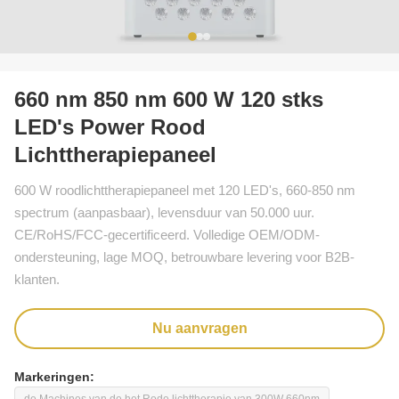
660 nm 850 nm 600 W 120 stks
LED's Power Rood
Lichttherapiepaneel
600 W roodlichttherapiepaneel met 120 LED's, 660-850 nm
spectrum (aanpasbaar), levensduur van 50.000 uur.
CE/RoHS/FCC-gecertificeerd. Volledige OEM/ODM-
ondersteuning, lage MOQ, betrouwbare levering voor B2B-
klanten.
Nu aanvragen
Markeringen: