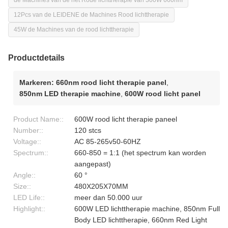
de Machines van de het Rode lichttherapie van 300W 660nm
12Pcs van de LEIDENE de Machines Rood lichttherapie
45W de Machines van de rood lichttherapie
Productdetails
Markeren:
660nm rood licht therapie panel
,
850nm LED therapie machine
,
600W rood licht panel
Product Name::
600W rood licht therapie paneel
Number::
120 stcs
Voltage::
AC 85-265v50-60HZ
Spectrum::
660-850 = 1:1 (het spectrum kan worden
aangepast)
Angle::
60 °
Size::
480X205X70MM
LED Life::
meer dan 50.000 uur
Highlight::
600W LED lichttherapie machine, 850nm Full
Body LED lichttherapie, 660nm Red Light