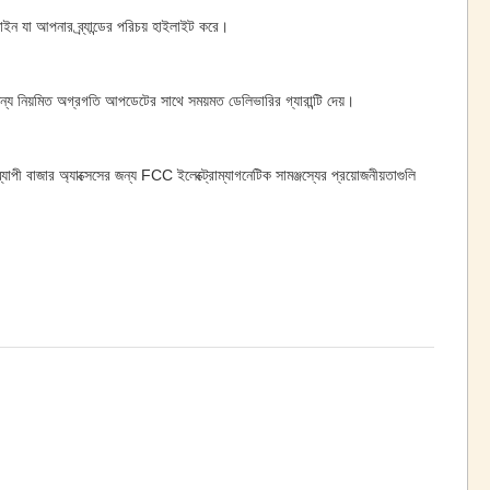
ইন যা আপনার ব্র্যান্ডের পরিচয় হাইলাইট করে।
র জন্য নিয়মিত অগ্রগতি আপডেটের সাথে সময়মত ডেলিভারির গ্যারান্টি দেয়।
পী বাজার অ্যাক্সেসের জন্য FCC ইলেক্ট্রোম্যাগনেটিক সামঞ্জস্যের প্রয়োজনীয়তাগুলি