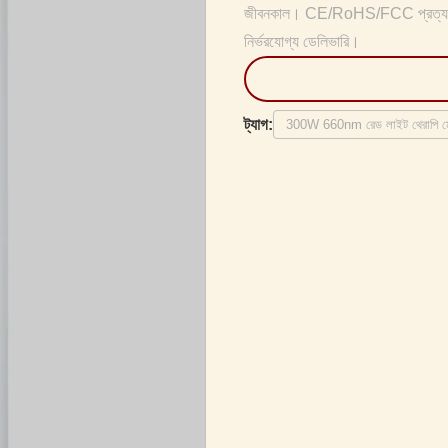
জীবনকাল। CE/RoHS/FCC প্রত্যয়িত
নির্ভরযোগ্য ডেলিভারি।
ট্যাগ:
300W 660nm রেড লাইট থেরাপি ম