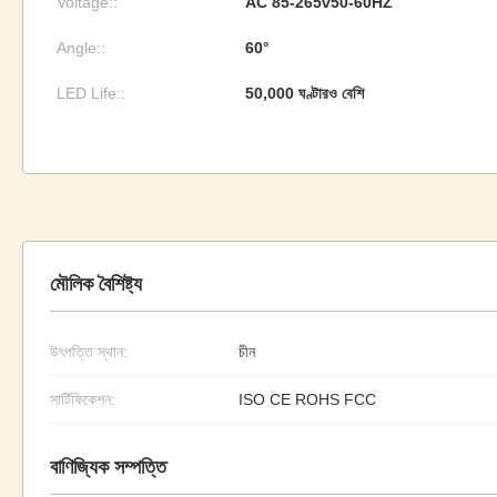
Voltage::
AC 85-265v50-60HZ
Angle::
60°
LED Life::
50,000 ঘণ্টারও বেশি
মৌলিক বৈশিষ্ট্য
উৎপত্তি স্থান:
চীন
সার্টিফিকেশন:
ISO CE ROHS FCC
বাণিজ্যিক সম্পত্তি