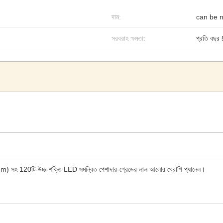
দাম:
can be n
সরবরাহ ক্ষমতা:
প্রতি বছর
850nm) সহ 120টি উচ্চ-শক্তি LED সমন্বিত পেশাদার-গ্রেডের লাল আলোর থেরাপি প্যানেল।