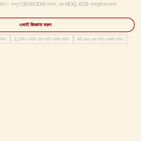
। সম্পূর্ণ OEM/ODM সমর্থন, কম MOQ, B2B ক্লায়েন্টদের জন্য
এখনই জিজ্ঞাসা করুন
েশিন
12 পিসি এলইডি রেড লাইট থেরাপি মেশিন
45 ডাব্লু রেড লাইট থেরাপি মেশিন