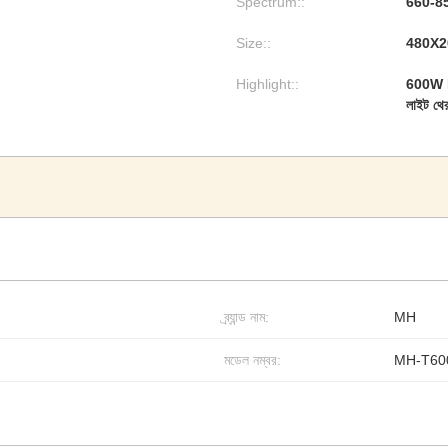
Spectrum::
660-850
Size::
480X
Highlight::
600W L
লাইট থের
ব্র্যান্ড নাম:
MH
মডেল নম্বর:
MH-T60