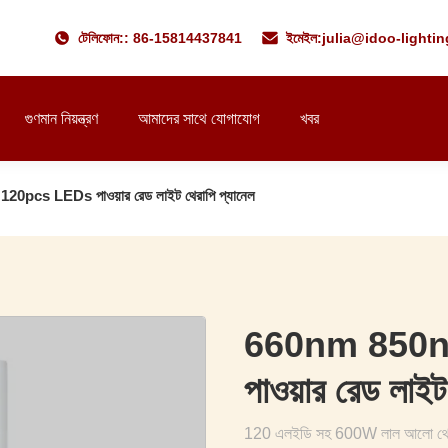
টেলিফোন:: 86-15814437841
ইমেইল:
julia@idoo-lighti
গুণমান নিয়ন্ত্রণ
আমাদের সাথে যোগাযোগ
খবর
cs LEDs পাওয়ার রেড লাইট থেরাপি প্যানেল
660nm 850
পাওয়ার রেড লাইট
120 এলইডি সহ 600W লাল আলো থেরাপি