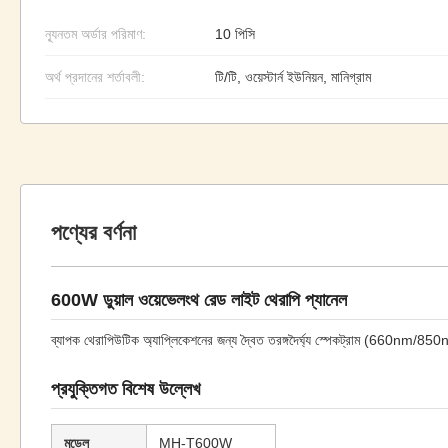
ন্যূনতম অর্ডার পরিমাণ:
10 পিসি
অর্থ প্রদানের শর্তাবলী:
টি/টি, ওয়েস্টার্ন ইউনিয়ন, মানিগ্রাম
পণ্যের বর্ণনা
600W ডুয়াল ওয়েভেলংথ রেড লাইট থেরাপি প্যানেল
ব্যাপক থেরাপিউটিক অ্যাপ্লিকেশনের জন্য দ্বৈত তরঙ্গদৈর্ঘ্য স্পেকট্রাম (660nm/
প্রযুক্তিগত বিশেষ উল্লেখ
মডেল
MH-T600W