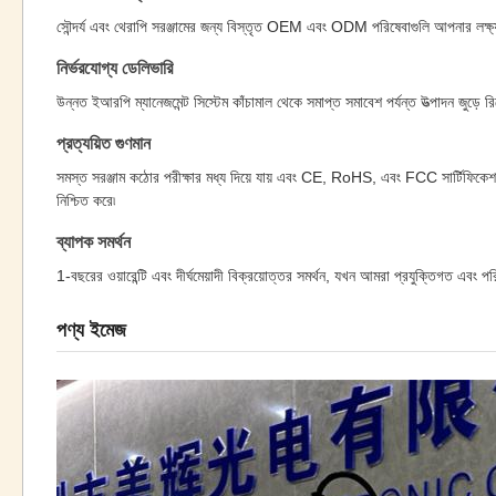
সৌন্দর্য এবং থেরাপি সরঞ্জামের জন্য বিস্তৃত OEM এবং ODM পরিষেবাগুলি আপনার লক্ষ্য 
নির্ভরযোগ্য ডেলিভারি
উন্নত ইআরপি ম্যানেজমেন্ট সিস্টেম কাঁচামাল থেকে সমাপ্ত সমাবেশ পর্যন্ত উত্পাদন জুড়ে 
প্রত্যয়িত গুণমান
সমস্ত সরঞ্জাম কঠোর পরীক্ষার মধ্য দিয়ে যায় এবং CE, RoHS, এবং FCC সার্টিফিকেশন ধা
নিশ্চিত করে৷
ব্যাপক সমর্থন
1-বছরের ওয়ারেন্টি এবং দীর্ঘমেয়াদী বিক্রয়োত্তর সমর্থন, যখন আমরা প্রযুক্তিগত এব
পণ্য ইমেজ