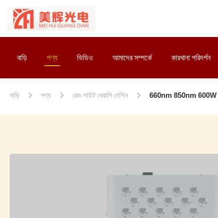
বাড়ি
পণ্য
ভিডিও
আমাদের সম্পর্কে
কারখানা পরিদর্শন
বাড়ি
পণ্য
রেড লাইট থেরাপি মেশিন
660nm 850nm 600W 120p