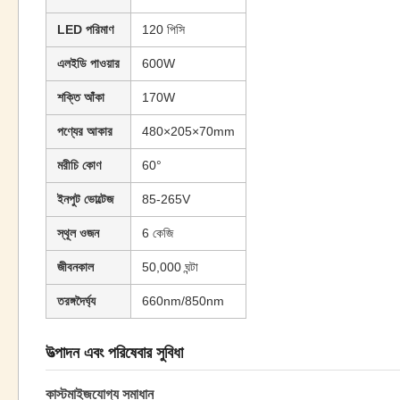
LED পরিমাণ
120 পিসি
এলইডি পাওয়ার
600W
শক্তি আঁকা
170W
পণ্যের আকার
480×205×70mm
মরীচি কোণ
60°
ইনপুট ভোল্টেজ
85-265V
স্থূল ওজন
6 কেজি
জীবনকাল
50,000 ঘন্টা
তরঙ্গদৈর্ঘ্য
660nm/850nm
উত্পাদন এবং পরিষেবার সুবিধা
কাস্টমাইজযোগ্য সমাধান