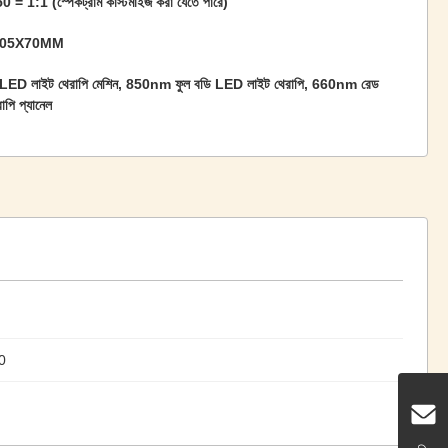
 = 1:1 (স্পেকট্রাম কাস্টমাইজ করা যেতে পারে)
205X70MM
ED লাইট থেরাপি মেশিন, 850nm ফুল বডি LED লাইট থেরাপি, 660nm রেড
াপি প্যানেল
0