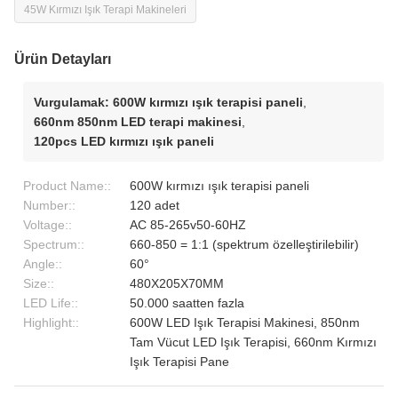
45W Kırmızı Işık Terapi Makineleri
Ürün Detayları
Vurgulamak:
600W kırmızı ışık terapisi paneli
,
660nm 850nm LED terapi makinesi
,
120pcs LED kırmızı ışık paneli
Product Name::
600W kırmızı ışık terapisi paneli
Number::
120 adet
Voltage::
AC 85-265v50-60HZ
Spectrum::
660-850 = 1:1 (spektrum özelleştirilebilir)
Angle::
60°
Size::
480X205X70MM
LED Life::
50.000 saatten fazla
Highlight::
600W LED Işık Terapisi Makinesi, 850nm
Tam Vücut LED Işık Terapisi, 660nm Kırmızı
Işık Terapisi Pane