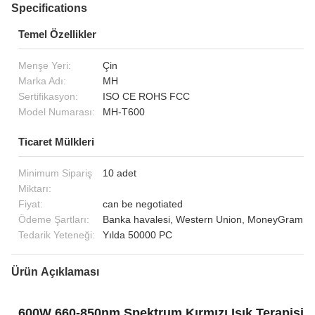
Specifications
Temel Özellikler
Menşe Yeri:
Çin
Marka Adı:
MH
Sertifikasyon:
ISO CE ROHS FCC
Model Numarası:
MH-T600
Ticaret Mülkleri
Minimum Sipariş
10 adet
Miktarı:
Fiyat:
can be negotiated
Ödeme Şartları:
Banka havalesi, Western Union, MoneyGram
Tedarik Yeteneği:
Yılda 50000 PC
Ürün Açıklaması
600W 660-850nm Spektrum Kırmızı Işık Terapisi