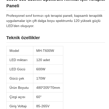
Paneli
Profesyonel sınıf kırmızı ışık terapisi paneli, kapsamlı terapötik
uygulamalar için çift dalga boyu spektrumlu 120 yüksek güçlü
LED'den oluşuyor.
Teknik özellikler
Model
MH-T600W
LED miktarı
120 adet
LED Gücü
600W
Gücü çek
170W
Ürün Boyutu
480*205*70mm
Çizgi açısı
60°
Giriş Voltajı
85-265V