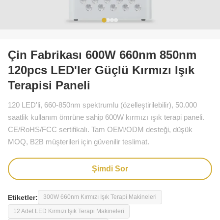
Çin Fabrikası 600W 660nm 850nm
120pcs LED'ler Güçlü Kırmızı Işık
Terapisi Paneli
120 LED'li, 660-850nm spektrumlu (özelleştirilebilir), 50.000
saatlik kullanım ömrüne sahip 600W kırmızı ışık terapi paneli.
CE/RoHS/FCC sertifikalı. Tam OEM/ODM desteği, düşük
MOQ, B2B müşterileri için güvenilir teslimat.
Şimdi Sor
Etiketler:
300W 660nm Kırmızı Işık Terapi Makineleri
12 Adet LED Kırmızı Işık Terapi Makineleri