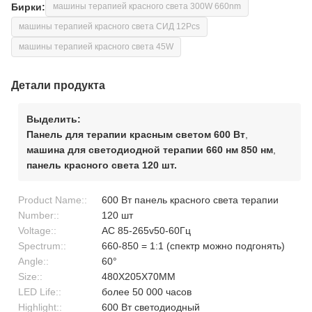
Бирки:
машины терапией красного света 300W 660nm
машины терапией красного света СИД 12Pcs
машины терапией красного света 45W
Детали продукта
Выделить:
Панель для терапии красным светом 600 Вт
,
машина для светодиодной терапии 660 нм 850 нм
,
панель красного света 120 шт.
Product Name::
600 Вт панель красного света терапии
Number::
120 шт
Voltage::
AC 85-265v50-60Гц
Spectrum::
660-850 = 1:1 (спектр можно подгонять)
Angle::
60°
Size::
480X205X70MM
LED Life::
более 50 000 часов
Highlight::
600 Вт светодиодный