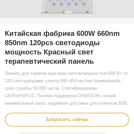
Китайская фабрика 600W 660nm
850nm 120pcs светодиоды
мощность Красный свет
терапевтический панель
Панель для терапии красным светом мощностью 600 Вт со
120 светодиодами, спектр 660–850 нм (настраиваемый),
срок службы 50 000 часов. Сертифицирован
CE/RoHS/FCC. Полная поддержка OEM/ODM, низкий
минимальный заказ, надежная доставка для клиентов B2B.
Запросить сейчас