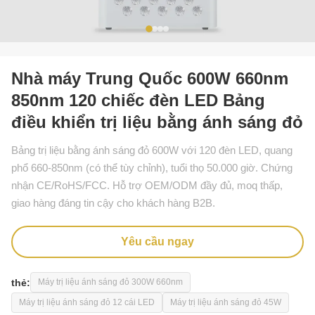
Nhà máy Trung Quốc 600W 660nm
850nm 120 chiếc đèn LED Bảng
điều khiển trị liệu bằng ánh sáng đỏ
Bảng trị liệu bằng ánh sáng đỏ 600W với 120 đèn LED, quang
phổ 660-850nm (có thể tùy chỉnh), tuổi thọ 50.000 giờ. Chứng
nhận CE/RoHS/FCC. Hỗ trợ OEM/ODM đầy đủ, moq thấp,
giao hàng đáng tin cậy cho khách hàng B2B.
Yêu cầu ngay
thẻ:
Máy trị liệu ánh sáng đỏ 300W 660nm
Máy trị liệu ánh sáng đỏ 12 cái LED
Máy trị liệu ánh sáng đỏ 45W