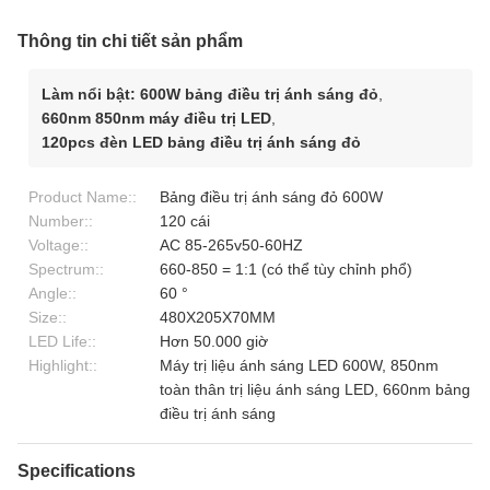
Thông tin chi tiết sản phẩm
Làm nổi bật:
600W bảng điều trị ánh sáng đỏ
,
660nm 850nm máy điều trị LED
,
120pcs đèn LED bảng điều trị ánh sáng đỏ
Product Name::
Bảng điều trị ánh sáng đỏ 600W
Number::
120 cái
Voltage::
AC 85-265v50-60HZ
Spectrum::
660-850 = 1:1 (có thể tùy chỉnh phổ)
Angle::
60 °
Size::
480X205X70MM
LED Life::
Hơn 50.000 giờ
Highlight::
Máy trị liệu ánh sáng LED 600W, 850nm
toàn thân trị liệu ánh sáng LED, 660nm bảng
điều trị ánh sáng
Specifications