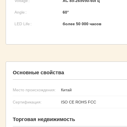
Voltage::
AC 85-265v50-60Гц
Angle::
60°
LED Life::
более 50 000 часов
Основные свойства
Место происхождения:
Китай
Сертификация:
ISO CE ROHS FCC
Торговая недвижимость