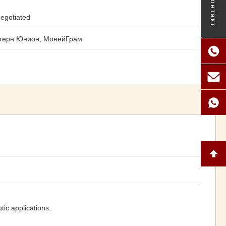
Контакт
egotiated
стерн Юнион, МонейГрам
ic applications.