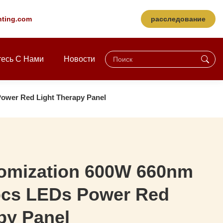
hting.com
расследование
есь С Нами
Новости
wer Red Light Therapy Panel
omization 600W 660nm
cs LEDs Power Red
py Panel