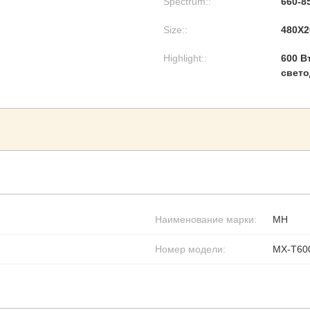
Spectrum::
660-8
Size::
480X
Highlight::
600 В
свето
Наименование марки:
MH
Номер модели:
МХ-Т60