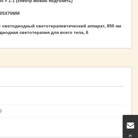
50 = 1:1 (спектр можно подгонять)
205X70MM
т светодиодный светотерапевтический аппарат, 850 нм
диодная светотерапия для всего тела, 6
0