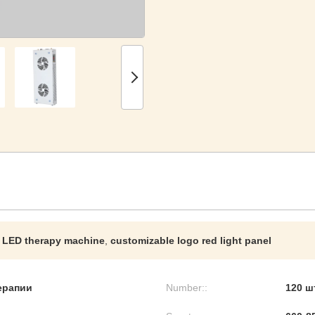
LED therapy machine
,
customizable logo red light panel
терапии
Number::
120 ш