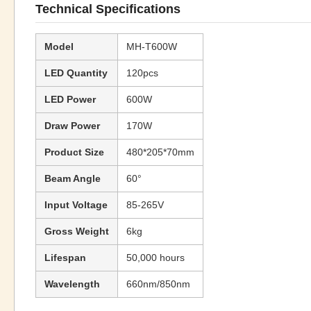
Technical Specifications
Model
MH-T600W
LED Quantity
120pcs
LED Power
600W
Draw Power
170W
Product Size
480*205*70mm
Beam Angle
60°
Input Voltage
85-265V
Gross Weight
6kg
Lifespan
50,000 hours
Wavelength
660nm/850nm