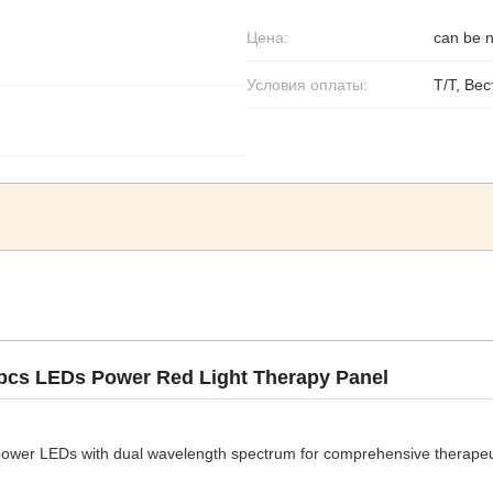
Цена:
can be n
Условия оплаты:
Т/Т, Ве
cs LEDs Power Red Light Therapy Panel
-power LEDs with dual wavelength spectrum for comprehensive therapeut