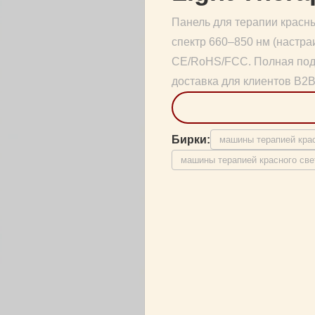
Панель для терапии красн
спектр 660–850 нм (настр
CE/RoHS/FCC. Полная под
доставка для клиентов B2B
Бирки:
машины терапией кра
машины терапией красного св