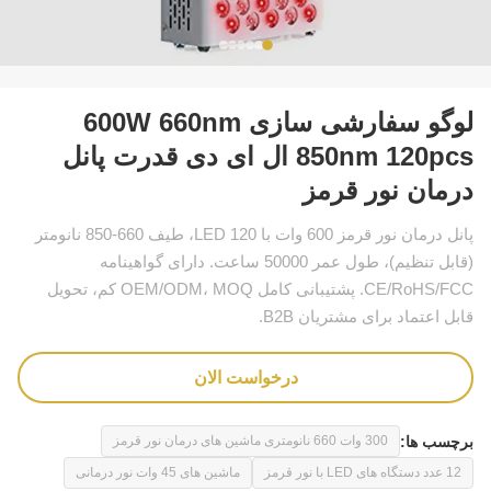
لوگو سفارشی سازی 600W 660nm
850nm 120pcs ال ای دی قدرت پانل
درمان نور قرمز
پانل درمان نور قرمز 600 وات با 120 LED، طیف 660-850 نانومتر
(قابل تنظیم)، طول عمر 50000 ساعت. دارای گواهینامه
CE/RoHS/FCC. پشتیبانی کامل OEM/ODM، MOQ کم، تحویل
قابل اعتماد برای مشتریان B2B.
درخواست الان
برچسب ها:
300 وات 660 نانومتری ماشین های درمان نور قرمز
12 عدد دستگاه های LED با نور قرمز
ماشین های 45 وات نور درمانی