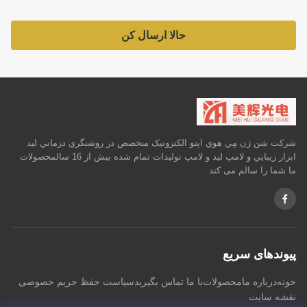
حالا ارسال کن
شرکت شن ژن مِي هوي اپتو الکترونيک متخصص در روشنگري درماني ليد
ابزار زيبايي و لامپ ليد و لامپ توليدات تمام شده بيش از 16 سالمحصولات
ما شما را سالم می کند
پیوندهای سریع
خونه
درباره ما
محصولات
با ما تماس بگیرید
سیاست حفظ حریم خصوصی
نقشه سایت