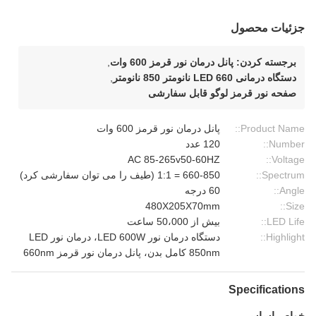
جزئیات محصول
برجسته کردن:
پانل درمان نور قرمز 600 وات
,
دستگاه درمانی LED 660 نانومتر 850 نانومتر
,
صفحه نور قرمز لوگو قابل سفارشی
Product Name::
پانل درمان نور قرمز 600 وات
Number::
120 عدد
AC 85-265v50-60HZ
Voltage::
Spectrum::
660-850 = 1:1 (طیف را می توان سفارشی کرد)
Angle::
60 درجه
480X205X70mm
Size::
LED Life::
بیش از 50،000 ساعت
Highlight::
دستگاه درمان نور LED 600W، درمان نور LED
850nm کامل بدن، پانل درمان نور قرمز 660nm
Specifications
خواص اساسی