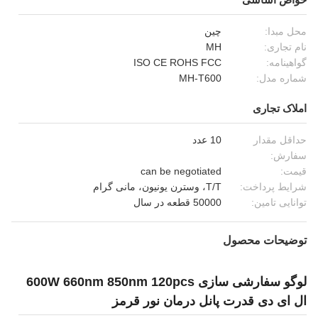
محل مبدا:
چین
نام تجاری:
MH
گواهینامه:
ISO CE ROHS FCC
شماره مدل:
MH-T600
املاک تجاری
حداقل مقدار
10 عدد
سفارش:
قیمت:
can be negotiated
شرایط پرداخت:
T/T، وسترن یونیون، مانی گرام
توانایی تامین:
50000 قطعه در سال
توضیحات محصول
لوگو سفارشی سازی 600W 660nm 850nm 120pcs
ال ای دی قدرت پانل درمان نور قرمز