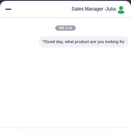
Sales Manager -Julia
با ما تماس بگیرید
3:55 PM
آدرس:: طبقه 8/9 ، دامنه پیشگام پارک صنعتی اطلاعات صنعتی A2
ZhongTai ، جاده شماره 2 Dezheng ، جامعه ShiLongZai ، شهر
Good day, what product are you looking for?
شی یان ، منطقه BaoAn ، شنژن چین
ایمیل:
julia@idoo-lighting.com
تلفن:: 86-15814437841
درخواست الان
در صورت تمایل، برای کسب اطلاعات بیشتر با ما تماس بگیرید.
درخواست الان