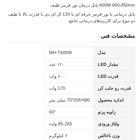
600W 660-850nm پانل درمان نور قرمز طیف
پانل درمانی با نور قرمز حرفه ای با 120 ال ای دی با قدرت بالا با طیف
دو موج برای کاربردهای درمانی جامع.
مشخصات فنی
مدل
MH-T600W
مقدار LED
۱۲۰ عدد
قدرت LED
۶۰۰ وات
قدرت رو جلب کن
170 وات
اندازه محصول
480*205*70 میلی متر
زاویه پرتو
60°
ولتاژ ورودی
85-265 ولت
وزن ناخالص
۶ کیلوگرم