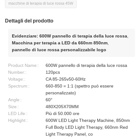
macchine di terapia di luce rossa 45W
Dettagli del prodotto
Evidenziare:
600W pannello di terapia della luce rossa
,
Macchina per terapia a LED da 660nm 850nm
,
pannello di luce rossa personalizzabile logo
Product Name::
600W pannello di terapia della luce rossa
Number::
120pcs
Voltage::
CA 85-265v50-60Hz
Spectrum::
660-850 = 1:1 (spettro può essere
personalizzato)
Angle::
60°
Size::
480X205X70MM
LED Life::
Più di 50.000 ore
Highlight::
600W LED Light Therapy Machine, 850nm
Full Body LED Light Therapy, 660nm Red
Light Therapy Panel, co