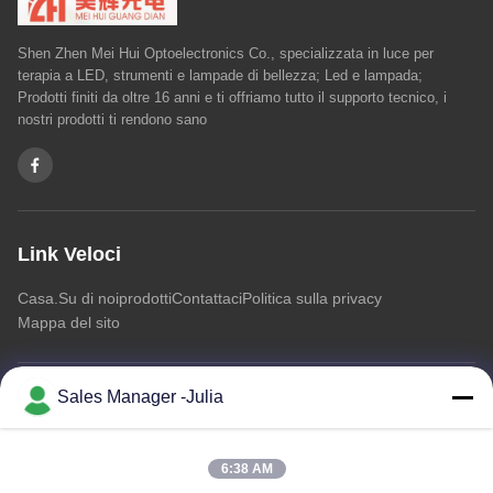
Shen Zhen Mei Hui Optoelectronics Co., specializzata in luce per
terapia a LED, strumenti e lampade di bellezza; Led e lampada;
Prodotti finiti da oltre 16 anni e ti offriamo tutto il supporto tecnico, i
nostri prodotti ti rendono sano
Link Veloci
Casa.
Su di noi
prodotti
Contattaci
Politica sulla privacy
Mappa del sito
Sales Manager -Julia
Contattaci
Indirizzo:: Pavimento 8/9, complesso industriale di informazioni
6:38 AM
di A2 ZhongTai che apre la strada al dominio, strada di No2