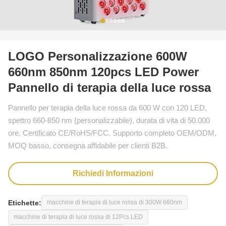
LOGO Personalizzazione 600W
660nm 850nm 120pcs LED Power
Pannello di terapia della luce rossa
Pannello per terapia della luce rossa da 600 W con 120 LED,
spettro 660-850 nm (personalizzabile), durata di vita di 50.000
ore. Certificato CE/RoHS/FCC. Supporto completo OEM/ODM,
MOQ basso, consegna affidabile per clienti B2B.
Richiedi Informazioni
Etichette:
macchine di terapia di luce rossa di 300W 660nm
macchine di terapia di luce rossa di 12Pcs LED