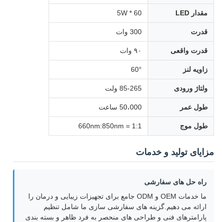
مقدار LED
60 * 5W
قدرت
300 وات
قدرت واقعی
۹۰ وات
زاویه لنز
60°
ولتاژ ورودی
85-265 ولت
طول عمر
50،000 ساعت
طول موج
660nm:850nm = 1:1
مزایای تولید و خدمات
راه حل های سفارشی
ما خدمات OEM و ODM جامع برای تجهیزات زیبایی و درمان را
ارائه می دهیم.گزینه های سفارشی سازی ما شامل تنظیم
پارامترهای فنی و طراحی های منحصر به فرد ظاهر و بسته بندی