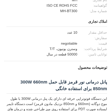
نام تجاری:
MH
گواهینامه:
ISO CE ROHS FCC
شماره مدل:
MH-BT300
املاک تجاری
حداقل مقدار
10 عدد
سفارش:
قیمت:
negotiable
شرایط پرداخت:
وسترن یونیون، T/T
توانایی تامین:
50000 قطعه در سال
توضیحات محصول
پانل درمانی نور قرمز قابل حمل 300W 660nm
850nm برای استفاده خانگی
این دستگاه فوتوتراپی حرفه ای دارای یک پنل درمانی 300W با طول
موج دوگانه (660nm و 850nm نزدیک مادون قرمز) است.دستگاه تایمر
ایستاده صورت PDT برای استفاده روی میز طراحی شده و درمان های