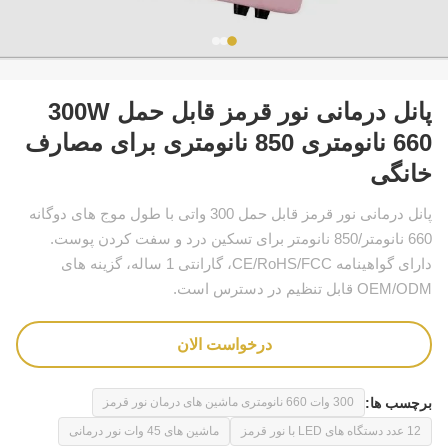
پانل درمانی نور قرمز قابل حمل 300W
660 نانومتری 850 نانومتری برای مصارف
خانگی
پانل درمانی نور قرمز قابل حمل 300 واتی با طول موج های دوگانه
660 نانومتر/850 نانومتر برای تسکین درد و سفت کردن پوست.
دارای گواهینامه CE/RoHS/FCC، گارانتی 1 ساله، گزینه های
OEM/ODM قابل تنظیم در دسترس است.
درخواست الان
برچسب ها:
300 وات 660 نانومتری ماشین های درمان نور قرمز
12 عدد دستگاه های LED با نور قرمز
ماشین های 45 وات نور درمانی