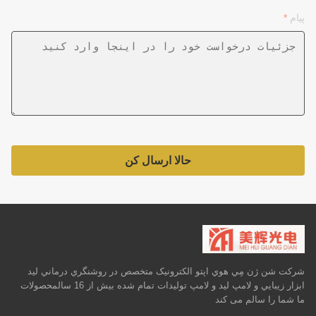
پیام
*
حالا ارسال کن
شرکت شن ژن مِي هوي اپتو الکترونيک متخصص در روشنگري درماني ليد
ابزار زيبايي و لامپ ليد و لامپ توليدات تمام شده بيش از 16 سالمحصولات
ما شما را سالم می کند