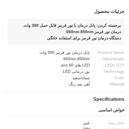
جزئیات محصول
برجسته کردن:
پانل درمان با نور قرمز قابل حمل 300 وات
,
درمان نور قرمز 660nm 850nm
,
دستگاه درمان نور قرمز برای استفاده خانگی
Product Name::
پانل درمان نور قرمز 300 وات
660nm:850nm
Wavelength::
LEDs QTY::
LED های 60 pcs
Technology::
نور درمانی LED
Color:
سیاه/سفید
Material:
آهن ضد زنگ
Specifications
خواص اساسی
محل مبدا:
چین