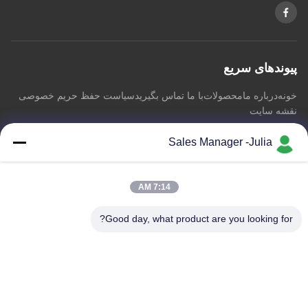
پیوندهای سریع
خونه
درباره ما
محصولات
با ما تماس بگیرید
سیاست حفظ حریم خصوصی
نقشه سایت
Sales Manager -Julia
با ما تماس بگیرید
7:14 AM
آدرس:: طبقه 8/9 ، دامنه پیشگام پارک صنعتی اطلاعات صنعتی A2
ZhongTai ، جاده شماره 2 Dezheng ، جامعه ShiLongZai ، شهر
Good day, what product are you looking for?
شی یان ، منطقه BaoAn ، شنژن چین
ایمیل:
julia@idoo-lighting.com
تلفن:: 86-15814437841