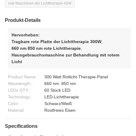
rote Maschinen der Lichttherapie-45W
Produkt-Details
Hervorheben:
Tragbare rote Platte der Lichttherapie 300W
,
660 nm 850 nm rote Lichttherapie
,
Hausgebrauchsmaschine zur Behandlung mit rotem
Licht
Product Name::
300 Watt Rotlicht-Therapie-Panel
Wavelength::
660 nm: 850 nm
LEDs QTY::
60 Stück LED
Technology::
LED-Lichttherapie
Color:
Schwarz/Weiß
Material:
Rostfreies Eisen
Specifications