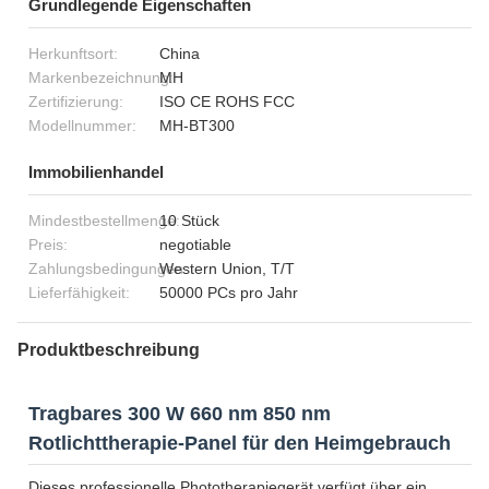
Grundlegende Eigenschaften
Herkunftsort:
China
Markenbezeichnung:
MH
Zertifizierung:
ISO CE ROHS FCC
Modellnummer:
MH-BT300
Immobilienhandel
Mindestbestellmenge:
10 Stück
Preis:
negotiable
Zahlungsbedingungen:
Western Union, T/T
Lieferfähigkeit:
50000 PCs pro Jahr
Produktbeschreibung
Tragbares 300 W 660 nm 850 nm
Rotlichttherapie-Panel für den Heimgebrauch
Dieses professionelle Phototherapiegerät verfügt über ein