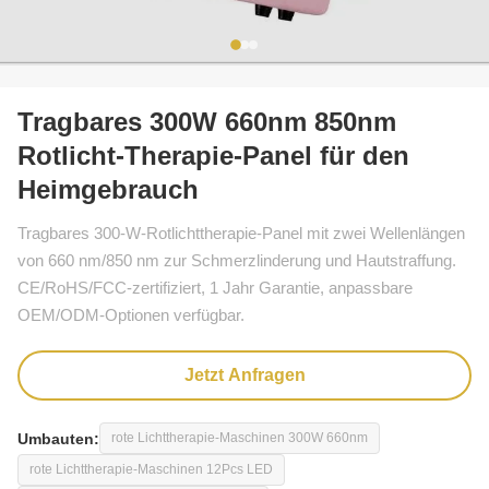
Tragbares 300W 660nm 850nm
Rotlicht-Therapie-Panel für den
Heimgebrauch
Tragbares 300-W-Rotlichttherapie-Panel mit zwei Wellenlängen
von 660 nm/850 nm zur Schmerzlinderung und Hautstraffung.
CE/RoHS/FCC-zertifiziert, 1 Jahr Garantie, anpassbare
OEM/ODM-Optionen verfügbar.
Jetzt Anfragen
Umbauten:
rote Lichttherapie-Maschinen 300W 660nm
rote Lichttherapie-Maschinen 12Pcs LED