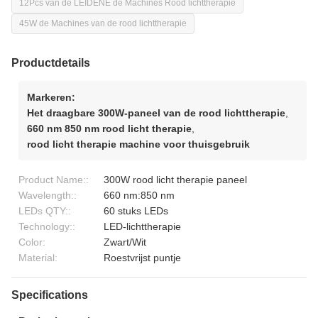
12Pcs van de LEIDENE de Machines Rood lichttherapie
45W de Machines van de rood lichttherapie
Productdetails
Markeren:
Het draagbare 300W-paneel van de rood lichttherapie
,
660 nm 850 nm rood licht therapie
,
rood licht therapie machine voor thuisgebruik
Product Name::
300W rood licht therapie paneel
Wavelength::
660 nm:850 nm
LEDs QTY::
60 stuks LEDs
Technology::
LED-lichttherapie
Color:
Zwart/Wit
Material:
Roestvrijst puntje
Specifications