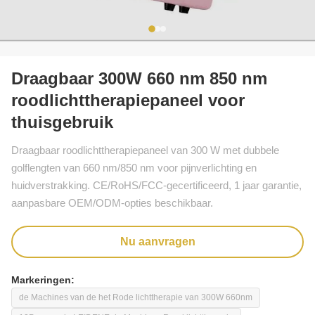
Draagbaar 300W 660 nm 850 nm
roodlichttherapiepaneel voor
thuisgebruik
Draagbaar roodlichttherapiepaneel van 300 W met dubbele
golflengten van 660 nm/850 nm voor pijnverlichting en
huidverstrakking. CE/RoHS/FCC-gecertificeerd, 1 jaar garantie,
aanpasbare OEM/ODM-opties beschikbaar.
Nu aanvragen
Markeringen:
de Machines van de het Rode lichttherapie van 300W 660nm