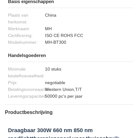
Basis eigenschappen
Plaats van
China
herkomst:
Merknaam:
MH
Certificering:
ISO CE ROHS FCC
Modelnummer:
MH-BT300
Handelsgoederen
Minimale
10 stuks
bestelhoeveelheid:
Prijs:
negotiable
Betalingsvoorwaarden:
Western Union,T/T
Leveringscapaciteit:
50000 pc's per jaar
Productbeschrijving
Draagbaar 300W 660 nm 850 nm