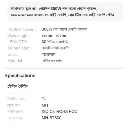
বিশেষভাবে তুলে ধরা:
পোর্টেবল 300W লাল আলো থেরাপি প্যানেল
,
৬৬০ এনএম ৮৫০ এনএম রেড লাইট থেরাপি
,
হোম ইউজ রেড লাইট থেরাপি মেশিন
Product Name::
300W লাল আলো থেরাপি প্যানেল
Wavelength::
৬৬০nm: ৮৫০nm
LEDs QTY::
60 পিসিএস এলইডি
Technology::
এলইডি লাইট থেরাপি
Color:
কালো/সাদা
Material:
স্টেইনলেস লোহা
Specifications
মৌলিক বৈশিষ্ট্য
উৎপত্তি স্থান:
চীন
ব্র্যান্ড নাম:
MH
সার্টিফিকেশন:
ISO CE ROHS FCC
মডেল নম্বর:
MH-BT300