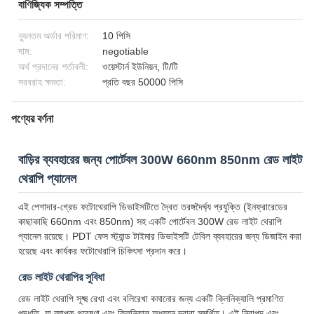
বাণিজ্যিক সম্পত্তি
ন্যূনতম অর্ডার পরিমাণ:
10 পিসি
দাম:
negotiable
অর্থ প্রদানের শর্তাবলী:
ওয়েস্টার্ন ইউনিয়ন, টি/টি
সরবরাহ ক্ষমতা:
প্রতি বছর 50000 পিসি
পণ্যের বর্ণনা
বাড়ির ব্যবহারের জন্য পোর্টেবল 300W 660nm 850nm রেড লাইট
থেরাপি প্যানেল
এই পেশাদার-গ্রেড ফটোথেরাপি ডিভাইসটিতে দ্বৈত তরঙ্গদৈর্ঘ্য প্রযুক্তি (ইনফ্রারেডের
কাছাকাছি 660nm এবং 850nm) সহ একটি পোর্টেবল 300W রেড লাইট থেরাপি
প্যানেল রয়েছে। PDT ফেস স্ট্যান্ড টাইমার ডিভাইসটি টেবিল ব্যবহারের জন্য ডিজাইন করা
হয়েছে এবং কার্যকর ফটোথেরাপি চিকিৎসা প্রদান করে।
রেড লাইট থেরাপির সুবিধা
রেড লাইট থেরাপি সূক্ষ্ম রেখা এবং বলিরেখা কমানোর জন্য একটি ক্লিনিক্যালি প্রমাণিত
পদ্ধতি, যা ব্যাপক গবেষণা এবং ক্লিনিকাল অধ্যয়ন দ্বারা সমর্থিত। এই নিরাপদ এবং