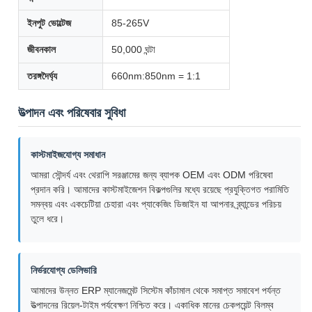
ইনপুট ভোল্টেজ
85-265V
জীবনকাল
50,000 ঘন্টা
তরঙ্গদৈর্ঘ্য
660nm:850nm = 1:1
উত্পাদন এবং পরিষেবার সুবিধা
কাস্টমাইজযোগ্য সমাধান
আমরা সৌন্দর্য এবং থেরাপি সরঞ্জামের জন্য ব্যাপক OEM এবং ODM পরিষেবা
প্রদান করি। আমাদের কাস্টমাইজেশন বিকল্পগুলির মধ্যে রয়েছে প্রযুক্তিগত পরামিতি
সমন্বয় এবং একচেটিয়া চেহারা এবং প্যাকেজিং ডিজাইন যা আপনার ব্র্যান্ডের পরিচয়
তুলে ধরে।
নির্ভরযোগ্য ডেলিভারি
আমাদের উন্নত ERP ম্যানেজমেন্ট সিস্টেম কাঁচামাল থেকে সমাপ্ত সমাবেশ পর্যন্ত
উত্পাদনের রিয়েল-টাইম পর্যবেক্ষণ নিশ্চিত করে। একাধিক মানের চেকপয়েন্ট বিলম্ব