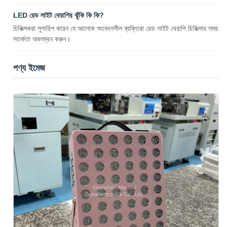
LED রেড লাইট থেরাপির ঝুঁকি কি কি?
চিকিত্সকরা সুপারিশ করেন যে আলোক সংবেদনশীল ব্যক্তিরা রেড লাইট থেরাপি চিকিত্সার সময়
সতর্কতা অবলম্বন করুন।
পণ্য ইমেজ