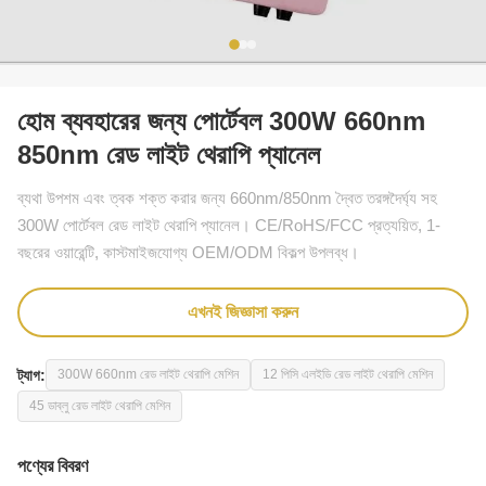
হোম ব্যবহারের জন্য পোর্টেবল 300W 660nm
850nm রেড লাইট থেরাপি প্যানেল
ব্যথা উপশম এবং ত্বক শক্ত করার জন্য 660nm/850nm দ্বৈত তরঙ্গদৈর্ঘ্য সহ
300W পোর্টেবল রেড লাইট থেরাপি প্যানেল। CE/RoHS/FCC প্রত্যয়িত, 1-
বছরের ওয়ারেন্টি, কাস্টমাইজযোগ্য OEM/ODM বিকল্প উপলব্ধ।
এখনই জিজ্ঞাসা করুন
ট্যাগ:
300W 660nm রেড লাইট থেরাপি মেশিন
12 পিসি এলইডি রেড লাইট থেরাপি মেশিন
45 ডাব্লু রেড লাইট থেরাপি মেশিন
পণ্যের বিবরণ