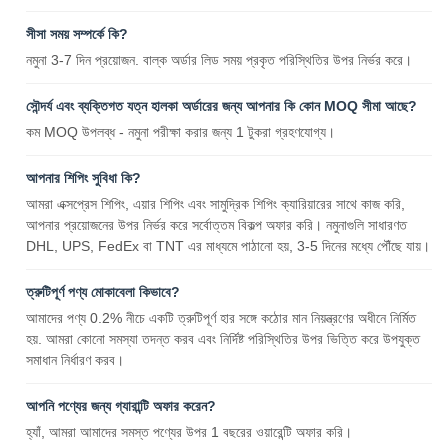
সীসা সময় সম্পর্কে কি?
নমুনা 3-7 দিন প্রয়োজন. বাল্ক অর্ডার লিড সময় প্রকৃত পরিস্থিতির উপর নির্ভর করে।
সৌন্দর্য এবং ব্যক্তিগত যত্ন হালকা অর্ডারের জন্য আপনার কি কোন MOQ সীমা আছে?
কম MOQ উপলব্ধ - নমুনা পরীক্ষা করার জন্য 1 টুকরা গ্রহণযোগ্য।
আপনার শিপিং সুবিধা কি?
আমরা এক্সপ্রেস শিপিং, এয়ার শিপিং এবং সামুদ্রিক শিপিং ক্যারিয়ারের সাথে কাজ করি,
আপনার প্রয়োজনের উপর নির্ভর করে সর্বোত্তম বিকল্প অফার করি। নমুনাগুলি সাধারণত
DHL, UPS, FedEx বা TNT এর মাধ্যমে পাঠানো হয়, 3-5 দিনের মধ্যে পৌঁছে যায়।
ত্রুটিপূর্ণ পণ্য মোকাবেলা কিভাবে?
আমাদের পণ্য 0.2% নীচে একটি ত্রুটিপূর্ণ হার সঙ্গে কঠোর মান নিয়ন্ত্রণের অধীনে নির্মিত
হয়. আমরা কোনো সমস্যা তদন্ত করব এবং নির্দিষ্ট পরিস্থিতির উপর ভিত্তি করে উপযুক্ত
সমাধান নির্ধারণ করব।
আপনি পণ্যের জন্য গ্যারান্টি অফার করেন?
হ্যাঁ, আমরা আমাদের সমস্ত পণ্যের উপর 1 বছরের ওয়ারেন্টি অফার করি।