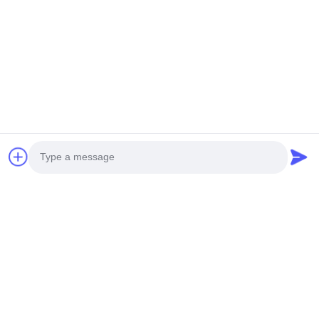
にします
クイックリンク
家へ
わたしたち に つい て
製品
連絡 ください
プライバシーポリシー
地図
連絡 ください
アドレス:: 床8/9の範囲、No2 Dezhengの道、ShiLongZaiのコ
ミュニティ、十堰市の町、BaoAn地区、シンセン中国を開拓す
Photo
るA2 ZhongTai情報工業団地
メール:
julia@idoo-lighting.com
Video Call
電話番号:: 86-15814437841
Audio Call