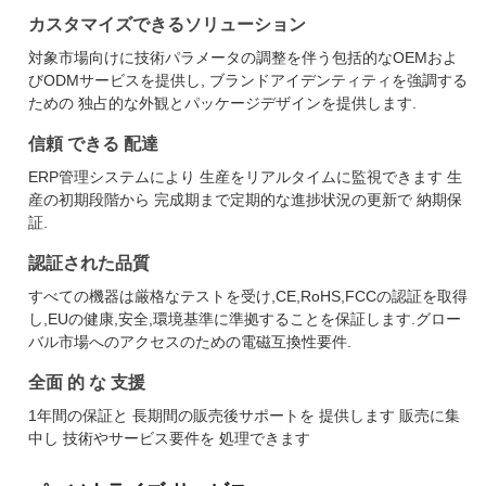
カスタマイズできるソリューション
対象市場向けに技術パラメータの調整を伴う包括的なOEMおよ
びODMサービスを提供し, ブランドアイデンティティを強調する
ための 独占的な外観とパッケージデザインを提供します.
信頼 できる 配達
ERP管理システムにより 生産をリアルタイムに監視できます 生
産の初期段階から 完成期まで定期的な進捗状況の更新で 納期保
証.
認証された品質
すべての機器は厳格なテストを受け,CE,RoHS,FCCの認証を取得
し,EUの健康,安全,環境基準に準拠することを保証します.グロー
バル市場へのアクセスのための電磁互換性要件.
全面 的 な 支援
1年間の保証と 長期間の販売後サポートを 提供します 販売に集
中し 技術やサービス要件を 処理できます