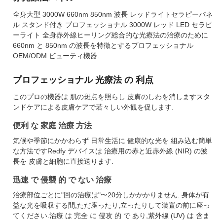
全身大型 3000W 660nm 850nm 波長 レッドライトセラピーパネ
ル スタンド付き プロフェッショナル 3000W レッド LED セラピ
ーライト 全身赤外線ヒーリング総合的な光療法の治療のために
660nm と 850nm の波長を特徴とするプロフェッショナル
OEM/ODM ビューティ機器.
プロフェッショナル 光療法 の 利点
このプロの機器は 肌の斑点を照らし 皮膚のしわを消しますスタ
ンドケアによる皮膚ケアで若々しい外観を促します.
便利 な 家庭 治療 方法
気候や季節にかかわらず 日常生活に 健康的な光を 組み込む簡単
な方法ですRedfy デバイスは 治療用の赤と近赤外線 (NIR) の波
長を 皮膚と細胞に直接送ります.
迅速 で 侵襲 的 で ない 治療
治療部位ごとに"回の治療は"〜20分しかかかりません. 身体が有
益な光を吸収する間,ただ座ったり,立ったりして装置の前に座っ
てください.治療 は 完全 に 侵攻 的 で あり,紫外線 (UV) は 含ま