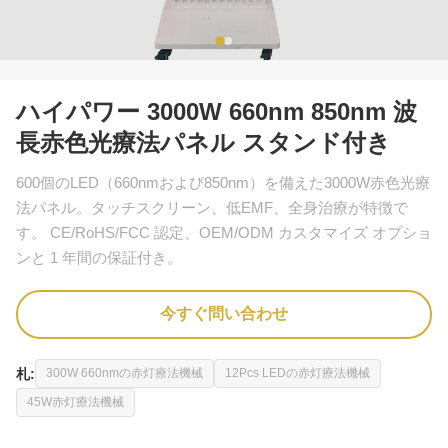
ハイパワー 3000W 660nm 850nm 波
長赤色光療法パネル スタンド付き
600個のLED（660nmおよび850nm）を備えた3000W赤色光療
法パネル。タッチスクリーン、低EMF、全身治療が特徴で
す。 CE/RoHS/FCC 認定、OEM/ODM カスタマイズ オプショ
ンと 1 年間の保証付き。
今すぐ問い合わせ
札:
300W 660nmの赤灯療法機械
12Pcs LEDの赤灯療法機械
45W赤灯療法機械