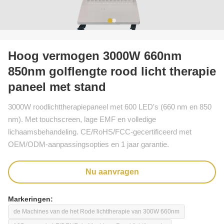
Hoog vermogen 3000W 660nm
850nm golflengte rood licht therapie
paneel met stand
3000W roodlichttherapiepaneel met 600 LED's (660 nm en 850
nm). Met touchscreen, lage EMF en volledige
lichaamsbehandeling. CE/RoHS/FCC-gecertificeerd met
OEM/ODM-aanpassingsopties en 1 jaar garantie.
Nu aanvragen
Markeringen:
de Machines van de het Rode lichttherapie van 300W 660nm