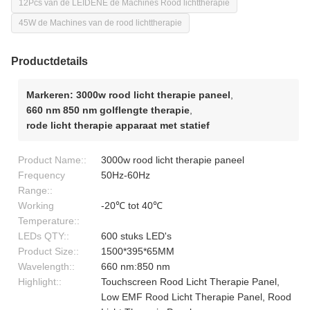
12Pcs van de LEIDENE de Machines Rood lichttherapie
45W de Machines van de rood lichttherapie
Productdetails
Markeren:
3000w rood licht therapie paneel
,
660 nm 850 nm golflengte therapie
,
rode licht therapie apparaat met statief
Product Name::
3000w rood licht therapie paneel
Frequency
50Hz-60Hz
Range::
Working
-20℃ tot 40℃
Temperature::
LEDs QTY::
600 stuks LED's
Product Size::
1500*395*65MM
Wavelength::
660 nm:850 nm
Highlight::
Touchscreen Rood Licht Therapie Panel,
Low EMF Rood Licht Therapie Panel, Rood