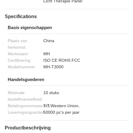
Licht Therapie Panel
Specifications
Basis eigenschappen
Plaats van
China
herkomst:
Merknaam:
MH
Certificering:
ISO CE ROHS FCC
Modelnummer:
MH-T3000
Handelsgoederen
Minimale
10 stuks
bestelhoeveelheid:
Betalingsvoorwaarden:
T/T,Western Union,
Leveringscapaciteit:
50000 pc's per jaar
Productbeschrijving