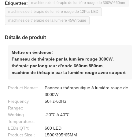
Étiquettes:
machines de thérapie de lumière rouge de 300W 660nm
machines de thérapie de lumière rouge de 12Pcs LED
machines de thérapie de la lumière 45W rouge
Détails de produit
Mettre en évidence:
Panneau de thérapie par la lumière rouge 3000W
,
thérapie par longueur d'onde 660nm 850nm
,
machine de thérapie par la lumière rouge avec support
Product Name::
Panneau thérapeutique à lumière rouge de
3000W
Frequency
50Hz-60Hz
Range::
Working
-20℃ à 40℃
Temperature::
LEDs QTY::
600 LED
Product Size::
1500*395*65MM