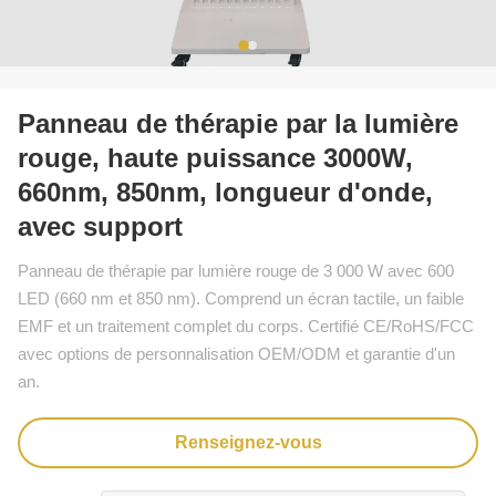
Panneau de thérapie par la lumière
rouge, haute puissance 3000W,
660nm, 850nm, longueur d'onde,
avec support
Panneau de thérapie par lumière rouge de 3 000 W avec 600
LED (660 nm et 850 nm). Comprend un écran tactile, un faible
EMF et un traitement complet du corps. Certifié CE/RoHS/FCC
avec options de personnalisation OEM/ODM et garantie d'un
an.
Renseignez-vous