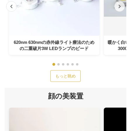
620nm 630nmの赤外線ライト療法のため
暖かく白いRo
の二重破片3W LEDランプのビード
300
もっと眺め
顔の美装置