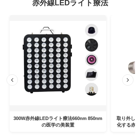
赤外線LEDライト療法
300W赤外線LEDライト療法660nm 850nm
取り外し2
の医学の美装置
化する赤