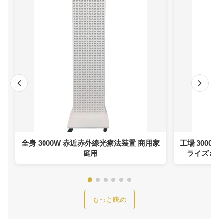
全身 3000W 赤近赤外線光療法装置 商用家
工場 300
庭用
ライズされ
もっと眺め