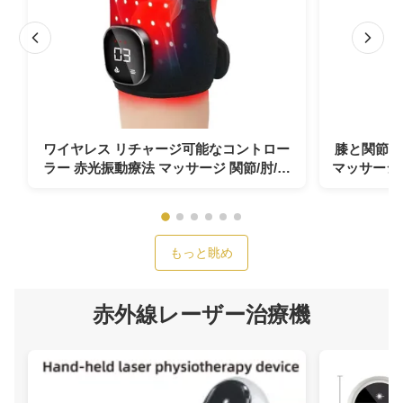
ワイヤレス リチャージ可能なコントロー
膝と関節の
ラー 赤光振動療法 マッサージ 関節/肘/肩
マッサージ付
の痛みを和らげるための膝支架
と炎症の
もっと眺め
赤外線レーザー治療機