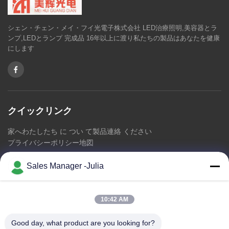
シェン・チェン・メイ・フイ光電子株式会社 LED治療照明,美容器とラ
ンプ,LEDとランプ 完成品 16年以上に渡り私たちの製品はあなたを健康
にします
クイックリンク
家へ
わたしたち に つい て
製品
連絡 ください
プライバシーポリシー
地図
Sales Manager -Julia
連絡 ください
10:42 AM
アドレス:: 床8/9の範囲、No2 Dezhengの道、ShiLongZaiのコミ
ュニティ、十堰市の町、BaoAn地区、シンセン中国を開拓する
Good day, what product are you looking for?
A2 ZhongTai情報工業団地