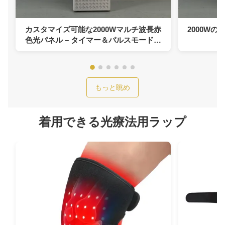
カスタマイズ可能な2000Wマルチ波長赤
2000Wの
色光パネル – タイマー＆パルスモード付
き近赤外線療法
もっと眺め
着用できる光療法用ラップ