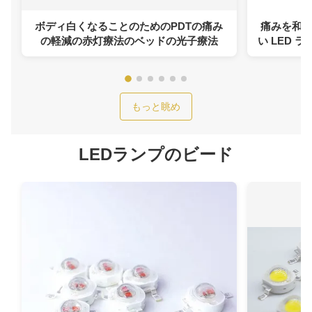
ボディ白くなることのためのPDTの痛み
痛みを和
の軽減の赤灯療法のベッドの光子療法
い LED
もっと眺め
LEDランプのビード