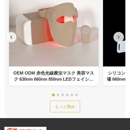
OEM ODM 赤色光線療法マスク 美容マス
シリコンL
ク 630nm 660nm 850nm LEDフェイシャ
場 660nm赤
ルマスク 肌の若返り療法用
もっと眺め