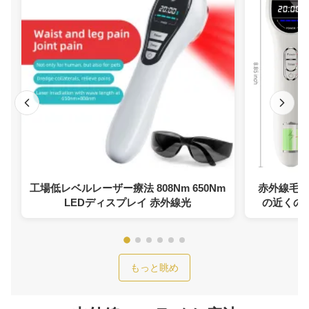
工場低レベルレーザー療法 808Nm 650Nm
赤外線毛
LEDディスプレイ 赤外線光
の近くのP
もっと眺め