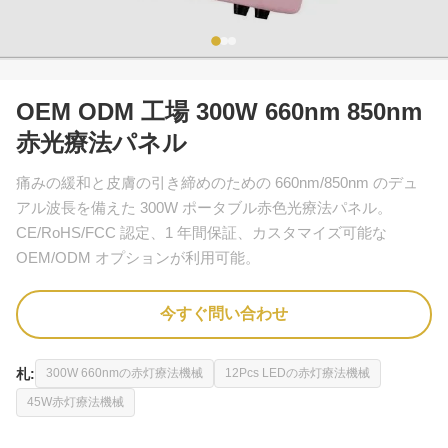
OEM ODM 工場 300W 660nm 850nm
赤光療法パネル
痛みの緩和と皮膚の引き締めのための 660nm/850nm のデュ
アル波長を備えた 300W ポータブル赤色光療法パネル。
CE/RoHS/FCC 認定、1 年間保証、カスタマイズ可能な
OEM/ODM オプションが利用可能。
今すぐ問い合わせ
札:
300W 660nmの赤灯療法機械
12Pcs LEDの赤灯療法機械
45W赤灯療法機械