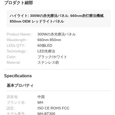
プロダクト細部
ハイライト:
300Wの赤光療法パネル
,
660nm赤灯療法機械
,
850nm OEM レッドライトパネル
Product Name::
300Wの赤光療法パネル
Wavelength::
660nm:850nm
LEDs QTY::
60個LED
Technology::
LED光療法
Color:
ブラック/ホワイト
Material:
ステンレス鉄
Specifications
基本プロパティ
原産地:
中国
ブランド名:
MH
認定:
ISO CE ROHS FCC
モデル番号:
MH-BT300