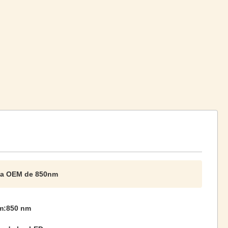
lha OEM de 850nm
m:850 nm