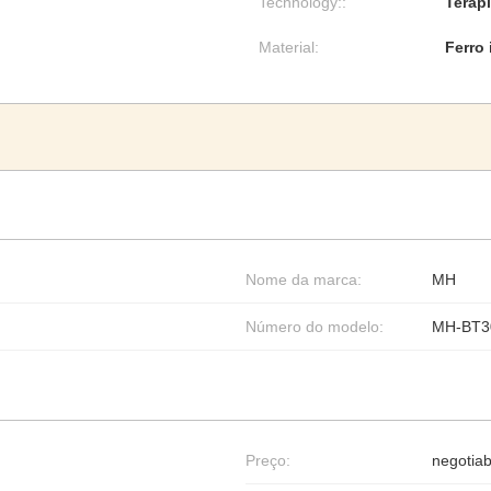
Technology::
Terap
Material:
Ferro 
Nome da marca:
MH
Número do modelo:
MH-BT3
Preço:
negotiab