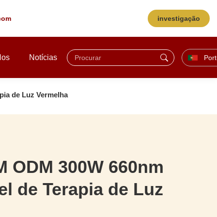
.com
investigação
Nos
Notícias
Por
ia de Luz Vermelha
EM ODM 300W 660nm
l de Terapia de Luz