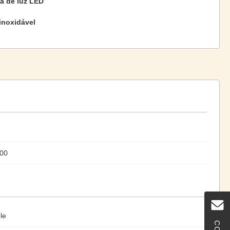
ia de luz LED
inoxidável
00
le