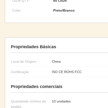
LEDs QTY::
60 LEDs
Color:
Preto/Branco
Propriedades Básicas
Local de Origem:
China
Certificação:
ISO CE ROHS FCC
Propriedades comerciais
Quantidade mínima de
10 unidades
pedido: