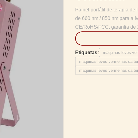
Painel portátil de terapia 
de 660 nm / 850 nm para alív
CE/RoHS/FCC, garantia de 1
Etiquetas:
máquinas leves ve
máquinas leves vermelhas da ter
máquinas leves vermelhas da te