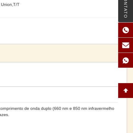
CONTATO
 Union,T/T
 de comprimento de onda duplo (660 nm e 850 nm infravermelho
azes.