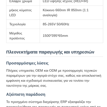
Ελαφρύ χρώμα
LED υψηλής ισχύος (RED+IR)
μήκος κύματος
Κόκκινο 660nm IR 850nm (1:1
LED
αναλογία)
Τεχνολογία
85-265V 50/60Hz
Μέγεθος
1500*395*65mm
προϊόντος
Πλεονεκτήματα παραγωγής και υπηρεσιών
Προσαρμόσιμες λύσεις
Πλήρεις υπηρεσίες OEM και ODM με προσαρμογές τεχνικών
παραμέτρων για την αγορά-στόχο σας, καθώς και αποκλειστική
εμφάνιση και σχεδιασμό συσκευασίας για να τονίσει την
ταυτότητα της μάρκας σας.
Αξιόπιστη παράδοση
Το προηγμένο σύστημα διαχείρισης ERP εξασφαλίζει την
παρακολούθηση της παραγωγής σε πραγματικό χρόνο από τις