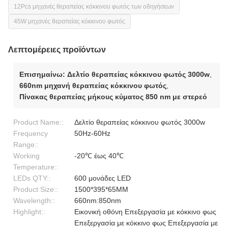
12Pcs μηχανές θεραπείας κόκκινου φωτός των οδηγήσεων
45W μηχανές θεραπείας κόκκινου φωτός
Λεπτομέρειες προϊόντων
Επισημαίνω:
Δελτίο θεραπείας κόκκινου φωτός 3000w
,
660nm μηχανή θεραπείας κόκκινου φωτός
,
Πίνακας θεραπείας μήκους κύματος 850 nm με στερεό
Product Name::
Δελτίο θεραπείας κόκκινου φωτός 3000w
Frequency
50Hz-60Hz
Range::
Working
-20℃ έως 40℃
Temperature::
LEDs QTY::
600 μονάδες LED
Product Size::
1500*395*65MM
Wavelength::
660nm:850nm
Highlight::
Εικονική οθόνη Επεξεργασία με κόκκινο φως
Επεξεργασία με κόκκινο φως Επεξεργασία με