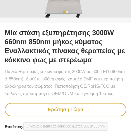
Μία στάση εξυπηρέτησης 3000W
660nm 850nm μήκος κύματος
Εναλλακτικός πίνακας θεραπείας με
κόκκινο φως με στερέωμα
Πάνελ θεραπείας κόκκινου φωτός 3000W με 600 LED (660nm
& 850nm). Διαθέτει οθόνη αφής, χαμηλό EMF και περιποίηση
ολόκληρου του σώματος. Πιστοποίηση CE/RoHS/FCC με
επιλογές προσαρμογής OEM/ODM και εγγύηση 1 έτους.
Ερώτηση Τώρα
Ετικέττες:
μηχανές θεραπείας κόκκινου φωτός 300W 660nm