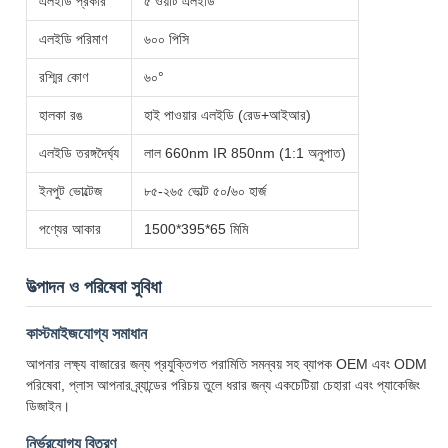
এলইডি প্রকার
৫ ওয়াট এলইডি
এলইডি পরিমাণ
৬০০ পিসি
রশ্মির কোণ
৬০°
হালকা রঙ
হাই পাওয়ার এলইডি (রেড+আইআর)
এলইডি তরঙ্গদৈর্ঘ্য
লাল 660nm IR 850nm (1:1 অনুপাত)
ইনপুট ভোল্টেজ
৮৫-২৬৫ ভোল্ট ৫০/৬০ হার্জ
পণ্যের আকার
1500*395*65 মিমি
উত্পাদন ও পরিষেবা সুবিধা
কাস্টমাইজযোগ্য সমাধান
আপনার লক্ষ্য বাজারের জন্য প্রযুক্তিগত পরামিতি সমন্বয় সহ ব্যাপক OEM এবং ODM
পরিষেবা, প্লাস আপনার ব্র্যান্ডের পরিচয় তুলে ধরার জন্য একচেটিয়া চেহারা এবং প্যাকেজিং
ডিজাইন।
নির্ভরযোগ্য বিতরণ