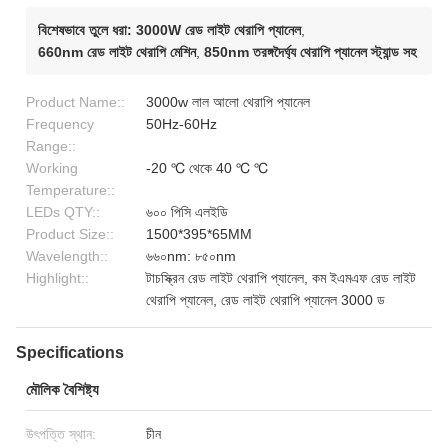
বিশেষভাবে তুলে ধরা:
3000W রেড লাইট থেরাপি প্যানেল
,
660nm রেড লাইট থেরাপি মেশিন
,
850nm তরঙ্গদৈর্ঘ্য থেরাপি প্যানেল স্ট্যান্ড সহ
Product Name::
3000w লাল আলো থেরাপি প্যানেল
Frequency
50Hz-60Hz
Range::
Working
-20 ℃ থেকে 40 ℃ ℃
Temperature::
LEDs QTY::
৬০০ পিসি এলইডি
Product Size::
1500*395*65MM
Wavelength::
৬৬০nm: ৮৫০nm
Highlight::
টাচস্ক্রিন রেড লাইট থেরাপি প্যানেল, কম ইএমএফ রেড লাইট
থেরাপি প্যানেল, রেড লাইট থেরাপি প্যানেল 3000 ড
Specifications
মৌলিক বৈশিষ্ট্য
উৎপত্তি স্থান:
চীন