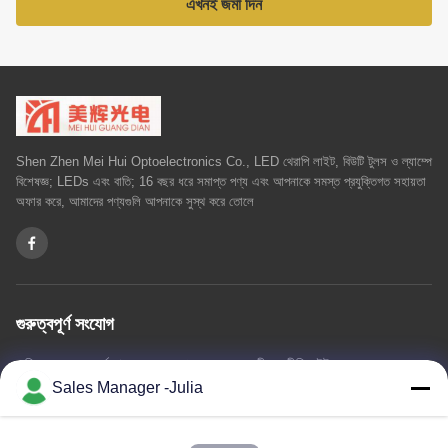
এখনই জমা দিন
Shen Zhen Mei Hui Optoelectronics Co., LED থেরাপি লাইট, বিউটি টুলস ও ল্যাম্পে
বিশেষজ্ঞ; LEDs এবং বাতি; 16 বছর ধরে সমাপ্ত পণ্য এবং আপনাকে সমস্ত প্রযুক্তিগত সহায়তা
অফার করে, আমাদের পণ্যগুলি আপনাকে সুস্থ করে তোলে
গুরুত্বপূর্ণ সংযোগ
বাড়ি
আমাদের সম্পর্কে
পণ্য
আমাদের সাথে যোগাযোগ
গোপনীয়তা নীতি
সাইট ম্যাপ
Sales Manager -Julia
আমাদের সাথে যোগাযোগ