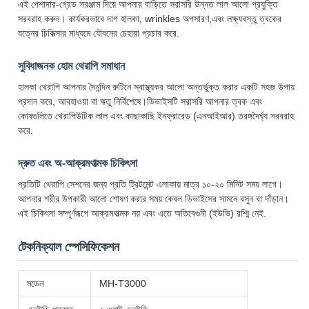
এই পেশাদার-গ্রেড সরঞ্জাম দিয়ে আপনার বাড়িতে সরাসরি উন্নত লাল আলো প্রযুক্তি
সরবরাহ করুন। কার্যকরভাবে দাগ হালকা, wrinkles অপসারণ,এবং লক্ষ্যবস্তু ত্বকের
যত্নের চিকিত্সার মাধ্যমে যৌবনের চেহারা প্রচার করে.
সুবিধাজনক হোম থেরাপি সমাধান
হালকা থেরাপি আপনার দৈনন্দিন রুটিনে স্বাস্থ্যকর আলো অন্তর্ভুক্ত করার একটি সহজ উপায়
প্রদান করে, আবহাওয়া বা ঋতু নির্বিশেষে।ডিভাইসটি সরাসরি আপনার ত্বক এবং
কোষগুলিতে থেরাপিউটিক লাল এবং কাছাকাছি ইনফ্রারেড (এনআইআর) তরঙ্গদৈর্ঘ্য সরবরাহ
করে.
দ্রুত এবং অ-আক্রমণাত্মক চিকিৎসা
প্রতিটি থেরাপি সেশনের জন্য প্রতি ট্রিটমেন্ট এলাকায় মাত্র ১০-২০ মিনিট সময় লাগে।
আপনার শরীর উপকারী আলো শোষণ করার সময় কেবল ডিভাইসের সামনে বসুন বা দাঁড়ান।
এই চিকিৎসা সম্পূর্ণরূপে আক্রমণাত্মক নয় এবং এতে অতিবেগুনী (ইউভি) রশ্মি নেই.
টেকনিক্যাল স্পেসিফিকেশন
মডেল
MH-T3000