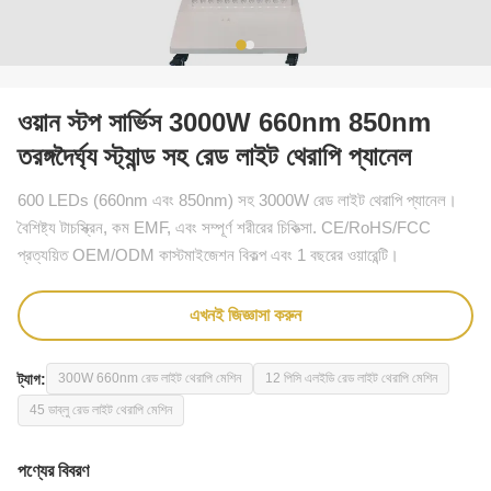
ওয়ান স্টপ সার্ভিস 3000W 660nm 850nm
তরঙ্গদৈর্ঘ্য স্ট্যান্ড সহ রেড লাইট থেরাপি প্যানেল
600 LEDs (660nm এবং 850nm) সহ 3000W রেড লাইট থেরাপি প্যানেল।
বৈশিষ্ট্য টাচস্ক্রিন, কম EMF, এবং সম্পূর্ণ শরীরের চিকিত্সা. CE/RoHS/FCC
প্রত্যয়িত OEM/ODM কাস্টমাইজেশন বিকল্প এবং 1 বছরের ওয়ারেন্টি।
এখনই জিজ্ঞাসা করুন
ট্যাগ:
300W 660nm রেড লাইট থেরাপি মেশিন
12 পিসি এলইডি রেড লাইট থেরাপি মেশিন
45 ডাব্লু রেড লাইট থেরাপি মেশিন
পণ্যের বিবরণ