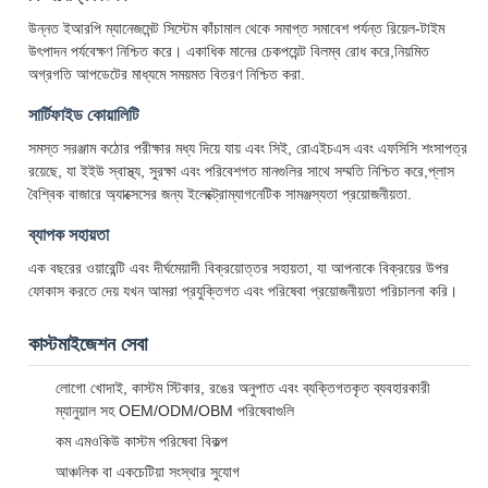
উন্নত ইআরপি ম্যানেজমেন্ট সিস্টেম কাঁচামাল থেকে সমাপ্ত সমাবেশ পর্যন্ত রিয়েল-টাইম
উৎপাদন পর্যবেক্ষণ নিশ্চিত করে। একাধিক মানের চেকপয়েন্ট বিলম্ব রোধ করে,নিয়মিত
অগ্রগতি আপডেটের মাধ্যমে সময়মত বিতরণ নিশ্চিত করা.
সার্টিফাইড কোয়ালিটি
সমস্ত সরঞ্জাম কঠোর পরীক্ষার মধ্য দিয়ে যায় এবং সিই, রোএইচএস এবং এফসিসি শংসাপত্র
রয়েছে, যা ইইউ স্বাস্থ্য, সুরক্ষা এবং পরিবেশগত মানগুলির সাথে সম্মতি নিশ্চিত করে,প্লাস
বৈশ্বিক বাজারে অ্যাক্সেসের জন্য ইলেক্ট্রোম্যাগনেটিক সামঞ্জস্যতা প্রয়োজনীয়তা.
ব্যাপক সহায়তা
এক বছরের ওয়ারেন্টি এবং দীর্ঘমেয়াদী বিক্রয়োত্তর সহায়তা, যা আপনাকে বিক্রয়ের উপর
ফোকাস করতে দেয় যখন আমরা প্রযুক্তিগত এবং পরিষেবা প্রয়োজনীয়তা পরিচালনা করি।
কাস্টমাইজেশন সেবা
লোগো খোদাই, কাস্টম স্টিকার, রঙের অনুপাত এবং ব্যক্তিগতকৃত ব্যবহারকারী
ম্যানুয়াল সহ OEM/ODM/OBM পরিষেবাগুলি
কম এমওকিউ কাস্টম পরিষেবা বিকল্প
আঞ্চলিক বা একচেটিয়া সংস্থার সুযোগ