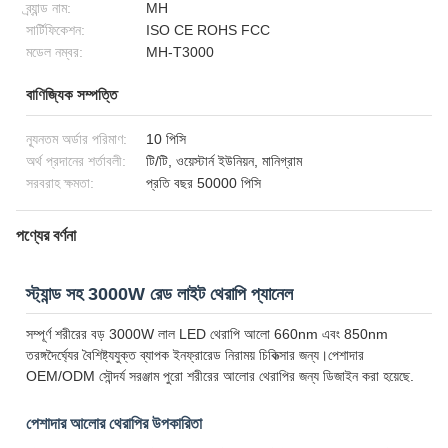
ব্র্যান্ড নাম:
MH
সার্টিফিকেশন:
ISO CE ROHS FCC
মডেল নম্বর:
MH-T3000
বাণিজ্যিক সম্পত্তি
ন্যূনতম অর্ডার পরিমাণ:
10 পিসি
অর্থ প্রদানের শর্তাবলী:
টি/টি, ওয়েস্টার্ন ইউনিয়ন, মানিগ্রাম
সরবরাহ ক্ষমতা:
প্রতি বছর 50000 পিসি
পণ্যের বর্ণনা
স্ট্যান্ড সহ 3000W রেড লাইট থেরাপি প্যানেল
সম্পূর্ণ শরীরের বড় 3000W লাল LED থেরাপি আলো 660nm এবং 850nm
তরঙ্গদৈর্ঘ্যের বৈশিষ্ট্যযুক্ত ব্যাপক ইনফ্রারেড নিরাময় চিকিত্সার জন্য।পেশাদার
OEM/ODM সৌন্দর্য সরঞ্জাম পুরো শরীরের আলোর থেরাপির জন্য ডিজাইন করা হয়েছে.
পেশাদার আলোর থেরাপির উপকারিতা