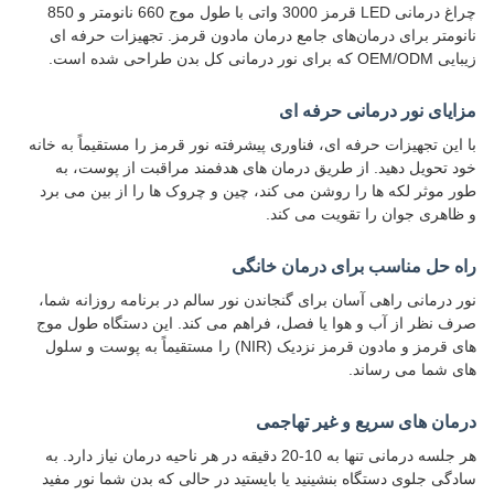
چراغ درمانی LED قرمز 3000 واتی با طول موج 660 نانومتر و 850
نانومتر برای درمان‌های جامع درمان مادون قرمز. تجهیزات حرفه ای
زیبایی OEM/ODM که برای نور درمانی کل بدن طراحی شده است.
مزایای نور درمانی حرفه ای
با این تجهیزات حرفه ای، فناوری پیشرفته نور قرمز را مستقیماً به خانه
خود تحویل دهید. از طریق درمان های هدفمند مراقبت از پوست، به
طور موثر لکه ها را روشن می کند، چین و چروک ها را از بین می برد
و ظاهری جوان را تقویت می کند.
راه حل مناسب برای درمان خانگی
نور درمانی راهی آسان برای گنجاندن نور سالم در برنامه روزانه شما،
صرف نظر از آب و هوا یا فصل، فراهم می کند. این دستگاه طول موج
های قرمز و مادون قرمز نزدیک (NIR) را مستقیماً به پوست و سلول
های شما می رساند.
درمان های سریع و غیر تهاجمی
هر جلسه درمانی تنها به 10-20 دقیقه در هر ناحیه درمان نیاز دارد. به
سادگی جلوی دستگاه بنشینید یا بایستید در حالی که بدن شما نور مفید