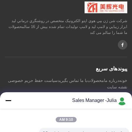
شرکت شن ژن مِي هوي اپتو الکترونيک متخصص در روشنگري درماني ليد
ابزار زيبايي و لامپ ليد و لامپ توليدات تمام شده بيش از 16 سالمحصولات
ما شما را سالم می کند
پیوندهای سریع
خونه
درباره ما
محصولات
با ما تماس بگیرید
سیاست حفظ حریم خصوصی
نقشه سایت
Sales Manager -Julia
با ما تماس بگیرید
9:10 AM
آدرس:: طبقه 8/9 ، دامنه پیشگام پارک صنعتی اطلاعات صنعتی A2
ZhongTai ، جاده شماره 2 Dezheng ، جامعه ShiLongZai ، شهر