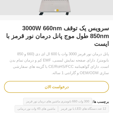
سرویس یک توقف 3000W 660nm
850nm طول موج پانل درمان نور قرمز با
ایست
پانل درمان نور قرمز 3000 وات با 600 ال ای دی (660 و 850
نانومتر). دارای صفحه نمایش لمسی، EMF کم و درمان تمام بدن
است. دارای گواهینامه CE/RoHS/FCC با گزینه های سفارشی
سازی OEM/ODM و گارانتی 1 ساله.
درخواست الان
برچسب ها:
300 وات 660 نانومتری ماشین های درمان نور قرمز
12 عدد دستگاه های LED با نور قرمز
ماشین های 45 وات نور درمانی