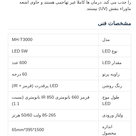
را جذب می کند. درمان ها کاملا غیر تهاجمی هستند و حاوی اشعه
ماوراء بنفش (UV) نیستند.
مشخصات فنی
مدل
MH-T3000
نوع LED
LED 5W
مقدار LED
600 عدد
زاویه پرتو
60 درجه
رنگ روشن
LED پرقدرت (قرمز + IR)
طول موج
قرمز 660 نانومتری IR 850 نانومتری (نسبت
1:1)
LED
ولتاژ ورودی
85-265 ولت 50/60 هرتز
اندازه
1500*395*65mm
محصول