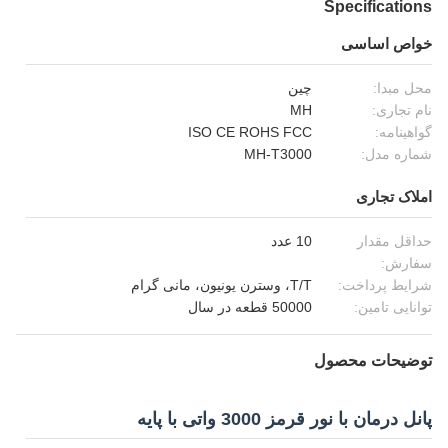
Specifications
خواص اساسی
محل مبدا:
چین
نام تجاری:
MH
گواهینامه:
ISO CE ROHS FCC
شماره مدل:
MH-T3000
املاک تجاری
حداقل مقدار
10 عدد
سفارش:
شرایط پرداخت:
T/T، وسترن یونیون، مانی گرام
توانایی تامین:
50000 قطعه در سال
توضیحات محصول
پانل درمان با نور قرمز 3000 واتی با پایه