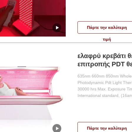
Πάρτε την καλύτερη
τιμή
ελαφρύ κρεβάτι 
επιτροπής PDT θ
635nm 660nm 85
635nm 660nm 850nm Whole B
Photodynamic Pdt Light Ther
30000 hrs Max. Exposure Tim
International standard, (16a
Πάρτε την καλύτερη