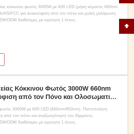
κούφιση από τον πόνο
είας κόκκινου φωτός 3000W με 600 LED (μήκη κύματος 660nm
oHS/FCC για ανακούφιση από τον πόνο και μυϊκή χαλάρωση.
M/ODM διαθέσιμες με εγγύηση 1 έτους.
είας Κόκκινου Φωτός 3000W 660nm
ύφιση από τον Πόνο και Ολοσωματική
υ φωτός 3000W με 600 LED (660nm/850nm). Πιστοποίηση
η από τον πόνο και αναζωογόνηση του δέρματος.
M/ODM διαθέσιμες με εγγύηση 1 έτους.