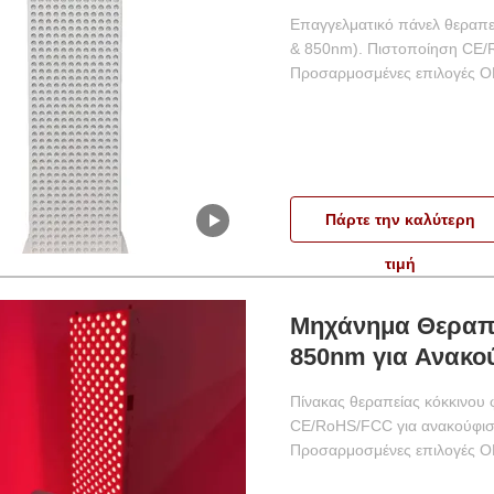
σώματος και ανα
Επαγγελματικό πάνελ θεραπ
& 850nm). Πιστοποίηση CE/R
Προσαρμοσμένες επιλογές OE
Πάρτε την καλύτερη
τιμή
Μηχάνημα Θεραπ
850nm για Ανακο
Θεραπεία
Πίνακας θεραπείας κόκκινο
CE/RoHS/FCC για ανακούφισ
Προσαρμοσμένες επιλογές OE