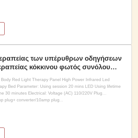
θεραπείας των υπέρυθρων οδηγήσεων
εραπείας κόκκινου φωτός συνόλου
0nm
ody Red Light Therapy Panel High Power Infrared Led
apy Bed Parameter: Using session 20 mins LED Using lifetime
e 30 minutes Electrical: Voltage (AC) 110/220V Plug
mp plug+ converter/10amp plug...