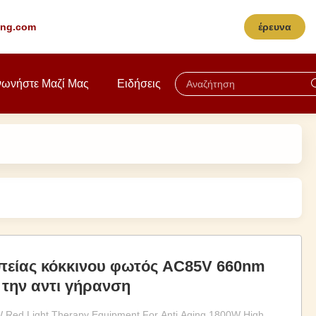
ting.com
έρευνα
νωνήστε Μαζί Μας
Ειδήσεις
πείας κόκκινου φωτός AC85V 660nm
την αντι γήρανση
ed Light Therapy Equipment For Anti Aging 1800W High