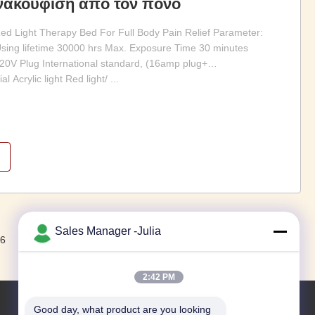
νακούφιση από τον πόνο
 Light Therapy Bed For Full Body Pain Relief Parameter:
sing lifetime 30000 hrs Max. Exposure Time 30 minutes
/220V Plug International standard, (16amp plug+
 Acrylic light Red light/ ...
Sales Manager -Julia
Επόμενο.
6
7
8
2:42 PM
Good day, what product are you looking 