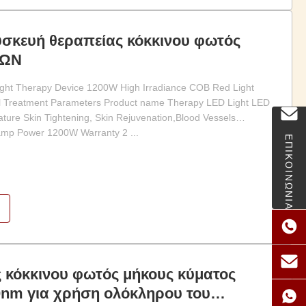
σκευή θεραπείας κόκκινου φωτός
ΚΩΝ
ght Therapy Device 1200W High Irradiance COB Red Light
l Treatment Parameters Product name Therapy LED Light LED
ure Skin Tightening, Skin Rejuvenation,Blood Vessels
amp Power 1200W Warranty 2 ...
ΕΠΙΚΟΙΝΩΝΙΑ
 κόκκινου φωτός μήκους κύματος
nm για χρήση ολόκληρου του