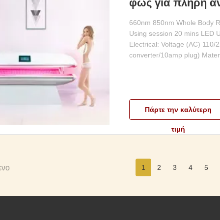
φως για πλήρη α
660nm 850nm Whole Body Red
Using session 20 mins LED U
Electrical: Voltage (AC) 110
converter/10amp plug) Material
Πάρτε την καλύτερη
τιμή
ενο
1
2
3
4
5