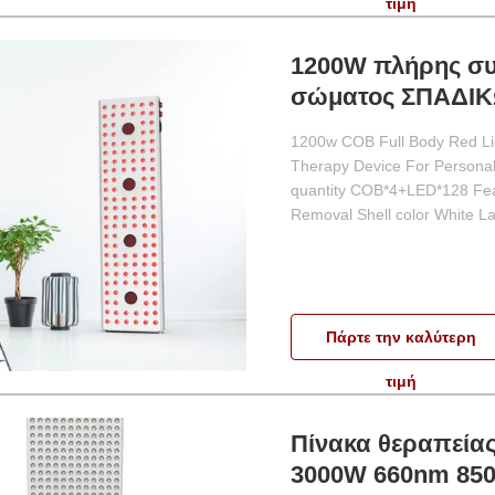
τιμή
1200W πλήρης συ
σώματος ΣΠΑΔΙ
1200w COB Full Body Red Li
Therapy Device For Persona
quantity COB*4+LED*128 Feat
Removal Shell color White L
Πάρτε την καλύτερη
τιμή
Πίνακα θεραπείας
3000W 660nm 850