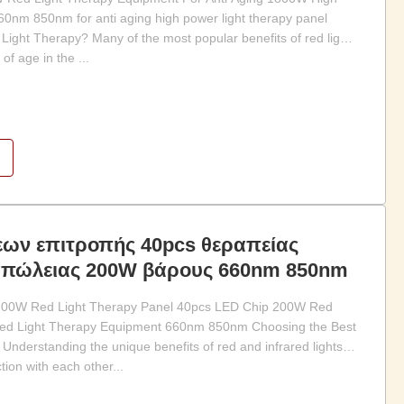
660nm 850nm for anti aging high power light therapy panel
Light Therapy? Many of the most popular benefits of red light
of age in the ...
εων επιτροπής 40pcs θεραπείας
απώλειας 200W βάρους 660nm 850nm
00W Red Light Therapy Panel 40pcs LED Chip 200W Red
Red Light Therapy Equipment 660nm 850nm Choosing the Best
Understanding the unique benefits of red and infrared lights,
ion with each other...