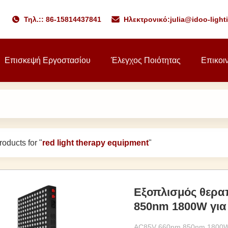
Τηλ.:: 86-15814437841
Ηλεκτρονικό:
julia@idoo-ligh
Επισκεψή Εργοστασίου
Έλεγχος Ποιότητας
Επικοι
oducts for "
red light therapy equipment
"
Εξοπλισμός θερα
850nm 1800W για 
AC85V 660nm 850nm 1800W R