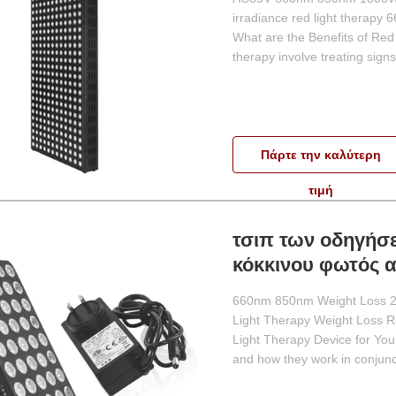
irradiance red light therapy 
What are the Benefits of Red 
therapy involve treating signs 
Πάρτε την καλύτερη
τιμή
τσιπ των οδηγήσ
κόκκινου φωτός 
660nm 850nm Weight Loss 2
Light Therapy Weight Loss 
Light Therapy Device for You 
and how they work in conjunct