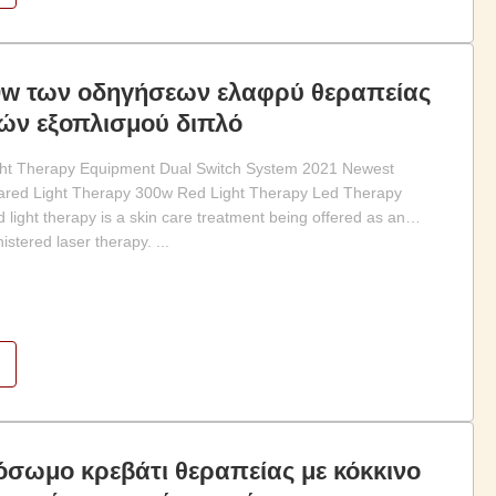
w των οδηγήσεων ελαφρύ θεραπείας
ών εξοπλισμού διπλό
t Therapy Equipment Dual Switch System 2021 Newest
ared Light Therapy 300w Red Light Therapy Led Therapy
light therapy is a skin care treatment being offered as an
istered laser therapy. ...
σωμο κρεβάτι θεραπείας με κόκκινο