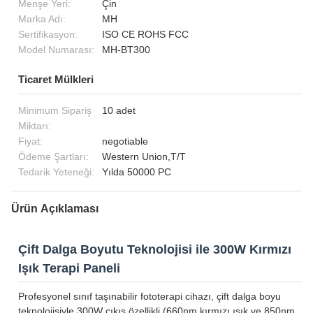
Menşe Yeri:
Çin
Marka Adı:
MH
Sertifikasyon:
ISO CE ROHS FCC
Model Numarası:
MH-BT300
Ticaret Mülkleri
Minimum Sipariş
10 adet
Miktarı:
Fiyat:
negotiable
Ödeme Şartları:
Western Union,T/T
Tedarik Yeteneği:
Yılda 50000 PC
Ürün Açıklaması
Çift Dalga Boyutu Teknolojisi ile 300W Kırmızı
Işık Terapi Paneli
Profesyonel sınıf taşınabilir fototerapi cihazı, çift dalga boyu
teknolojisiyle 300W çıkış özellikli (660nm kırmızı ışık ve 850nm