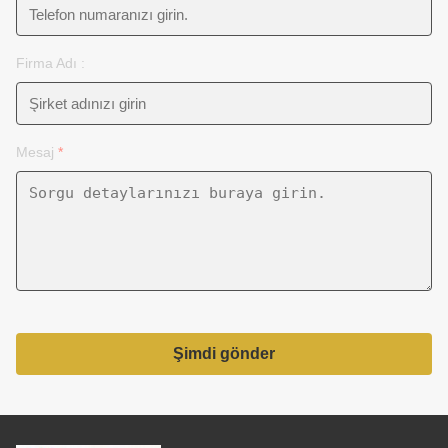
Firma Adı :
Mesaj
*
Şimdi gönder