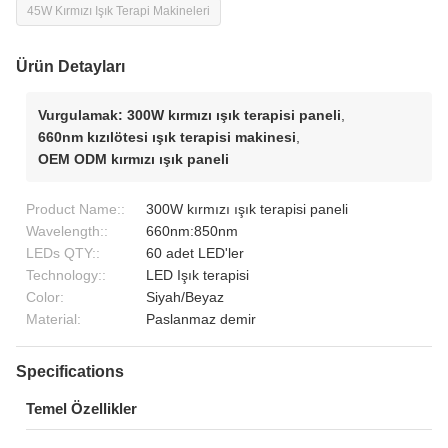
45W Kırmızı Işık Terapi Makineleri
Ürün Detayları
Vurgulamak:
300W kırmızı ışık terapisi paneli
,
660nm kızılötesi ışık terapisi makinesi
,
OEM ODM kırmızı ışık paneli
Product Name::
300W kırmızı ışık terapisi paneli
Wavelength::
660nm:850nm
LEDs QTY::
60 adet LED'ler
Technology::
LED Işık terapisi
Color:
Siyah/Beyaz
Material:
Paslanmaz demir
Specifications
Temel Özellikler