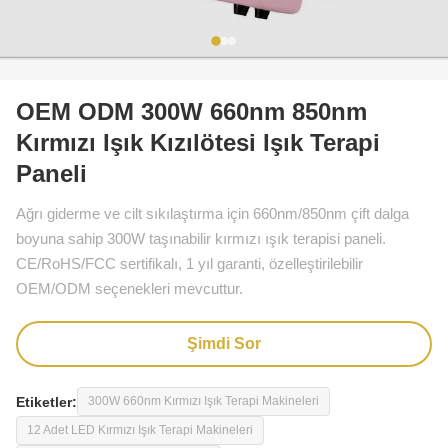
OEM ODM 300W 660nm 850nm
Kırmızı Işık Kızılötesi Işık Terapi
Paneli
Ağrı giderme ve cilt sıkılaştırma için 660nm/850nm çift dalga
boyuna sahip 300W taşınabilir kırmızı ışık terapisi paneli.
CE/RoHS/FCC sertifikalı, 1 yıl garanti, özelleştirilebilir
OEM/ODM seçenekleri mevcuttur.
Şimdi Sor
Etiketler:
300W 660nm Kırmızı Işık Terapi Makineleri
12 Adet LED Kırmızı Işık Terapi Makineleri