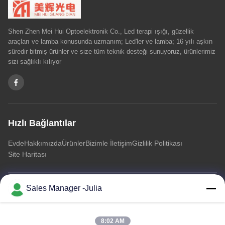
Shen Zhen Mei Hui Optoelektronik Co., Led terapi ışığı, güzellik
araçları ve lamba konusunda uzmanım; Led'ler ve lamba; 16 yılı aşkın
süredir bitmiş ürünler ve size tüm teknik desteği sunuyoruz, ürünlerimiz
sizi sağlıklı kılıyor
Hızlı Bağlantılar
Evde
Hakkımızda
Ürünler
Bizimle İletişim
Gizlilik Politikası
Site Haritası
Sales Manager -Julia
Bizimle İletişim
Adres:: Kat 8/9, A2 ZhongTai Bilgi Endüstri Parkı Öncü Etki
8:02 AM
Alanı, No2 Dezheng Yolu, ShiLongZai Topluluğu, ShiYan