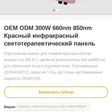
OEM ODM 300W 660nm 850nm
Красный инфракрасный
светотерапевтический панель
Портативная панель для терапии красным светом
мощностью 300 Вт с двойной длиной волны 660 нм/850 нм
для облегчения боли и подтяжки кожи. Сертификация
CE/RoHS/FCC, гарантия 1 год, доступны настраиваемые
варианты OEM/ODM.
Запросить сейчас
Бирки:
машины терапией красного света 300W 660nm