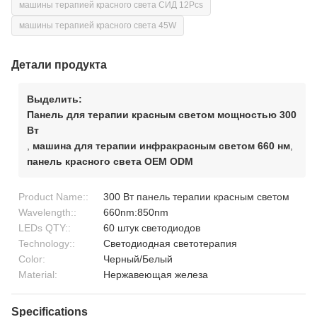
машины терапией красного света СИД 12Pcs
машины терапией красного света 45W
Детали продукта
Выделить:
Панель для терапии красным светом мощностью 300
Вт
,
машина для терапии инфракрасным светом 660 нм
,
панель красного света OEM ODM
Product Name::
300 Вт панель терапии красным светом
Wavelength::
660nm:850nm
LEDs QTY::
60 штук светодиодов
Technology::
Светодиодная светотерапия
Color:
Черный/Белый
Material:
Нержавеющая железа
Specifications