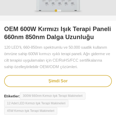
OEM 600W Kırmızı Işık Terapi Paneli
660nm 850nm Dalga Uzunluğu
120 LED'li, 660-850nm spektrumlu ve 50.000 saatlik kullanım
ömrüne sahip 600W kırmızı ışıklı terapi paneli. Ağrı giderme ve
cilt terapisi uygulamaları için CE/RoHS/FCC sertifikalarına
sahip özelleştirilebilir OEM/ODM çözümleri.
Şimdi Sor
Etiketler:
300W 660nm Kırmızı Işık Terapi Makineleri
12 Adet LED Kırmızı Işık Terapi Makineleri
45W Kırmızı Işık Terapi Makineleri