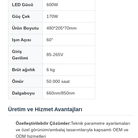
LED Gücü
600W
Güç Çek
170W
Ürün Boyutu
480*205*70mm
Işın Açısı
60°
Giriş
85-265V
Gerilimi
Brüt ağırlık
6 kg
Ömür
50.000 saat
Dalgaboyu
660nm/850nm
Üretim ve Hizmet Avantajları
Özelleştirilebilir Çözümler:
Teknik parametre ayarlamaları
ve özel görünüm/ambalaj tasarımlarıyla kapsamlı OEM ve
ODM hizmetleri