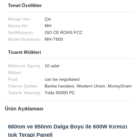
Temel Özellikler
Menşe Yeri:
Çin
Marka Adı:
MH
Sertifikasyon:
ISO CE ROHS FCC
Model Numarası:
MH-T600
Ticaret Mülkleri
Minimum Sipariş
10 adet
Miktarı:
Fiyat:
can be negotiated
Ödeme Şartları:
Banka havalesi, Western Union, MoneyGram
Tedarik Yeteneği:
Yılda 50000 PC
Ürün Açıklaması
660nm ve 850nm Dalga Boyu ile 600W Kırmızı
Işık Terapi Paneli