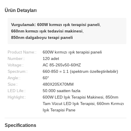
Ürün Detayları
Vurgulamak:
600W kırmızı ışık terapisi paneli
,
660nm kırmızı ışık tedavisi makinesi
,
850nm dalgaboyu terapi paneli
Product Name::
600W kırmızı ışık terapisi paneli
Number::
120 adet
Voltage::
AC 85-265v50-60HZ
Spectrum::
660-850 = 1:1 (spektrum özelleştirilebilir)
Angle::
60°
Size::
480X205X70MM
LED Life::
50.000 saatten fazla
Highlight::
600W LED Işık Terapisi Makinesi, 850nm
Tam Vücut LED Işık Terapisi, 660nm Kırmızı
Işık Terapisi Pane
Specifications