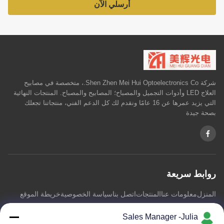
أرسلي الآن
شركة Shen Zhen Mei Hui Optoelectronics Co.، متخصصة في مصابيح
العلاج LED وأدوات التجميل والمصباح؛ المصابيح والمصباح. المنتجات النهائية
التي يزيد عمرها عن 16 عامًا ونقدم لك كل الدعم الفني، منتجاتنا تجعلك
بصحة جيدة
روابط سريعة
المنزل
معلومات عنا
المنتجات
اتصل بنا
سياسة الخصوصية
خريطة الموقع
Sales Manager -Julia