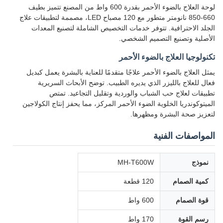
لوحة العلاج بالضوء الأحمر بقدرة 600 واط من المصنع تتميز بطيف
660-850 نانومتر متطور مع 120 مصباح LED، مصممة لتطبيقات علاج
الجلد الاحترافية. تتوفر خدمات التخصيص الشاملة لتصنيع المعدات
الأصلية وتصنيع التصميم الشخصي.
تكنولوجيا العلاج بالضوء الأحمر
يمثل العلاج بالضوء الأحمر علاجًا متقدمًا للعناية بالبشرة يعمل كبديل
فعال للعلاج بالليزر الذي يديره الطبيب. توضح الأبحاث السريرية
تطبيقات لعلاج حب الشباب والوردية وتقليل التجاعيد. تمتص
الميتوكوندريا الخلوية الضوء الأحمر المركز، مما يحفز إنتاج الكولاجين
لتعزيز صحة البشرة ومظهرها.
المواصفات الفنية
نموذج
MH-T600W
كمية الصمام
120 قطعة
قوة الصمام
600 واط
رسم القوة
170 واط