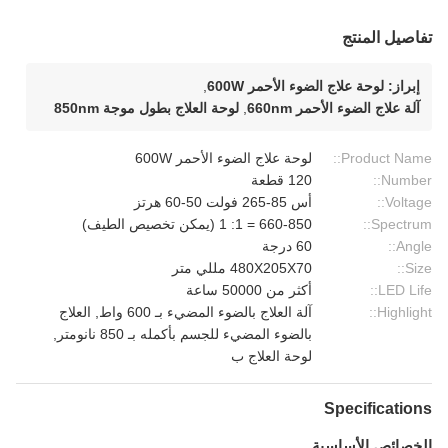
تفاصيل المنتج
إبراز:
لوحة علاج الضوء الأحمر 600W
,
آلة علاج الضوء الأحمر 660nm
,
لوحة العلاج بطول موجة 850nm
Product Name::
لوحة علاج الضوء الأحمر 600W
Number::
120 قطعة
Voltage::
أس 85-265 فولت 50-60 هرتز
Spectrum::
660-850 = 1: 1 (يمكن تخصيص الطيف)
Angle::
60 درجة
Size::
480X205X70 مللي متر
LED Life::
أكثر من 50000 ساعة
Highlight::
آلة العلاج بالضوء المضيء بـ 600 واط, العلاج
بالضوء المضيء للجسم بأكمله بـ 850 نانومتر,
لوحة العلاج ب
Specifications
الخصائص الأساسية