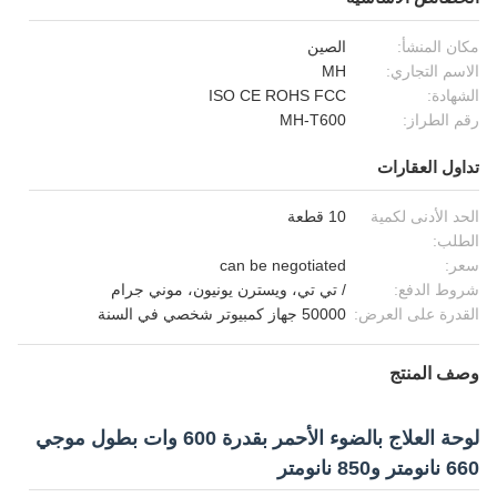
مكان المنشأ:
الصين
الاسم التجاري:
MH
الشهادة:
ISO CE ROHS FCC
رقم الطراز:
MH-T600
تداول العقارات
الحد الأدنى لكمية
10 قطعة
الطلب:
سعر:
can be negotiated
شروط الدفع:
/ تي تي، ويسترن يونيون، موني جرام
القدرة على العرض:
50000 جهاز كمبيوتر شخصي في السنة
وصف المنتج
لوحة العلاج بالضوء الأحمر بقدرة 600 وات بطول موجي
660 نانومتر و850 نانومتر