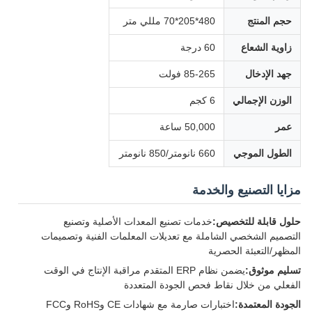
حجم المنتج
480*205*70 مللي متر
زاوية الشعاع
60 درجة
جهد الإدخال
85-265 فولت
الوزن الإجمالي
6 كجم
عمر
50,000 ساعة
الطول الموجي
660 نانومتر/850 نانومتر
مزايا التصنيع والخدمة
حلول قابلة للتخصيص:
خدمات تصنيع المعدات الأصلية وتصنيع
التصميم الشخصي الشاملة مع تعديلات المعلمات الفنية وتصميمات
المظهر/التعبئة الحصرية
تسليم موثوق:
يضمن نظام ERP المتقدم مراقبة الإنتاج في الوقت
الفعلي من خلال نقاط فحص الجودة المتعددة
الجودة المعتمدة:
اختبارات صارمة مع شهادات CE وRoHS وFCC