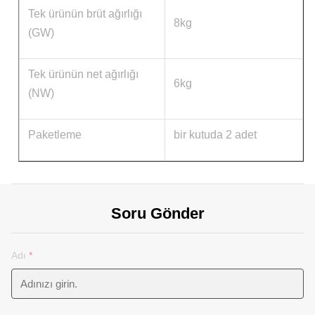
Tek ürünün brüt ağırlığı
8kg
(GW)
Tek ürünün net ağırlığı
6kg
(NW)
Paketleme
bir kutuda 2 adet
Soru Gönder
Adı
*