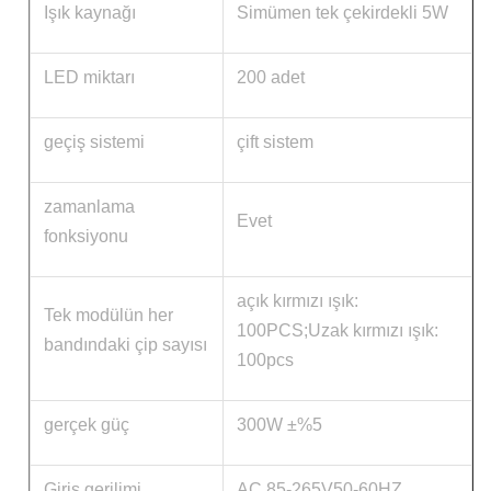
Işık kaynağı
Simümen tek çekirdekli 5W
LED miktarı
200 adet
geçiş sistemi
çift ​​sistem
zamanlama
Evet
fonksiyonu
açık kırmızı ışık:
Tek modülün her
100PCS;Uzak kırmızı ışık:
bandındaki çip sayısı
100pcs
gerçek güç
300W ±%5
Giriş gerilimi
AC 85-265V50-60HZ