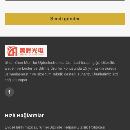
Şimdi gönder
Shen Zhen Mei Hui Optoelectronics Co., Led terapi ışığı, Güzellik
aletleri ve Ledler ve Bitmiş Ürünler konusunda 15 yılı aşkın süredir
uzmanlaşmıştır ve size tüm teknik desteği sunarız, Ürünlerimiz sizi
sağlıklı yapar
Hızlı Bağlantılar
Evde
Hakkımızda
Ürünler
Bizimle İletişim
Gizlilik Politikası