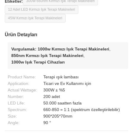
Etiketler:
300W 660nm Kırmızı Işık Terapi Makineleri
12 Adet LED Kırmızı Işık Terapi Makineleri
45W Kırmızı Işık Terapi Makineleri
Ürün Detayları
Vurgulamak:
1000w Kırmızı Işık Terapi Makineleri
,
850nm Kırmızı Işık Terapi Makineleri
,
1000w Işık Terapi Cihazları
Product Name:
Terapi ışık lambası
Application:
Ticari ve Ev Kullanımı için
Actual Wattage:
300W ± %5
Number:
200 adet
LED Life:
50.000 saatten fazla
Spectrum:
660-850 = 1:1 (spektrum özelleştirilebilir)
Size:
900*205*70mm
Angle:
90 °