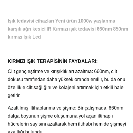
Işık tedavisi cihazları Yeni ürün 1000w yaşlanma
karşıtı ağrı kesici IR Kırmızı ışık tedavisi 660nm 850nm
kırmızı Işık Led
KIRMIZI IŞIK TERAPİSİNİN FAYDALARI:
Cilt gençleştirme ve kırışıklıkları azaltma: 660nm, cilt
dokusu tarafından daha yüksek oranda emilir, bu da onu
özellikle cilt sağlığını ve kolajeni artırmak için etkili hale
getirir.
Azaltılmış iltihaplanma ve şişme: Bir çalışmada, 660nm
dalga boyunun şişme oluşumuna yol açan iltihaplı
hücrelerin sayısını azaltarak hem iltihabı hem de şişmeyi
azalttığı bulundu.