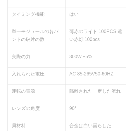
タイミング機能
はい
単一モジュールの各バ
薄赤のライト:100PCS;遠
ンドの破片の数
い赤灯:100pcs
実際の力
300W ±5%
入れられた電圧
AC 85-265V50-60HZ
運転の電源
隔離された一定した流れ
レンズの角度
90°
貝材料
合金は白い曇らした