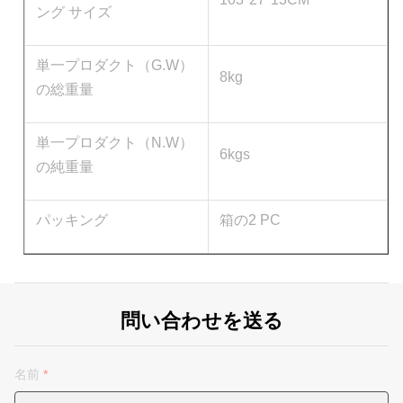
ング サイズ
単一プロダクト（G.W）
8kg
の総重量
単一プロダクト（N.W）
6kgs
の純重量
パッキング
箱の2 PC
問い合わせを送る
名前
*