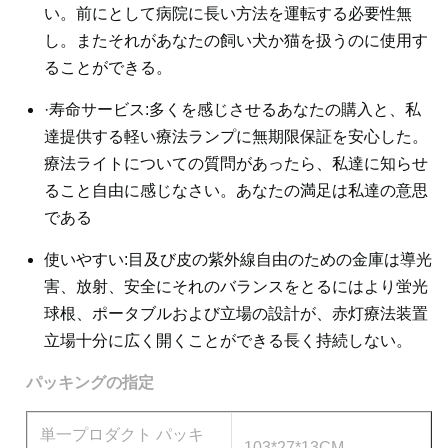
い。前にとして病院に長い方法を運転する必要性無
し。またそれがあなたの飼い犬か猫を扱うのに使用す
ることができる。
·寿命サービス:多くを感じさせるあなたの購入と、私
達提供する軽い療法ランプに無期限保証を安心した。
療法ライトについての質問があったら、私達に知らせ
ること自由に感じなさい。あなたの満足は私達の意思
である
使いやすい:目及び皮の紫外線自由のための金庫は導光
害、放射、安全にそれのバランスをとるにはより蛍光
球根、ポータブルおよび立場の設計が、赤灯療法装置
立場十分に広く開くことができる長く持続しない。
パッキングの指定
単一プロダクト パッキ
103*27*13CM