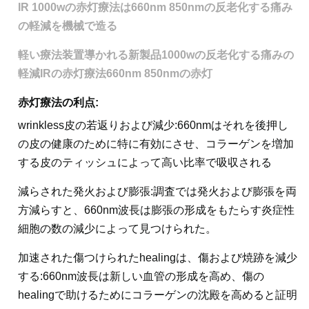
IR 1000wの赤灯療法は660nm 850nmの反老化する痛み
の軽減を機械で造る
軽い療法装置導かれる新製品1000wの反老化する痛みの
軽減IRの赤灯療法660nm 850nmの赤灯
赤灯療法の利点:
wrinkless皮の若返りおよび減少:660nmはそれを後押し
の皮の健康のために特に有効にさせ、コラーゲンを増加
する皮のティッシュによって高い比率で吸収される
減らされた発火および膨張:調査では発火および膨張を両
方減らすと、660nm波長は膨張の形成をもたらす炎症性
細胞の数の減少によって見つけられた。
加速された傷つけられたhealingは、傷および焼跡を減少
する:660nm波長は新しい血管の形成を高め、傷の
healingで助けるためにコラーゲンの沈殿を高めると証明