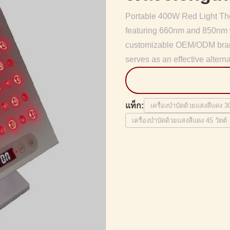
Portable 400W Red Light The
featuring 660nm and 850nm w
customizable OEM/ODM brandi
serves as an effective alterna
แท็ก:
เครื่องบำบัดด้วยแสงสีแดง
เครื่องบำบัดด้วยแสงสีแดง 45 วัตต์