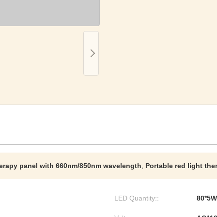
herapy panel with 660nm/850nm wavelength
,
Portable red light th
LED Quantity::
80*5W