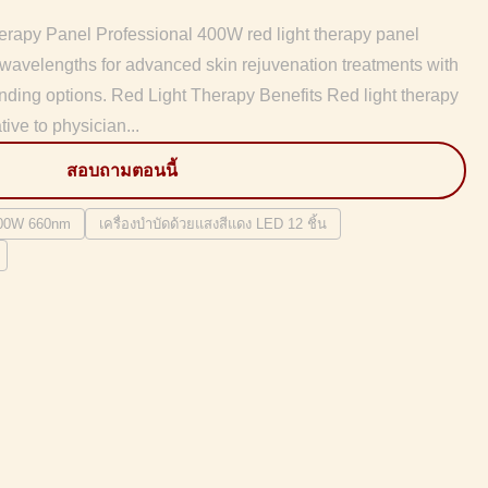
rapy Panel Professional 400W red light therapy panel
avelengths for advanced skin rejuvenation treatments with
ng options. Red Light Therapy Benefits Red light therapy
tive to physician...
สอบถามตอนนี้
 300W 660nm
เครื่องบำบัดด้วยแสงสีแดง LED 12 ชิ้น