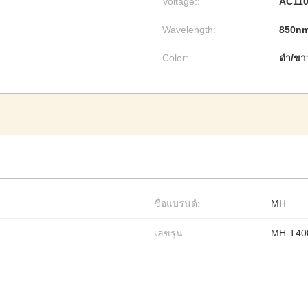
Voltage::
AC110
Wavelength:
850n
Color:
ดำ/ขา
ชื่อแบรนด์:
MH
เลขรุ่น:
MH-T40