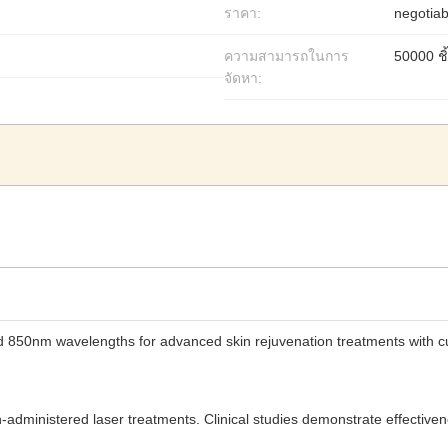
ราคา:
negotiab
ความสามารถในการ
50000 ชิ้
จัดหา:
nd 850nm wavelengths for advanced skin rejuvenation treatments with
n-administered laser treatments. Clinical studies demonstrate effectiven