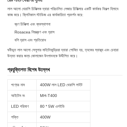
রেড লাইট থেরাপির সুবিধা
লাল আলো থেরাপি চিকিত্সক দ্বারা পরিচালিত লেজার চিকিত্সার একটি কার্যকর বিকল্প হিসাবে
কাজ করে। ক্লিনিকাল স্টাডিজ এর কার্যকারিতা প্রদর্শন করে:
ব্রণ চিকিত্সা এবং ব্যবস্থাপনা
Rosacea নিয়ন্ত্রণ এবং হ্রাস
বলি হ্রাস এবং প্রতিরোধ
ঘনীভূত লাল আলো সেলুলার মাইটোকন্ড্রিয়া দ্বারা শোষিত হয়, ত্বকের স্বাস্থ্য এবং চেহারা
উন্নত করার জন্য কোলাজেন উৎপাদনকে উদ্দীপিত করে।
প্রযুক্তিগত বিশেষ উল্লেখ
পণ্যের নাম
400W লাল LED থেরাপি লাইট
আইটেম নং
MH-T400
LED পরিমাণ
80 * 5W এলইডি
শক্তি
400W