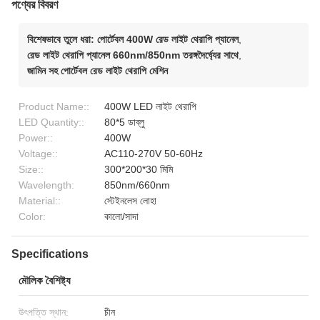
পণ্যের বিবরণ
বিশেষভাবে তুলে ধরা:
পোর্টেবল 400W রেড লাইট থেরাপি প্যানেল
,
রেড লাইট থেরাপি প্যানেল 660nm/850nm তরঙ্গদৈর্ঘ্যের সাথে
,
জামিন সহ পোর্টেবল রেড লাইট থেরাপি মেশিন
Product Name::
400W LED লাইট থেরাপি
LED Quantity::
80*5 ডাব্লু
Power::
400W
Voltage::
AC110-270V 50-60Hz
Size::
300*200*30 মিমি
Wavelength:
850nm/660nm
Material::
স্টেইনলেস লোহা
Color:
কালো/সাদা
Specifications
মৌলিক বৈশিষ্ট্য
উৎপত্তি স্থান:
চীন