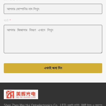
বার্তা
*
এখনই জমা দিন
Shen Zhen Mei Hui Optoelectronics Co., LED থেরাপি লাইট, বিউটি টুলস ও ল্যাম্পে