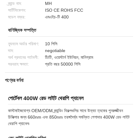
ব্র্যান্ড নাম:
MH
সার্টিফিকেশন:
ISO CE ROHS FCC
মডেল নম্বর:
এমএইচ-টি 400
বাণিজ্যিক সম্পত্তি
ন্যূনতম অর্ডার পরিমাণ:
10 পিসি
দাম:
negotiable
অর্থ প্রদানের শর্তাবলী:
টি/টি, ওয়েস্টার্ন ইউনিয়ন, মানিগ্রাম
সরবরাহ ক্ষমতা:
প্রতি বছর 50000 পিসি
পণ্যের বর্ণনা
পোর্টেবল 400W রেড লাইট থেরাপি প্যানেল
কাস্টমাইজযোগ্য OEM/ODM ব্র্যান্ডিং বিকল্পগুলির সাথে উন্নত ত্বকের পুনরুজ্জীবন
চিকিত্সার জন্য 660nm এবং 850nm তরঙ্গদৈর্ঘ্য সমন্বিত পেশাদার 400W রেড লাইট
থেরাপি প্যানেল৷