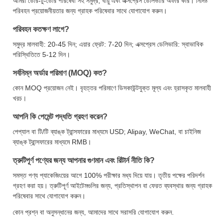
আমরা ডোর-টু-ডোর পরিষেবা সহ সমুদ্র, বায়ু এবং এক্সপ্রেস ডেলিভারি অফার করি। নির্দিষ্ট
পরিবহন প্রয়োজনীয়তার জন্য গ্রাহক পরিষেবার সাথে যোগাযোগ করুন।
পরিবহন কতক্ষণ লাগে?
সমুদ্র মালবাহী: 20-45 দিন; এয়ার ফ্রেট: 7-20 দিন; এক্সপ্রেস ডেলিভারি: স্বাভাবিক
পরিস্থিতিতে 5-12 দিন।
সর্বনিম্ন অর্ডার পরিমাণ (MOQ) কত?
কোন MOQ প্রয়োজন নেই। বৃহত্তর পরিমাণে ডিসকাউন্টযুক্ত মূল্য এবং হ্রাসকৃত মালবাহী
খরচ।
আপনি কি পেমেন্ট পদ্ধতি গ্রহণ করেন?
পেপ্যাল ​​বা টি/টি ব্যাঙ্ক ট্রান্সফারের মাধ্যমে USD; Alipay, WeChat, বা চাইনিজ
ব্যাঙ্ক ট্রান্সফারের মাধ্যমে RMB।
ত্রুটিপূর্ণ পণ্যের জন্য আপনার গুণমান এবং রিটার্ন নীতি কি?
সমস্ত পণ্য প্যাকেজিংয়ের আগে 100% পরীক্ষার মধ্য দিয়ে যায়। তৃতীয় পক্ষের পরিদর্শন
গ্রহণ করা হয়। ত্রুটিপূর্ণ আইটেমগুলির জন্য, প্রতিস্থাপন বা ফেরত ব্যবস্থার জন্য গ্রাহক
পরিষেবার সাথে যোগাযোগ করুন।
কোন প্রশ্ন বা অনুসন্ধানের জন্য, আমাদের সাথে সরাসরি যোগাযোগ করুন.