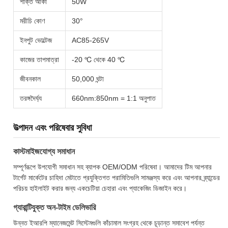
শক্তি আঁকা
50W
মরীচি কোণ
30°
ইনপুট ভোল্টেজ
AC85-265V
কাজের তাপমাত্রা
-20 ℃ থেকে 40 ℃
জীবনকাল
50,000 ঘন্টা
তরঙ্গদৈর্ঘ্য
660nm:850nm = 1:1 অনুপাত
উত্পাদন এবং পরিষেবার সুবিধা
কাস্টমাইজযোগ্য সমাধান
সম্পূর্ণরূপে উপযোগী সমাধান সহ ব্যাপক OEM/ODM পরিষেবা। আমাদের টিম আপনার
টার্গেট মার্কেটের চাহিদা মেটাতে প্রযুক্তিগত পরামিতিগুলি সামঞ্জস্য করে এবং আপনার ব্র্যান্ডের
পরিচয় হাইলাইট করার জন্য একচেটিয়া চেহারা এবং প্যাকেজিং ডিজাইন করে।
গ্যারান্টিযুক্ত অন-টাইম ডেলিভারি
উন্নত ইআরপি ম্যানেজমেন্ট সিস্টেমগুলি কাঁচামাল সংগ্রহ থেকে চূড়ান্ত সমাবেশ পর্যন্ত