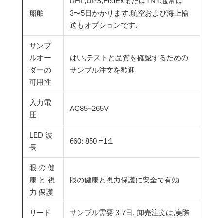
DHL,UPS,FedExまたはTNT.通常は
船舶
3〜5日かかります.航空および海上輸
送もオプションです.
サンプ
ルオー
はい,テストと品質を確認するための
ダーの
サンプル注文を歓迎
可用性
入力電
AC85~265V
圧
LED 波
660: 850 =1:1
長
眼 の 健
康 と 視
眼の健康と視力保護に安全で有効
力 保護
リード
サンプル需要 3-7日, 卸売注文は,実際