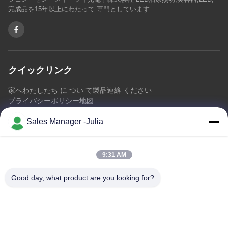
完成品を15年以上にわたって 専門としています
クイックリンク
家へ
わたしたち に つい て
製品
連絡 ください
プライバシーポリシー
地図
Sales Manager -Julia
連絡 ください
9:31 AM
アドレス:: 床8/9の範囲、No2 Dezhengの道、ShiLongZaiのコ
ミュニティ、十堰市の町、BaoAn地区、シンセン中国を開拓す
Good day, what product are you looking for?
るA2 ZhongTai情報工業団地
メール:
julia@idoo-lighting.com
電話番号:: 0086-15814437841