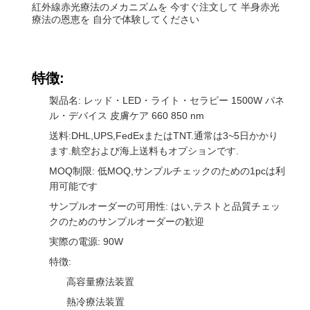
紅外線赤光療法のメカニズムを 今すぐ注文して 半身赤光
療法の恩恵を 自分で体験してください
特徴:
製品名: レッド・LED・ライト・セラピー 1500W パネ
ル・デバイス 皮膚ケア 660 850 nm
送料:DHL,UPS,FedExまたはTNT.通常は3~5日かかり
ます.航空および海上送料もオプションです.
MOQ制限: 低MOQ,サンプルチェックのための1pcは利
用可能です
サンプルオーダーの可用性: はい,テストと品質チェッ
クのためのサンプルオーダーの歓迎
実際の電源: 90W
特徴:
高容量療法装置
熱冷療法装置