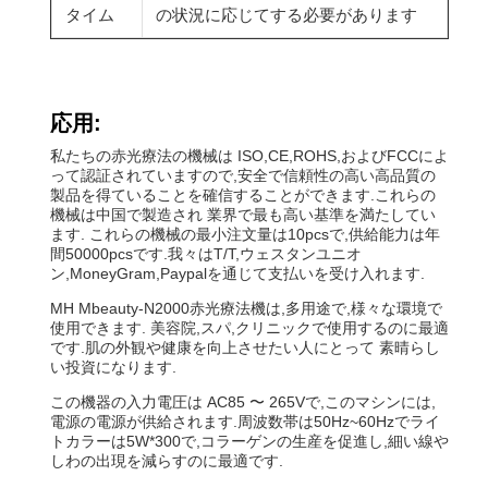
タイム
の状況に応じてする必要があります
応用:
私たちの赤光療法の機械は ISO,CE,ROHS,およびFCCによ
って認証されていますので,安全で信頼性の高い高品質の
製品を得ていることを確信することができます.これらの
機械は中国で製造され 業界で最も高い基準を満たしてい
ます. これらの機械の最小注文量は10pcsで,供給能力は年
間50000pcsです.我々はT/T,ウェスタンユニオ
ン,MoneyGram,Paypalを通じて支払いを受け入れます.
MH Mbeauty-N2000赤光療法機は,多用途で,様々な環境で
使用できます. 美容院,スパ,クリニックで使用するのに最適
です.肌の外観や健康を向上させたい人にとって 素晴らし
い投資になります.
この機器の入力電圧は AC85 〜 265Vで,このマシンには,
電源の電源が供給されます.周波数帯は50Hz~60Hzでライ
トカラーは5W*300で,コラーゲンの生産を促進し,細い線や
しわの出現を減らすのに最適です.