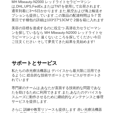
MH Mbeauty-N2000 レッドライトセラピーマシン
は,DHL,UPS,FedEx,またはTNTを使用して出荷されます.
通常到着に3〜5日かかります.また,航空および海上輸送オ
プションも提供しています.この製品の配達時間は 5-7 営
業日です梱包の詳細は103*27*13CMで 2個を箱に入れます
美容の目標を達成するのに役立つ 高潜在力セラピーマシ
ンを探しているなら MH Mbeauty-N2000 レッドライトセ
ラピーマシンより 遠くないところを探してください今日
ご注文ください そして夢見てきた結果を見始めます!
サポートとサービス
私たちの赤光療法機器は デバイスから最大限に活用でき
るように 総合的な技術サポートとサービスがサポートさ
れています
専門家のチームは,あなたが直面する技術的な問題であな
たを助けるために利用できます.また,あなたのデバイスを
スムーズに動作させるために継続的なメンテナンスと修理
サービスを提供します.
さらに 訓練や教育リソースも提供します 赤い光療法機器