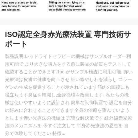
ISO認定全身赤光療法装置 専門技術サ
ポート
製品説明:レッドライトセラピーの機械はサンプルオーダー利
用可能で,より大きな購入をする前に製品の品質をテストして
確認することができます.1pc がサンプル検査に利用可能. 赤い
光療法は皮膚の健康を向上させ 細い線やしわを減らし コラー
ゲンの生成を促進することが示されています筋肉の回復にも
役立ちます炎症を軽減し,全身循環を改善します. 私たちの機
械は使いやすいように設計され 簡単な制御装置で 設定を自分
の好みに合わせることができます全身の治療を望んでいよう
とします赤い光療法の機械は 完璧な解決策です 紅外線赤光療
法のメカニズムを 今すぐ注文して 半身赤光療法の恩恵を 自
分で体験してください 特徴...