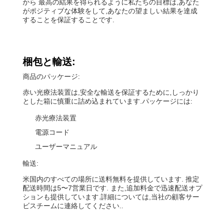
から 最高の結果を得られるように私たちの目標は,あなた
がポジティブな体験をして,あなたの望ましい結果を達成
することを保証することです.
梱包と輸送:
商品のパッケージ:
赤い光療法装置は,安全な輸送を保証するために,しっかり
とした箱に慎重に詰め込まれています.パッケージには:
赤光療法装置
電源コード
ユーザーマニュアル
輸送:
米国内のすべての場所に送料無料を提供しています. 推定
配送時間は5〜7営業日です. また,追加料金で迅速配送オプ
ションも提供しています.詳細については,当社の顧客サー
ビスチームに連絡してください..