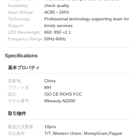
Availability:
check quality
Input Voltage:
AC85～265V
Technology
Professional technology supporting team for
Support:
timely services
LED Wavelength:
660: 850 =1:1
Frequency Range:
50Hz-60Hz
Specifications
基本プロパティ
原産地:
China
ブランド名:
MH
認定:
ISO CE ROHS FCC
モデル番号:
Mbeauty-N2000
取引物件
最低注文数量:
10pcs
支払条件:
T/T, Western Union, MoneyGram,Paypal