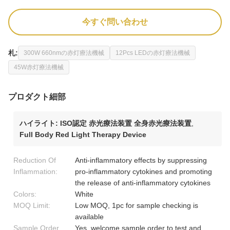
今すぐ問い合わせ
札:
300W 660nmの赤灯療法機械
12Pcs LEDの赤灯療法機械
45W赤灯療法機械
プロダクト細部
ハイライト:
ISO認定 赤光療法装置 全身赤光療法装置
,
Full Body Red Light Therapy Device
Reduction Of
Anti-inflammatory effects by suppressing
Inflammation:
pro-inflammatory cytokines and promoting
the release of anti-inflammatory cytokines
Colors:
White
MOQ Limit:
Low MOQ, 1pc for sample checking is
available
Sample Order
Yes, welcome sample order to test and