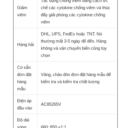
Tác dụng chống viêm bằng cách ức
Giảm
chế các cytokine chống viêm và thúc
viêm
đẩy giải phóng các cytokine chống
viêm
DHL, UPS, FedEx hoặc TNT. Nó
thường mất 3-5 ngày để đến. Hàng
Hàng hải
không và vận chuyển biển cũng tùy
chọn
Có sẵn
đơn đặt
Vâng, chào đón đơn đặt hàng mẫu để
hàng
kiểm tra và kiểm tra chất lượng
mẫu
Điện áp
AC85265V
đầu vào
Độ dài
sóng
660: 850 =1:1