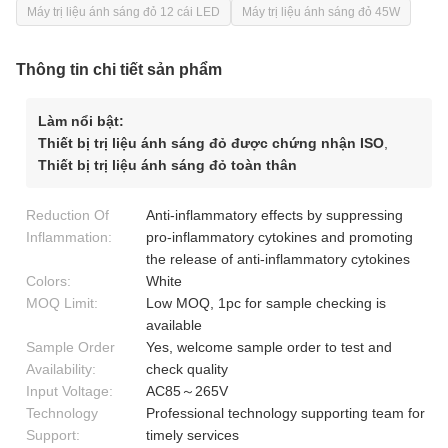
Máy trị liệu ánh sáng đỏ 12 cái LED
Máy trị liệu ánh sáng đỏ 45W
Thông tin chi tiết sản phẩm
Làm nổi bật:
Thiết bị trị liệu ánh sáng đỏ được chứng nhận ISO
,
Thiết bị trị liệu ánh sáng đỏ toàn thân
Reduction Of
Anti-inflammatory effects by suppressing
Inflammation:
pro-inflammatory cytokines and promoting
the release of anti-inflammatory cytokines
Colors:
White
MOQ Limit:
Low MOQ, 1pc for sample checking is
available
Sample Order
Yes, welcome sample order to test and
Availability:
check quality
Input Voltage:
AC85～265V
Technology
Professional technology supporting team for
Support:
timely services