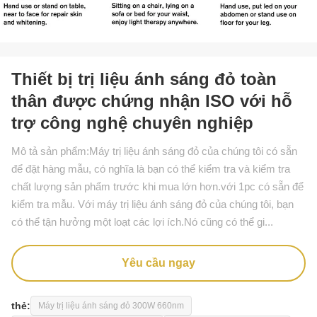
Thiết bị trị liệu ánh sáng đỏ toàn
thân được chứng nhận ISO với hỗ
trợ công nghệ chuyên nghiệp
Mô tả sản phẩm:Máy trị liệu ánh sáng đỏ của chúng tôi có sẵn
để đặt hàng mẫu, có nghĩa là bạn có thể kiểm tra và kiểm tra
chất lượng sản phẩm trước khi mua lớn hơn.với 1pc có sẵn để
kiểm tra mẫu. Với máy trị liệu ánh sáng đỏ của chúng tôi, bạn
có thể tận hưởng một loạt các lợi ích.Nó cũng có thể gi...
Yêu cầu ngay
thẻ:
Máy trị liệu ánh sáng đỏ 300W 660nm