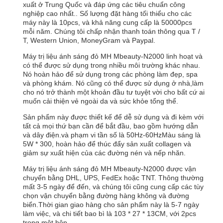
xuất ở Trung Quốc và đáp ứng các tiêu chuẩn công
nghiệp cao nhất.. Số lượng đặt hàng tối thiểu cho các
máy này là 10pcs, và khả năng cung cấp là 50000pcs
mỗi năm. Chúng tôi chấp nhận thanh toán thông qua T /
T, Western Union, MoneyGram và Paypal.
Máy trị liệu ánh sáng đỏ MH Mbeauty-N2000 linh hoạt và
có thể được sử dụng trong nhiều môi trường khác nhau.
Nó hoàn hảo để sử dụng trong các phòng làm đẹp, spa
và phòng khám. Nó cũng có thể được sử dụng ở nhà,làm
cho nó trở thành một khoản đầu tư tuyệt vời cho bất cứ ai
muốn cải thiện vẻ ngoài da và sức khỏe tổng thể.
Sản phẩm này được thiết kế để dễ sử dụng và đi kèm với
tất cả mọi thứ bạn cần để bắt đầu, bao gồm hướng dẫn
và dây điện.và phạm vi tần số là 50Hz-60HzMàu sáng là
5W * 300, hoàn hảo để thúc đẩy sản xuất collagen và
giảm sự xuất hiện của các đường nén và nếp nhăn.
Máy trị liệu ánh sáng đỏ MH Mbeauty-N2000 được vận
chuyển bằng DHL, UPS, FedEx hoặc TNT. Thông thường
mất 3-5 ngày để đến, và chúng tôi cũng cung cấp các tùy
chọn vận chuyển bằng đường hàng không và đường
biển.Thời gian giao hàng cho sản phẩm này là 5-7 ngày
làm việc, và chi tiết bao bì là 103 * 27 * 13CM, với 2pcs
trong một hộp.