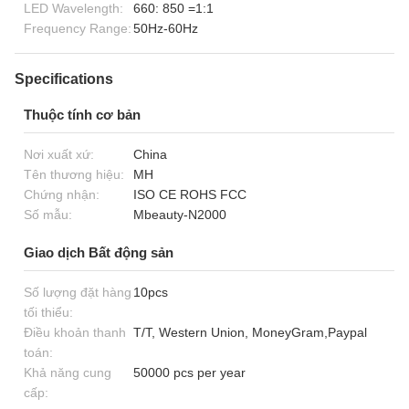
LED Wavelength:
660: 850 =1:1
Frequency Range:
50Hz-60Hz
Specifications
Thuộc tính cơ bản
Nơi xuất xứ:
China
Tên thương hiệu:
MH
Chứng nhận:
ISO CE ROHS FCC
Số mẫu:
Mbeauty-N2000
Giao dịch Bất động sản
Số lượng đặt hàng
10pcs
tối thiểu:
Điều khoản thanh
T/T, Western Union, MoneyGram,Paypal
toán:
Khả năng cung
50000 pcs per year
cấp: