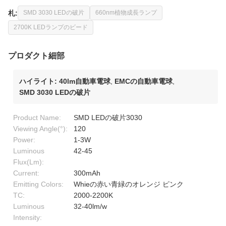
札:
SMD 3030 LEDの破片
660nm植物成長ランプ
2700K LEDランプのビード
プロダクト細部
ハイライト:
40lm自動車電球
,
EMCの自動車電球
,
SMD 3030 LEDの破片
Product Name:
SMD LEDの破片3030
Viewing Angle(°):
120
Power:
1-3W
Luminous
42-45
Flux(Lm):
Current:
300mAh
Emitting Colors:
Whieの赤い青緑のオレンジ ピンク
TC:
2000-2200K
Luminous
32-40lm/w
Intensity: