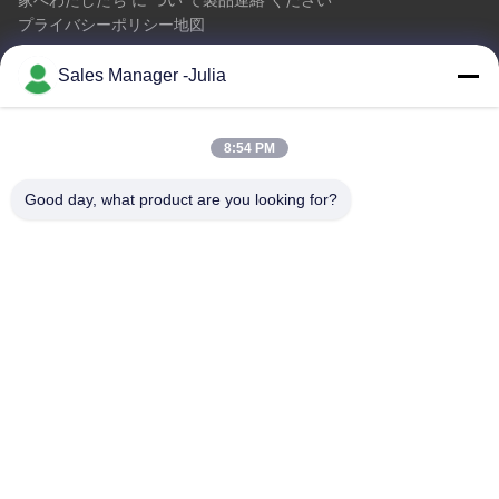
家へ
わたしたち に つい て
製品
連絡 ください
プライバシーポリシー
地図
Sales Manager -Julia
連絡 ください
8:54 PM
アドレス:: 床8/9の範囲、No2 Dezhengの道、ShiLongZaiのコ
ミュニティ、十堰市の町、BaoAn地区、シンセン中国を開拓す
Good day, what product are you looking for?
るA2 ZhongTai情報工業団地
メール:
julia@idoo-lighting.com
電話番号:: 0086-15814437841
今すぐ問い合わせ
詳細については、お気軽にお問い合わせください。
今すぐ問い合わせ