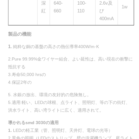
深
640-
100-
2.6v及
1w
紅
660
110
び
400mA
製品の機能
1.
純粋な銅の基盤の高さの熱伝導率400W/m·K
2.Pure 99.99%金ワイヤー結合、よい延性は、高い現在の衝撃に
抵抗する
3.寿命50,000 hrsの
4.保証2年の
5. 水銀の放出、環境の友好的の危険無し。
5.適用:軽い、LEDの球根、点ライト、照明灯、等の下の街灯、
洪水ライト、高い湾ライトに広く、適用されて。
導かれるsmd 3030の適用
1.
LEDの軽工業（管、照明灯、天井灯、電球の光等）
2.景色の照明（LEDのストリップ、壁の洗濯機ランプ、庭ライト