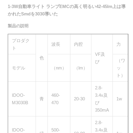
1-3W自動車ライト ランプEMCの高く明るい42-45lm上は導
かれたSmdを3030導いた
製品の説明
プロダク
波長
内腔
力
ト
VF及
色
（ワ
び
モデル
（nm）
（lm）
ッ
ト）
2.8-
IDOO-
460-
3.4v及
青
20-30
1w
M3030B
470
び
350mA
2.8-
IDOO-
500-
3.4v及