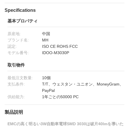
Specifications
基本プロパティ
原産地:
中国
ブランド名:
MH
認定:
ISO CE ROHS FCC
モデル番号:
IDOO-M3030P
取引物件
最低注文数量:
10個
支払条件:
T/T、ウェスタン・ユニオン、MoneyGram、
PayPal
供給能力:
1年ごとの50000 PC
製品説明
EMCの高く明るい3W自動車電球SMD 3030は破片40lmを導いた