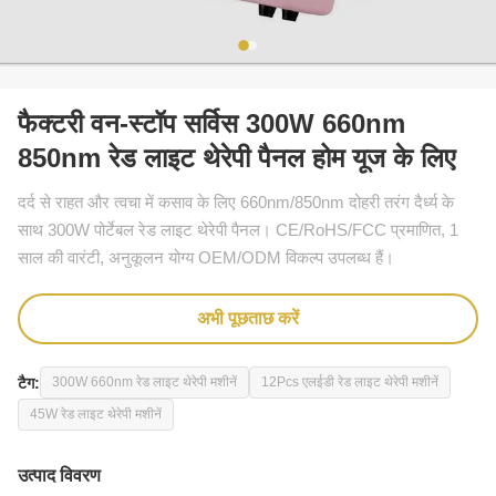
फैक्टरी वन-स्टॉप सर्विस 300W 660nm
850nm रेड लाइट थेरेपी पैनल होम यूज के लिए
दर्द से राहत और त्वचा में कसाव के लिए 660nm/850nm दोहरी तरंग दैर्ध्य के
साथ 300W पोर्टेबल रेड लाइट थेरेपी पैनल। CE/RoHS/FCC प्रमाणित, 1
साल की वारंटी, अनुकूलन योग्य OEM/ODM विकल्प उपलब्ध हैं।
अभी पूछताछ करें
टैग:
300W 660nm रेड लाइट थेरेपी मशीनें
12Pcs एलईडी रेड लाइट थेरेपी मशीनें
45W रेड लाइट थेरेपी मशीनें
उत्पाद विवरण