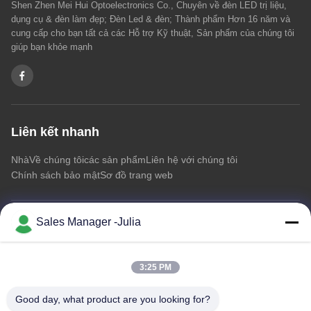
Shen Zhen Mei Hui Optoelectronics Co., Chuyên về đèn LED trị liệu,
dụng cụ & đèn làm đẹp; Đèn Led & đèn; Thành phẩm Hơn 16 năm và
cung cấp cho bạn tất cả các Hỗ trợ Kỹ thuật, Sản phẩm của chúng tôi
giúp bạn khỏe mạnh
Liên kết nhanh
Nhà
Về chúng tôi
các sản phẩm
Liên hệ với chúng tôi
Chính sách bảo mật
Sơ đồ trang web
Sales Manager -Julia
Liên hệ với chúng tôi
Địa chỉ:: Tầng 8/9, A2 Khu công nghiệp Thông tin ZhongTai
3:25 PM
Pioneering Domain, No2 Dezheng Road, ShiLongZai
Community, ShiYan Town, BaoAn District, Thâm Quyến Trung
Good day, what product are you looking for?
Quốc