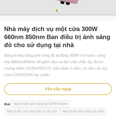
Nhà máy dịch vụ một cửa 300W
660nm 850nm Ban điều trị ánh sáng
đỏ cho sử dụng tại nhà
Bảng trị liệu bằng ánh sáng đỏ di động 300W với bước sóng
kép 660nm/850nm để giảm đau và làm săn chắc da. Được
chứng nhận CE/RoHS/FCC, bảo hành 1 năm, có sẵn các tùy
chọn OEM/ODM tùy chỉnh.
Yêu cầu ngay
thẻ:
Máy trị liệu ánh sáng đỏ 300W 660nm
Máy trị liệu ánh sáng đỏ 12 cái LED
Máy trị liệu ánh sáng đỏ 45W