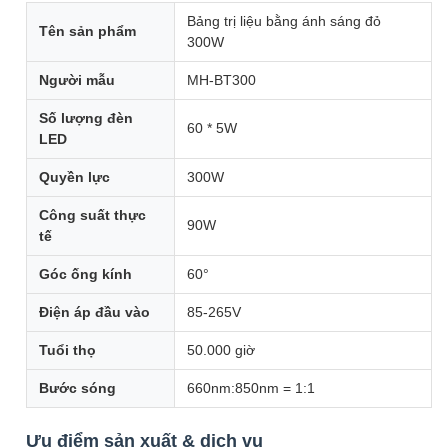
Bảng trị liệu bằng ánh sáng đỏ
Tên sản phẩm
300W
Người mẫu
MH-BT300
Số lượng đèn
60 * 5W
LED
Quyền lực
300W
Công suất thực
90W
tế
Góc ống kính
60°
Điện áp đầu vào
85-265V
Tuổi thọ
50.000 giờ
Bước sóng
660nm:850nm = 1:1
Ưu điểm sản xuất & dịch vụ