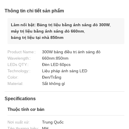
Thông tin chi tiết sản phẩm
Làm nổi bật:
Bảng trị liệu bằng ánh sáng đỏ 300W
,
máy trị liệu bằng ánh sáng đỏ 660nm
,
bảng trị liệu tại nhà 850nm
Product Name::
300W bảng điều trị ánh sáng đỏ
Wavelength::
660nm:850nm
LEDs QTY::
Đèn LED 60pcs
Technology::
Liệu pháp ánh sáng LED
Color:
Đen/Trắng
Material:
Sắt không gỉ
Specifications
Thuộc tính cơ bản
Nơi xuất xứ:
Trung Quốc
Tên thương hiệu:
MH