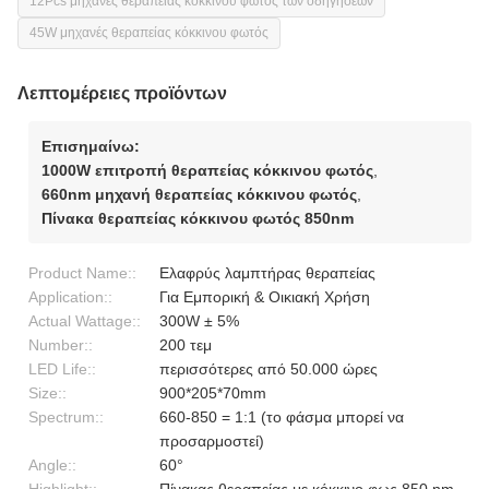
12Pcs μηχανές θεραπείας κόκκινου φωτός των οδηγήσεων
45W μηχανές θεραπείας κόκκινου φωτός
Λεπτομέρειες προϊόντων
Επισημαίνω:
1000W επιτροπή θεραπείας κόκκινου φωτός
,
660nm μηχανή θεραπείας κόκκινου φωτός
,
Πίνακα θεραπείας κόκκινου φωτός 850nm
Product Name::
Ελαφρύς λαμπτήρας θεραπείας
Application::
Για Εμπορική & Οικιακή Χρήση
Actual Wattage::
300W ± 5%
Number::
200 τεμ
LED Life::
περισσότερες από 50.000 ώρες
Size::
900*205*70mm
Spectrum::
660-850 = 1:1 (το φάσμα μπορεί να
προσαρμοστεί)
Angle::
60°