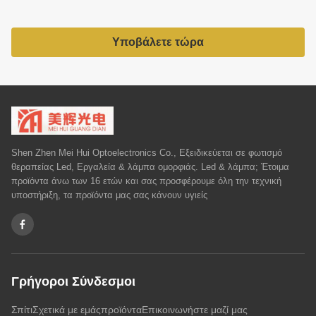
Υποβάλετε τώρα
Shen Zhen Mei Hui Optoelectronics Co., Εξειδικεύεται σε φωτισμό
θεραπείας Led, Εργαλεία & λάμπα ομορφιάς. Led & λάμπα; Έτοιμα
προϊόντα άνω των 16 ετών και σας προσφέρουμε όλη την τεχνική
υποστήριξη, τα προϊόντα μας σας κάνουν υγιείς
Γρήγοροι Σύνδεσμοι
Σπίτι
Σχετικά με εμάς
προϊόντα
Επικοινωνήστε μαζί μας