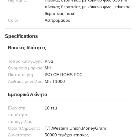
Highlight::
Πίνακας θεραπείας με κόκκινο φως 850 nm ,
πίνακας θεραπείας με κόκκινο φως , πίνακας
θεραπείας με κό
Color:
Ασπρόμαυρο
Specifications
Βασικές Ιδιότητες
Τόπος καταγωγής:
Κίνα
Ονομασία μάρκας:
MH
Πιστοποίηση:
ISO CE ROHS FCC
Αριθμός μοντέλου:
Mh-T1000
Εμπορικά Ακίνητα
Ελάχιστη
10 τεμ
ποσότητα
παραγγελίας:
Όροι πληρωμής:
T/T,Western Union,MoneyGram
Δυνατότητα
50000 τεμάχια ετησίως