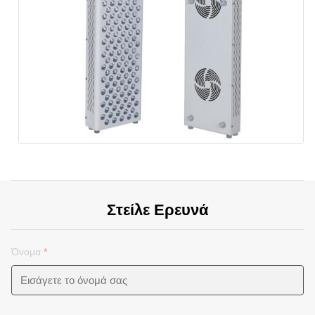
Στείλε Ερευνά
Όνομα
*