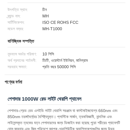
উৎপত্তি স্থান:
চীন
ব্র্যান্ড নাম:
MH
সার্টিফিকেশন:
ISO CE ROHS FCC
মডেল নম্বর:
MH-T1000
বাণিজ্যিক সম্পত্তি
ন্যূনতম অর্ডার পরিমাণ:
10 পিসি
অর্থ প্রদানের শর্তাবলী:
টি/টি, ওয়েস্টার্ন ইউনিয়ন, মানিগ্রাম
সরবরাহ ক্ষমতা:
প্রতি বছর 50000 পিসি
পণ্যের বর্ণনা
পেশাদার 1000W রেড লাইট থেরাপি প্যানেল
পেশাদার-গ্রেড রেড এলইডি লাইট থেরাপি সরঞ্জাম যা কাস্টমাইজযোগ্য 660nm এবং
850nm তরঙ্গদৈর্ঘ্যের বৈশিষ্ট্যযুক্ত। প্লাস্টিক সার্জন, ত্বকবিজ্ঞানী, নান্দনিক এবং
লাইসেন্সকৃত ত্বকের যত্ন পেশাদারদের জন্য ডিজাইন করা হয়েছে.পুরো শরীরের প্যানেলটি
হোম ব্যবহার এবং জিম পরিবেশে ব্যাপক থেরাপিউটিক অ্যাপ্লিকেশনগুলির জন্য উভয়