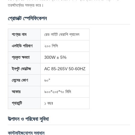
তরঙ্গদৈর্ঘ্যের সমন্বয় করে।
প্রোডাক্ট স্পেসিফিকেশন
পণ্যের নাম
রেড লাইট থেরাপি প্যানেল
এলইডি পরিমাণ
২০০ পিসি
প্রকৃত ক্ষমতা
300W ± 5%
ইনপুট ভোল্টেজ
AC 85-265V 50-60HZ
লেন্সের কোণ
৬০°
আকার
৯০০*২০৫*৭০ মিমি
গ্যারান্টি
১ বছর
উত্পাদন ও পরিষেবা সুবিধা
কাস্টমাইজযোগ্য সমাধান