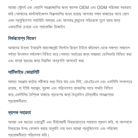
আমরা সৌন্দর্য এবং থেরাপি সরঞ্জামগুলির জন্য ব্যাপক OEM এবং ODM পরিষেবা সরবরাহ
করি।আমাদের কাস্টমাইজেশন বিকল্পগুলির মধ্যে রয়েছে আপনার লক্ষ্য বাজারের সাথে মেলে
এমন প্রযুক্তিগত পরামিতি সমন্বয় এবং আপনার ব্র্যান্ডের পরিচয়কে তুলে ধরার জন্য
একচেটিয়া চেহারা এবং প্যাকেজিং ডিজাইন.
নির্ভরযোগ্য বিতরণ
আমাদের উন্নত ইআরপি ম্যানেজমেন্ট সিস্টেম রিয়েল টাইমে কাঁচামাল থেকে সমাপ্ত সমাবেশ
পর্যন্ত উৎপাদন পর্যবেক্ষণ নিশ্চিত করে।সমস্ত অর্ডারের জন্য সময়মত ডেলিভারি নিশ্চিত করা
এবং বাল্ক ক্রয়ের জন্য নিয়মিত অগ্রগতি আপডেট করা.
সার্টিফাইড কোয়ালিটি
সমস্ত সরঞ্জাম কঠোর পরীক্ষার মধ্য দিয়ে যায় এবং সিই, রোএইচএস এবং এফসিসি শংসাপত্র
রয়েছে, যা ইইউ স্বাস্থ্য, সুরক্ষা এবং পরিবেশগত মানগুলির সাথে সম্মতি নিশ্চিত
করে,এফসিসির বৈশ্বিক বাজারে প্রবেশের জন্য বৈদ্যুতিন চৌম্বকীয় সামঞ্জস্যের
প্রয়োজনীয়তা.
ব্যাপক সহায়তা
আমরা এক বছরের ওয়ারেন্টি এবং দীর্ঘমেয়াদী বিক্রয়োত্তর সহায়তা প্রদান করি, যা আপনাকে
বিক্রয়ের উপর ফোকাস করার অনুমতি দেয় যখন আমরা প্রযুক্তিগত এবং পরিষেবা
প্রয়োজনীয়তা পরিচালনা করি।