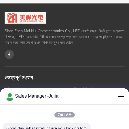
Shen Zhen Mei Hui Optoelectronics Co., LED থেরাপি লাইট, বিউটি টুলস ও ল্যাম্পে
বিশেষজ্ঞ; LEDs এবং বাতি; 16 বছর ধরে সমাপ্ত পণ্য এবং আপনাকে সমস্ত প্রযুক্তিগত সহায়তা
অফার করে, আমাদের পণ্যগুলি আপনাকে সুস্থ করে তোলে
গুরুত্বপূর্ণ সংযোগ
বাড়ি
আমাদের সম্পর্কে
পণ্য
আমাদের সাথে যোগাযোগ
গোপনীয়তা নীতি
সাইট ম্যাপ
Sales Manager -Julia
আমাদের সাথে যোগাযোগ
7:01 AM
ঠিকানা:: মেঝে 8/9, এ 2 ঝংটাইয়ের তথ্য শিল্প পার্ক পাইওনিং ডোমেন, নং 2 দেঝেং রোড,
Good day, what product are you looking for?