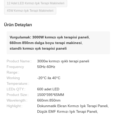
12 Adet LED Kırmızı Işık Terapi Makineleri
45W Kırmızı Işık Terapi Makineleri
Ürün Detayları
Vurgulamak:
3000W kırmızı ışık terapisi paneli
,
660nm 850nm dalga boyu terapi makinesi
,
standlı kırmızı ışık terapisi paneli
Product Name::
3000w kırmızı ışıklı terapi paneli
Frequency
50Hz-60Hz
Range::
Working
-20°C ila 40°C
Temperature::
LEDs QTY::
600 adet LED
Product Size::
1500*395*65MM
Wavelength::
660nm:850nm
Highlight::
Dokunmatik Ekran Kırmızı Işık Terapi Paneli,
Düşük EMF Kırmızı Işık Terapi Paneli,