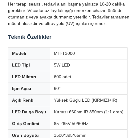
Her terapi seansı, tedavi alanı başına yalnızca 10-20 dakika
gerektirir. Vücudunuz faydalı ışığı emerken cihazın önünde
oturmanız veya ayakta durmanız yeterlidir. Tedaviler tamamen
müdahalesizdir ve ultraviyole (UV) ışınları içermez.
Teknik Özellikler
Modeli
MH-T3000
LED Tipi
5W LED
LED Miktarı
600 adet
Işın Açısı
60°
Açık Renk
Yüksek Güçlü LED (KIRMIZI+IR)
LED Dalga Boyu
Kırmızı 660nm IR 850nm (1:1 oran)
Giriş Gerilimi
85-265V 50/60Hz
Ürün Boyutu
1500*395*65mm