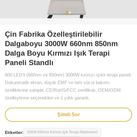
Çin Fabrika Özelleştirilebilir
Dalgaboyu 3000W 660nm 850nm
Dalga Boyu Kırmızı Işık Terapi
Paneli Standlı
600 LED'li (660nm ve 850nm) 3000W kırmızı ışıklı terapi paneli.
Dokunmatik ekran, düşük EMF ve tam vücut bakımı
özelliklerine sahiptir. CE/RoHS/FCC sertifikalı, OEM/ODM
özelleştirme seçenekleri ve 1 yıllık garanti.
Şimdi Sor
Etiketler:
300W 660nm Kırmızı Işık Terapi Makineleri