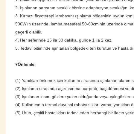
2. Işınlanan parçanın sıcaklık hissine adaptasyon sıcaklığını ko
3. Kırmızı fizyoterapi lambasını ışınlama bölgesinin uygun konu
500W'ın üzerinde, lamba mesafesi 50-60cm'nin üzerinde olmal
geçerli olabilir.
4. Her seferinde 15 ila 30 dakika, günde 1 ila 2 kez,
5. Tedavi bitiminde ışınlanan bölgedeki teri kurutun ve hasta dı
♥Önlemler
(1) Yanıkları önlemek için kullanım sırasında ışınlanan alanın s
(2) Işınlama sırasında aşırı ısınma, çarpıntı, baş dönmesi ve d
(3) Işınlanan kısım gözlere yakın olduğunda veya ışık gözlere ul
(4) Kullanıcının termal duyusal rahatsızlıkları varsa, yanıkları
(5) Ürün, çeşitli hastalıkları tedavi eden herhangi bir ilacın y