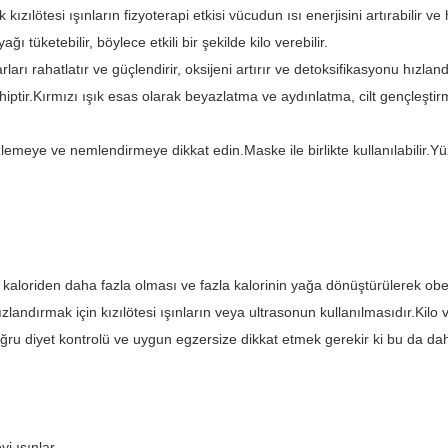
kızılötesi ışınların fizyoterapi etkisi vücudun ısı enerjisini artırabilir 
ğı tüketebilir, böylece etkili bir şekilde kilo verebilir.
ı rahatlatır ve güçlendirir, oksijeni artırır ve detoksifikasyonu hızlandır
hiptir.Kırmızı ışık esas olarak beyazlatma ve aydınlatma, cilt gençleştirm
izlemeye ve nemlendirmeye dikkat edin.Maske ile birlikte kullanılabilir.
i kaloriden daha fazla olması ve fazla kalorinin yağa dönüştürülerek o
andırmak için kızılötesi ışınların veya ultrasonun kullanılmasıdır.Kilo v
oğru diyet kontrolü ve uygun egzersize dikkat etmek gerekir ki bu da dah
i ışınlar.