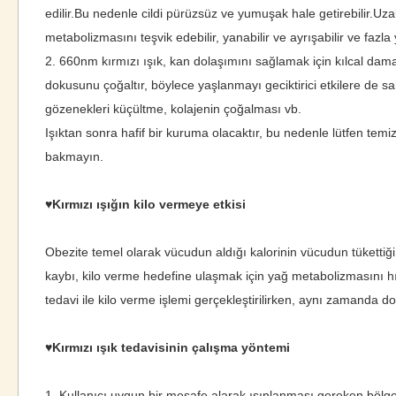
edilir.Bu nedenle cildi pürüzsüz ve yumuşak hale getirebilir.Uzak 
metabolizmasını teşvik edebilir, yanabilir ve ayrışabilir ve fazla ya
2. 660nm kırmızı ışık, kan dolaşımını sağlamak için kılcal damarlar
dokusunu çoğaltır, böylece yaşlanmayı geciktirici etkilere de sa
gözenekleri küçültme, kolajenin çoğalması vb.
Işıktan sonra hafif bir kuruma olacaktır, bu nedenle lütfen tem
bakmayın.
♥Kırmızı ışığın kilo vermeye etkisi
Obezite temel olarak vücudun aldığı kalorinin vücudun tükettiğ
kaybı, kilo verme hedefine ulaşmak için yağ metabolizmasını hızl
tedavi ile kilo verme işlemi gerçekleştirilirken, aynı zamanda d
♥Kırmızı ışık tedavisinin çalışma yöntemi
1. Kullanıcı uygun bir mesafe alarak ışınlanması gereken bölgey