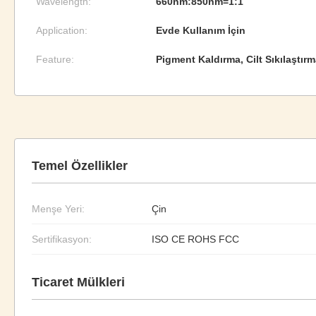
Wavelength:
660nm:850nm=1:1
Application:
Evde Kullanım İçin
Feature:
Pigment Kaldırma, Cilt Sıkılaştır
Temel Özellikler
Menşe Yeri:
Çin
Sertifikasyon:
ISO CE ROHS FCC
Ticaret Mülkleri