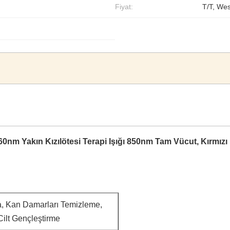
Fiyat:
T/T, We
0nm Yakın Kızılötesi Terapi Işığı 850nm Tam Vücut, Kırmızı I
ma, Kan Damarları Temizleme,
 Cilt Gençleştirme