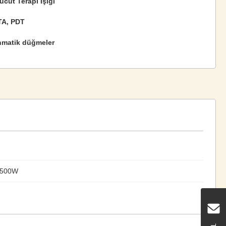
cut Terapi Işığı
A, PDT
matik düğmeler
500W