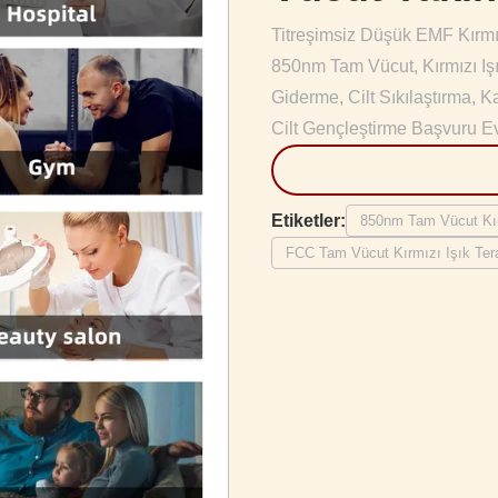
Titreşimsiz Düşük EMF Kırmız
850nm Tam Vücut, Kırmızı Işık
Giderme, Cilt Sıkılaştırma, K
Cilt Gençleştirme Başvuru Ev
Etiketler:
850nm Tam Vücut Kırm
FCC Tam Vücut Kırmızı Işık Tera