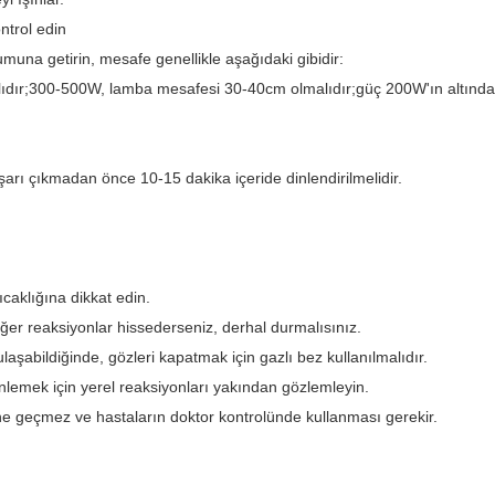
ntrol edin
muna getirin, mesafe genellikle aşağıdaki gibidir:
ıdır;300-500W, lamba mesafesi 30-40cm olmalıdır;güç 200W'ın altında
şarı çıkmadan önce 10-15 dakika içeride dinlendirilmelidir.
ıcaklığına dikkat edin.
iğer reaksiyonlar hissederseniz, derhal durmalısınız.
aşabildiğinde, gözleri kapatmak için gazlı bez kullanılmalıdır.
 önlemek için yerel reaksiyonları yakından gözlemleyin.
erine geçmez ve hastaların doktor kontrolünde kullanması gerekir.