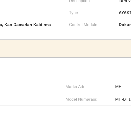
Description:
Tam Vü
Type:
AYAKT
ma, Kan Damarları Kaldırma
Control Module:
Dokun
Marka Adı:
MH
Model Numarası:
MH-BT1