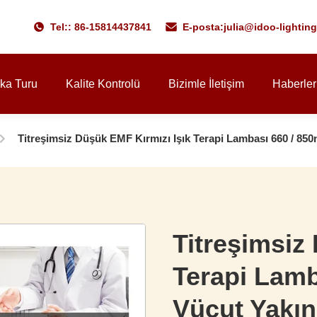
Tel:: 86-15814437841
E-posta:
julia@idoo-lightin
ika Turu
Kalite Kontrolü
Bizimle İletişim
Haberler
Titreşimsiz Düşük EMF Kırmızı Işık Terapi Lambası 660 / 850n
Titreşimsiz
Terapi Lam
Vücut Yakın 