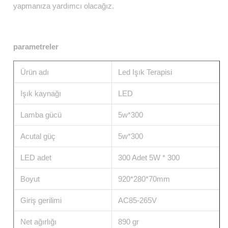
yapmanıza yardımcı olacağız.
parametreler
Ürün adı
Led Işık Terapisi
Işık kaynağı
LED
Lamba gücü
5w*300
Acutal güç
5w*300
LED adet
300 Adet 5W * 300
Boyut
920*280*70mm
Giriş gerilimi
AC85-265V
Net ağırlığı
890 gr