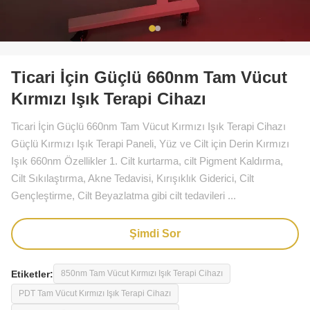
Ticari İçin Güçlü 660nm Tam Vücut
Kırmızı Işık Terapi Cihazı
Ticari İçin Güçlü 660nm Tam Vücut Kırmızı Işık Terapi Cihazı
Güçlü Kırmızı Işık Terapi Paneli, Yüz ve Cilt için Derin Kırmızı
Işık 660nm Özellikler 1. Cilt kurtarma, cilt Pigment Kaldırma,
Cilt Sıkılaştırma, Akne Tedavisi, Kırışıklık Giderici, Cilt
Gençleştirme, Cilt Beyazlatma gibi cilt tedavileri ...
Şimdi Sor
Etiketler:
850nm Tam Vücut Kırmızı Işık Terapi Cihazı
PDT Tam Vücut Kırmızı Işık Terapi Cihazı