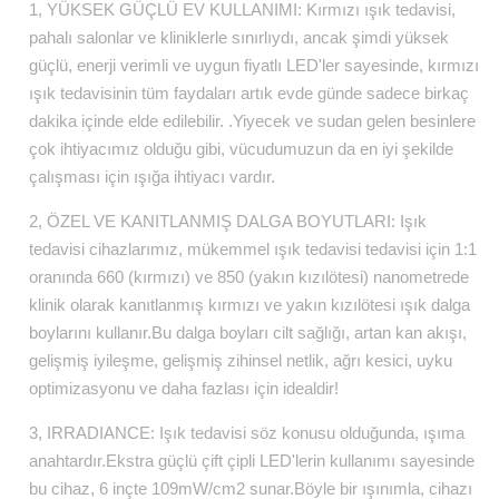
1, YÜKSEK GÜÇLÜ EV KULLANIMI: Kırmızı ışık tedavisi,
pahalı salonlar ve kliniklerle sınırlıydı, ancak şimdi yüksek
güçlü, enerji verimli ve uygun fiyatlı LED'ler sayesinde, kırmızı
ışık tedavisinin tüm faydaları artık evde günde sadece birkaç
dakika içinde elde edilebilir. .Yiyecek ve sudan gelen besinlere
çok ihtiyacımız olduğu gibi, vücudumuzun da en iyi şekilde
çalışması için ışığa ihtiyacı vardır.
2, ÖZEL VE ​​KANITLANMIŞ DALGA BOYUTLARI: Işık
tedavisi cihazlarımız, mükemmel ışık tedavisi tedavisi için 1:1
oranında 660 (kırmızı) ve 850 (yakın kızılötesi) nanometrede
klinik olarak kanıtlanmış kırmızı ve yakın kızılötesi ışık dalga
boylarını kullanır.Bu dalga boyları cilt sağlığı, artan kan akışı,
gelişmiş iyileşme, gelişmiş zihinsel netlik, ağrı kesici, uyku
optimizasyonu ve daha fazlası için idealdir!
3, IRRADIANCE: Işık tedavisi söz konusu olduğunda, ışıma
anahtardır.Ekstra güçlü çift çipli LED'lerin kullanımı sayesinde
bu cihaz, 6 inçte 109mW/cm2 sunar.Böyle bir ışınımla, cihazı