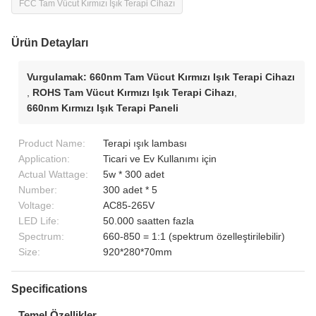
FCC Tam Vücut Kırmızı Işık Terapi Cihazı
Ürün Detayları
Vurgulamak:
660nm Tam Vücut Kırmızı Işık Terapi Cihazı
,
ROHS Tam Vücut Kırmızı Işık Terapi Cihazı
,
660nm Kırmızı Işık Terapi Paneli
Product Name:
Terapi ışık lambası
Application:
Ticari ve Ev Kullanımı için
Actual Wattage:
5w * 300 adet
Number:
300 adet * 5
Voltage:
AC85-265V
LED Life:
50.000 saatten fazla
Spectrum:
660-850 = 1:1 (spektrum özelleştirilebilir)
Size:
920*280*70mm
Specifications
Temel Özellikler