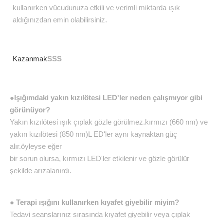
kullanırken vücudunuza etkili ve verimli miktarda ışık
aldığınızdan emin olabilirsiniz.
Kazanmak
SSS
●
Işığımdaki yakın kızılötesi LED'ler neden çalışmıyor gibi
görünüyor?
Yakın kızılötesi ışık çıplak gözle görülmez.kırmızı (660 nm) ve
yakın kızılötesi (850 nm)L ED'ler aynı kaynaktan güç
alır.öyleyse eğer
bir sorun olursa, kırmızı LED'ler etkilenir ve gözle görülür
şekilde arızalanırdı.
● Terapi ışığını kullanırken kıyafet giyebilir miyim?
Tedavi seanslarınız sırasında kıyafet giyebilir veya çıplak