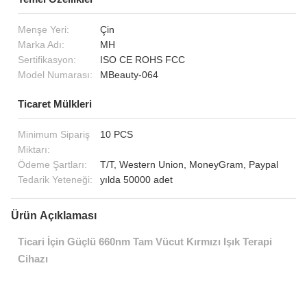
Menşe Yeri:
Çin
Marka Adı:
MH
Sertifikasyon:
ISO CE ROHS FCC
Model Numarası:
MBeauty-064
Ticaret Mülkleri
Minimum Sipariş
10 PCS
Miktarı:
Ödeme Şartları:
T/T, Western Union, MoneyGram, Paypal
Tedarik Yeteneği:
yılda 50000 adet
Ürün Açıklaması
Ticari İçin Güçlü 660nm Tam Vücut Kırmızı Işık Terapi
Cihazı