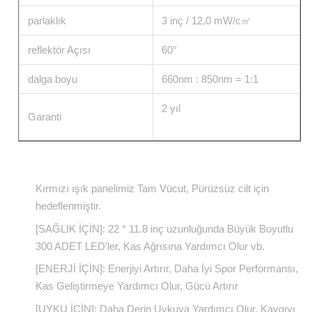
parlaklık
3 inç / 12,0 mW/c㎡
reflektör Açısı
60°
dalga boyu
660nm : 850nm = 1:1
2 yıl
Garanti
Kırmızı ışık panelimiz Tam Vücut, Pürüzsüz cilt için
hedeflenmiştir.
[SAĞLIK İÇİN]: 22 * ​​11.8 inç uzunluğunda Büyük Boyutlu
300 ADET LED'ler, Kas Ağrısına Yardımcı Olur vb.
[ENERJİ İÇİN]: Enerjiyi Artırır, Daha İyi Spor Performansı,
Kas Geliştirmeye Yardımcı Olur, Gücü Artırır
[UYKU İÇİN]: Daha Derin Uykuya Yardımcı Olur, Kaygıyı