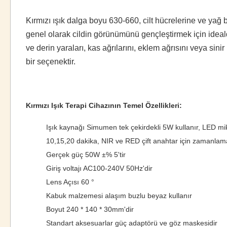
Kırmızı ışık dalga boyu 630-660, cilt hücrelerine ve yağ b
genel olarak cildin görünümünü gençleştirmek için ideal
ve derin yaraları, kas ağrılarını, eklem ağrısını veya si
bir seçenektir.
Kırmızı Işık Terapi Cihazının Temel Özellikleri:
Işık kaynağı Simumen tek çekirdekli 5W kullanır, LED mik
10,15,20 dakika, NIR ve RED çift anahtar için zamanlama 
Gerçek güç 50W ±% 5'tir
Giriş voltajı AC100-240V 50Hz'dir
Lens Açısı 60 °
Kabuk malzemesi alaşım buzlu beyaz kullanır
Boyut 240 * 140 * 30mm'dir
Standart aksesuarlar güç adaptörü ve göz maskesidir