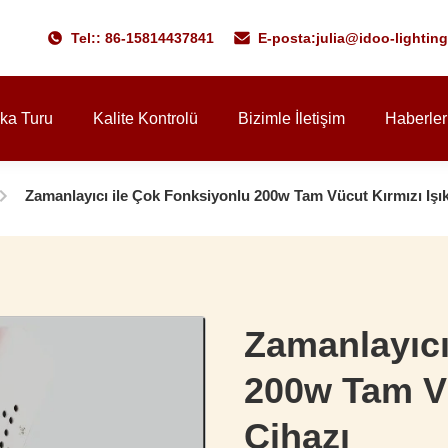
Tel:: 86-15814437841
E-posta:
julia@idoo-lightin
ika Turu
Kalite Kontrolü
Bizimle İletişim
Haberler
Zamanlayıcı ile Çok Fonksiyonlu 200w Tam Vücut Kırmızı Işık
Zamanlayıcı
200w Tam Vü
Cihazı