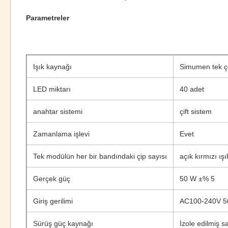
Parametreler
Işık kaynağı
Simumen tek ç
LED miktarı
40 adet
anahtar sistemi
çift ​​sistem
Zamanlama işlevi
Evet
Tek modülün her bir bandındaki çip sayısı
açık kırmızı ış
Gerçek güç
50 W ±% 5
Giriş gerilimi
AC100-240V 5
Sürüş güç kaynağı
İzole edilmiş s