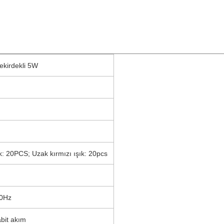
ekirdekli 5W
ık: 20PCS; Uzak kırmızı ışık: 20pcs
0Hz
abit akım