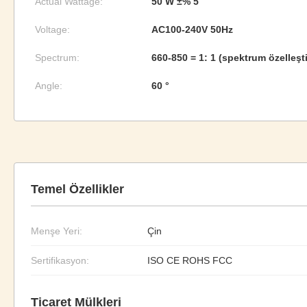
Actual Wattage:
50 W ±% 5
Voltage:
AC100-240V 50Hz
Spectrum:
660-850 = 1: 1 (spektrum özelleştir
Angle:
60 °
Temel Özellikler
Menşe Yeri:
Çin
Sertifikasyon:
ISO CE ROHS FCC
Ticaret Mülkleri