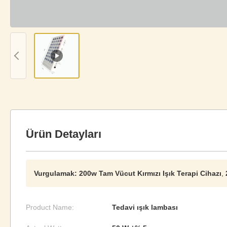
Ürün Detayları
Vurgulamak:
200w Tam Vücut Kırmızı Işık Terapi Cihazı
,
Product Name:
Tedavi ışık lambası