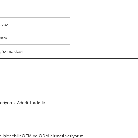
eyaz
0 mm
 göz maskesi
eriyoruz.Adedi 1 adettir.
le işlenebilir.OEM ve ODM hizmeti veriyoruz.