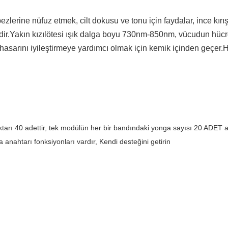
ezlerine nüfuz etmek, cilt dokusu ve tonu için faydalar, ince kır
dir.Yakın kızılötesi ışık dalga boyu 730nm-850nm, vücudun hücr
nir hasarını iyileştirmeye yardımcı olmak için kemik içinden geçer
tarı 40 adettir, tek modülün her bir bandındaki yonga sayısı 20 ADET açı
anahtarı fonksiyonları vardır, Kendi desteğini getirin