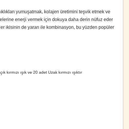
ışıklıkları yumuşatmak, kolajen üretimini teşvik etmek ve
elerine enerji vermek için dokuya daha derin nüfuz eder
.Her ikisinin de yararı ile kombinasyon, bu yüzden popüler
k kırmızı ışık ve 20 adet Uzak kırmızı ışıktır