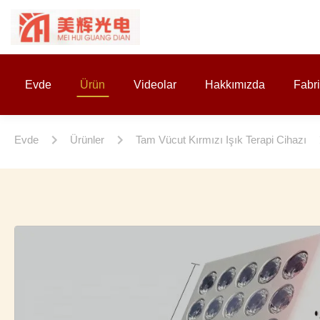
Evde
Ürün
Videolar
Hakkımızda
Fabr
Evde
Ürünler
Tam Vücut Kırmızı Işık Terapi Cihazı