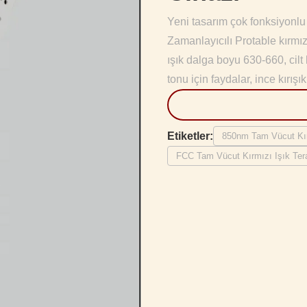
Yeni tasarım çok fonksiyonl
Zamanlayıcılı Protable kırmızı
ışık dalga boyu 630-660, cilt
tonu için faydalar, ince kırışık
Etiketler:
850nm Tam Vücut Kırm
FCC Tam Vücut Kırmızı Işık Tera