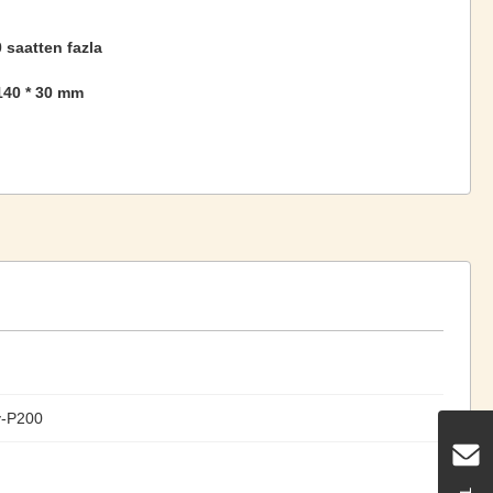
 saatten fazla
140 * 30 mm
y-P200