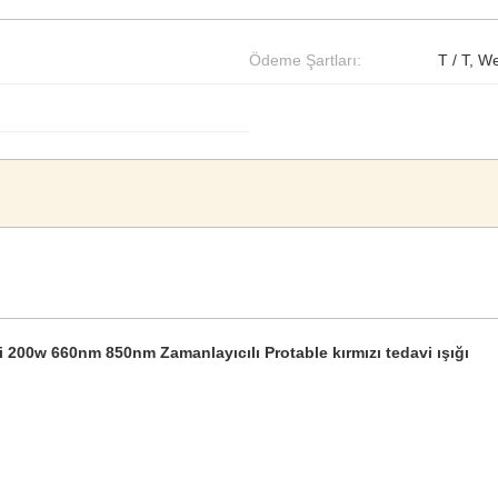
Ödeme Şartları:
T / T, 
i 200w 660nm 850nm Zamanlayıcılı Protable kırmızı tedavi ışığı