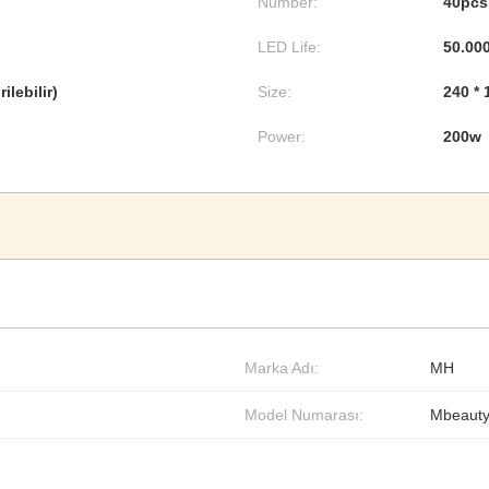
Number:
40pcs
LED Life:
50.000
ilebilir)
Size:
240 * 
Power:
200w
Marka Adı:
MH
Model Numarası:
Mbeaut