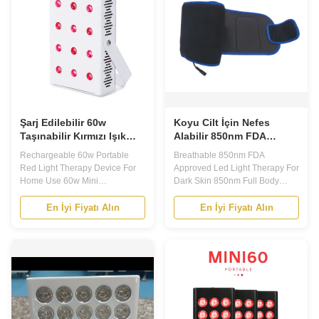
muscle fatigue. LED Light
combination with a ...
Therapy ...
Şarj Edilebilir 60w
Koyu Cilt İçin Nefes
Taşınabilir Kırmızı Işık
Alabilir 850nm FDA
Terapi Cihazı
Onaylı Led Işık Terapisi
Rechargeable 60w Portable
Breathable 850nm FDA
Red Light Therapy Device For
Approved Led Light Therapy For
Home Use 60w Mini
Dark Skin 850nm Full Body
Rechargeable Handheld
660nm Facial Handheld Panel
Portable Red Light Therapy
Skin Care Red Light Therapy
En İyi Fiyatı Alın
En İyi Fiyatı Alın
Device 1.The combination of
Near Infrared The infrared light
deep red light 660nm and near
system combines 360 pcs
infrared light 850nm is used to
medical grade infrared and red
improve skin elasticity and
lights, which can function as a
reduces inflammation. 2. 12pcs
physical therapy instrument to a
of 5W red and infrared 42mil ...
large extent. ...