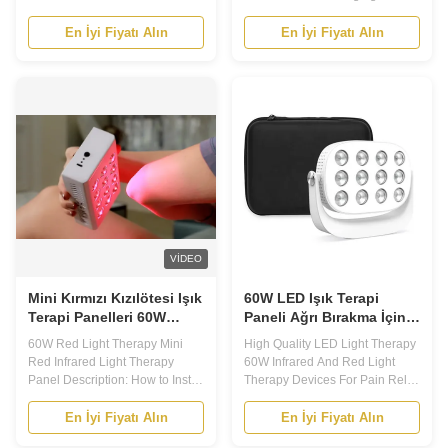
Socket Red Led Light Bulb
Relief 660nm 850nm LED Light
Therapy Device Led Light
Therapy Near Infrared Light
En İyi Fiyatı Alın
En İyi Fiyatı Alın
Therapy The action principle of
Therapy Features of Red Light
infrared ray When red light and
Therapy Torch Pigment
infrared ray are used to irradiate
Removal Skin Tightening Blood
the wound site, the infrared ray
Vessels Removal Acne
with the wavelength of 760nm...
Treatment Wrinkle Remover
Skin Rejuvenation 1. Safe:
LEDs ...
VIDEO
Mini Kırmızı Kızılötesi Işık
60W LED Işık Terapi
Terapi Panelleri 60W
Paneli Ağrı Bırakma İçin
Taşınabilir Kırmızı Işık
Kızılötesi Ve Kırmızı Işık
60W Red Light Therapy Mini
High Quality LED Light Therapy
Terapi Cihazı
Terapi Aygıtları
Red Infrared Light Therapy
60W Infrared And Red Light
Panel Description: How to Install
Therapy Devices For Pain Relief
It? A. Door/wall mounted, hang-
MinI Portable RLT Panel Model
able, stand alone,the table. B.
NO. MH-T60 LED Quantity
En İyi Fiyatı Alın
En İyi Fiyatı Alın
Turn the power on. Just need to
12pcs 5W LED Power