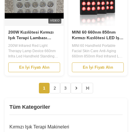
VIDEO
200W Kızılötesi Kırmızı
MINI 60 660nm 850nm
Işık Terapi Lambası
Kırmızı Kızılötesi LED Işık
Cihazı 660nm Kızılötesi
Terapi Cihazı Yüz Cilt
200W Infrared Red Light
MINI 60 Handheld Portable
Led El Ayakta
Bakımı Yaşlanma Karşıtı
Therapy Lamp Device 660nm
Facial Skin Care Anti-Aging
Infra Led Handheld Standing
660nm 850nm Red Infrared Led
Red Light Therapy Device Key
Light Therapy Device Photo bio-
Features: Red Light Therapy for
modulation , also known as low-
En İyi Fiyatı Alın
En İyi Fiyatı Alın
Skin: A Comprehensive
level light therapy (LLLT) , is a
Overview What is Red Light
medical technique in which
Therapy? Red light therapy
exposures to low-level laser
1
2
3
(RLT) is a non-invasive
light or light-emitting diodes
treatment that uses low-level
(LEDs) stimulate cellular
wavelengths of red light to ...
function ...
Tüm Kategoriler
Kırmızı Işık Terapi Makineleri