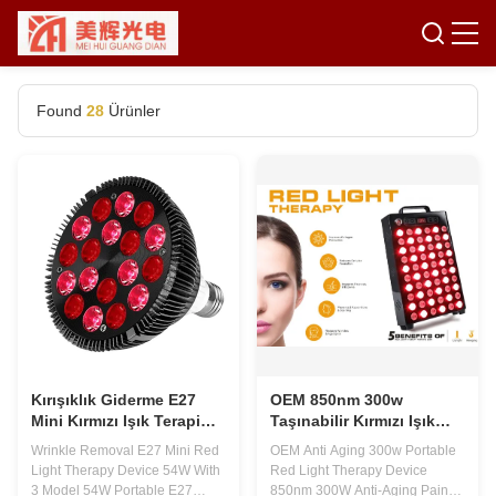
Found
28
Ürünler
Kırışıklık Giderme E27
OEM 850nm 300w
Mini Kırmızı Işık Terapi
Taşınabilir Kırmızı Işık
Cihazı 54W 3 Modelli
Terapi Cihazı Yaşlanma
Wrinkle Removal E27 Mini Red
OEM Anti Aging 300w Portable
Karşıtı
Light Therapy Device 54W With
Red Light Therapy Device
3 Model 54W Portable E27
850nm 300W Anti-Aging Pain