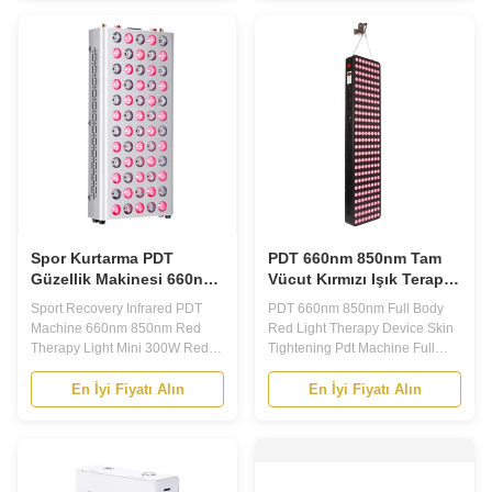
switch on and then light work. C.
Consumption 60W Input Voltage
Enjoy red light therapy How to
DC5V 2A Wavelength
use it? Two switches control red
660nm:850nm=1:1 Charging
and infrared leds ...
Time 2 hours Working Time 5.5
hours Battery Capacity
4000mAh ...
Spor Kurtarma PDT
PDT 660nm 850nm Tam
Güzellik Makinesi 660nm
Vücut Kırmızı Işık Terapi
850nm Kırmızı Işık Terapi
Cihazı Cilt Sıkılaştırma
Sport Recovery Infrared PDT
PDT 660nm 850nm Full Body
Cihazı
Machine 660nm 850nm Red
Red Light Therapy Device Skin
Therapy Light Mini 300W Red
Tightening Pdt Machine Full
Light Therapy PREVENTS
Body 660nm 850nm Red
MUSCLE SORENESS &
Infrared Led 1500w Red Light
En İyi Fiyatı Alın
En İyi Fiyatı Alın
FATIGUE Natural red & near
Therapy PDT beauty machine
infrared light helps promote
introduce Photodynamic
antioxidants which play a
Therapy(PDT) a skin treatment
central role in reducing the
based on medical theory. It
oxidative stress associated with
utilizes an LED light source in