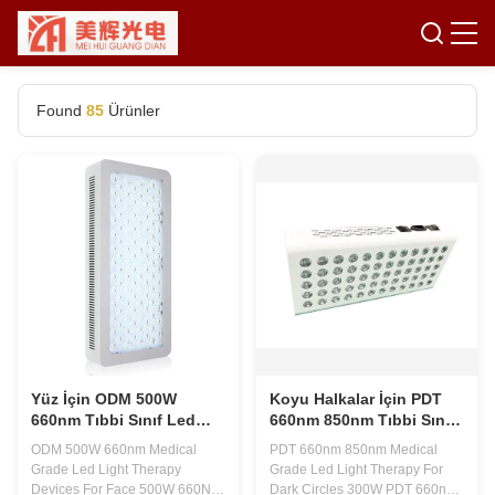
Found
85
Ürünler
Yüz İçin ODM 500W
Koyu Halkalar İçin PDT
660nm Tıbbi Sınıf Led
660nm 850nm Tıbbi Sınıf
Işık Terapi Cihazları
Led Işık Terapisi
ODM 500W 660nm Medical
PDT 660nm 850nm Medical
Grade Led Light Therapy
Grade Led Light Therapy For
Devices For Face 500W 660Nm
Dark Circles 300W PDT 660nm