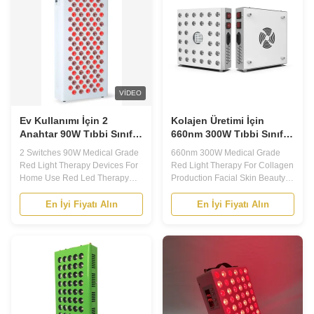
module are 20PCS light red
promoting the ...
light and ...
VIDEO
Ev Kullanımı İçin 2
Kolajen Üretimi İçin
Anahtar 90W Tıbbi Sınıf
660nm 300W Tıbbi Sınıf
Kırmızı Işık Terapi
Kırmızı Işık Terapisi
2 Switches 90W Medical Grade
660nm 300W Medical Grade
Cihazları
Red Light Therapy Devices For
Red Light Therapy For Collagen
Home Use Red Led Therapy
Production Facial Skin Beauty
Light 300W Led Therapy Panel
300w 660nm 850nm Energy
660nm 850nm With 2 Switches
Red Light Therapy Lamp Panel
En İyi Fiyatı Alın
En İyi Fiyatı Alın
The Wonders of Red and Near-
The role of infrared
infrared Light Therapy If there
physiotherapy lamp 1. the effect
was a pill that was proven to
of infrared physiotherapy lamp
have powerful anti-aging effects
on the knee Infrared direct
on our skin, combat
action and skin capillaries, can
neurological ...
effectively and ...