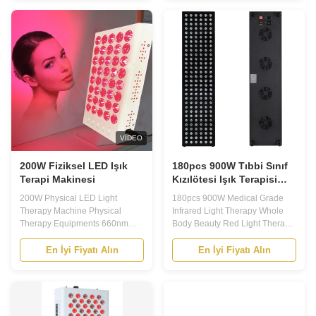
Red 660nm promotes the
Improve symptoms such as
growth of skin cllagen while also
aging and loosening skin, big
promoting aerobic respiration of
pore, slender wrinkles. *
the skin, accelerating cell
Improve pigmentary
metabolism and blood ...
pathological changes, such as
...
VIDEO
200W Fiziksel LED Işık
180pcs 900W Tıbbi Sınıf
Terapi Makinesi
Kızılötesi Işık Terapisi
Tüm Vücut Güzelliği
200W Physical LED Light
180pcs 900W Medical Grade
Therapy Machine Physical
Infrared Light Therapy Whole
Therapy Equipments 660nm
Body Beauty Red Light Therapy
850nm LED Light Therapy
660nm 850nm Beauty Device
Machine With Stand 200W Red
Medical Device 900W Whole
En İyi Fiyatı Alın
En İyi Fiyatı Alın
Light Therapy Device Key
Body Why choose 660NM
Features: Light source uses
630nm 830nm 850nm, Epistar
Simumen single core 5W,LED
dual CHIP? The deep red color
quantity is 40pcs,number of
of 630 nm and 660nm is easily
chips in each band of single
absorbed by the skin, effectively