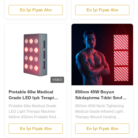
850Nm Medical Led Light
850nm Near Infrared LED Light
Therapy Lamp Near Infrared
Therapy For Wrinkles Remote
En İyi Fiyatı Alın
En İyi Fiyatı Alın
Red Light Understanding Red
control function: Timing function,
Light Wavelengths All light falls
you can 10/20.30 minutes of
along a spectrum of
timed beauty treatment, let you
wavelengths. The red and
take a rest and physiotherapy
infrared light that falls within the
beauty, one-click worry-free Red
wavelength range of 650-850
...
nm ...
VIDEO
Protable 60w Medical
850nm 45W Boyun
Grade LED Işık Terapi
Sıkılaştırma Tıbbi Sınıf
Makinesi 660nm 850nm
Kızılötesi Işık Tedavisi
Protable 60w Medical Grade
850nm 45W Neck Tightening
Yara İyileştirme
LED Light Therapy Machine
Medical Grade Infrared Light
660nm 850nm Protable Red
Therapy Wound Healing
Light Therapy 60w 660nm
Medical Led Devices 850nm
850nm Infrared Light Therapy
Full Body 660nm Full Body Red
En İyi Fiyatı Alın
En İyi Fiyatı Alın
Machine RED light therapy -
Light Therapy Main Functions *