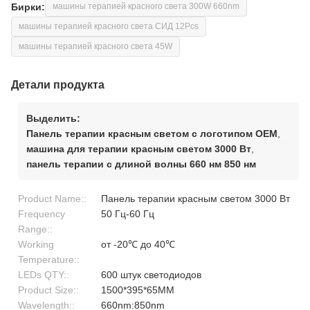
Бирки:
машины терапией красного света 300W 660nm
машины терапией красного света СИД 12Pcs
машины терапией красного света 45W
Детали продукта
Выделить:
Панель терапии красным светом с логотипом OEM
,
машина для терапии красным светом 3000 Вт
,
панель терапии с длиной волны 660 нм 850 нм
Product Name::
Панель терапии красным светом 3000 Вт
Frequency
50 Гц-60 Гц
Range::
Working
от -20℃ до 40℃
Temperature::
LEDs QTY::
600 штук светодиодов
Product Size::
1500*395*65MM
Wavelength::
660nm:850nm