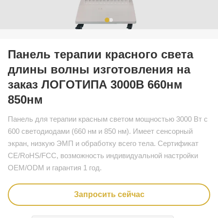
Панель терапии красного света
длины волны изготовления на
заказ ЛОГОТИПА 3000В 660нм
850нм
Панель для терапии красным светом мощностью 3000 Вт с
600 светодиодами (660 нм и 850 нм). Имеет сенсорный
экран, низкую ЭМП и обработку всего тела. Сертификат
CE/RoHS/FCC, возможность индивидуальной настройки
OEM/ODM и гарантия 1 год.
Запросить сейчас