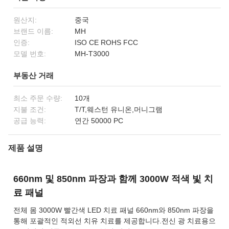
원산지:
중국
브랜드 이름:
MH
인증:
ISO CE ROHS FCC
모델 번호:
MH-T3000
부동산 거래
최소 주문 수량:
10개
지불 조건:
T/T,웨스턴 유니온,머니그램
공급 능력:
연간 50000 PC
제품 설명
660nm 및 850nm 파장과 함께 3000W 적색 빛 치
료 패널
전체 몸 3000W 빨간색 LED 치료 패널 660nm와 850nm 파장을
통해 포괄적인 적외선 치유 치료를 제공합니다.전신 광 치료용으