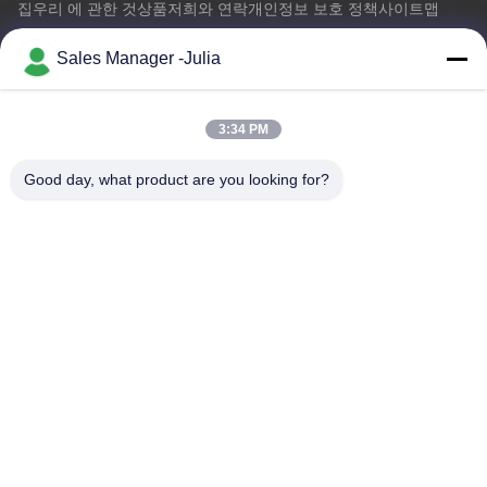
집
우리 에 관한 것
상품
저희와 연락
개인정보 보호 정책
사이트맵
Sales Manager -Julia
저희와 연락
3:34 PM
주소:: 바닥 8/9, 도메인, 이산화 질소 데정 도로, 시롱자이 커뮤니
티, 시얀 Town,BaoAn 지역, 센즈헨 중국을 개척하는 A2 즈홍다
Good day, what product are you looking for?
정보 공단
이메일:
julia@idoo-lighting.com
TEL :: 86-15814437841
지금 문의
더 많은 정보를 얻기 위해 문의하면 됩니다.
지금 문의